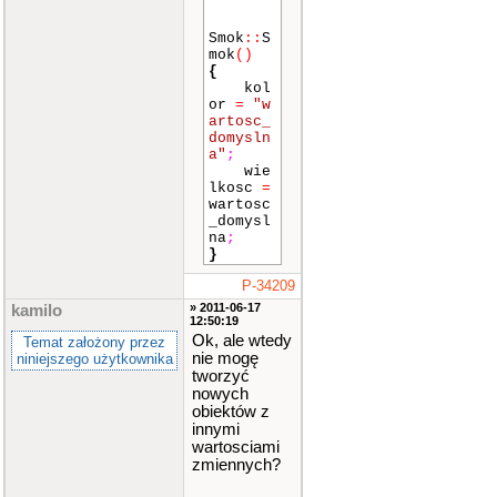
Smok
::
S
mok
()
{
kol
or
=
"w
artosc_
domysln
a"
;
wie
lkosc
=
wartosc
_domysl
na
;
}
P-34209
» 2011-06-17
kamilo
12:50:19
Ok, ale wtedy
Temat założony przez
nie mogę
niniejszego użytkownika
tworzyć
nowych
obiektów z
innymi
wartosciami
zmiennych?