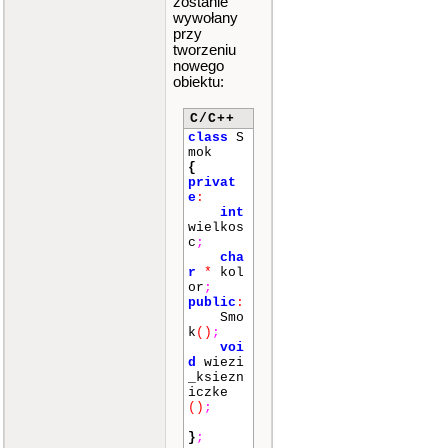
zostanie
wywołany
przy
tworzeniu
nowego
obiektu:
C/C++
class
S
mok
{
privat
e
:
int
wielkos
c
;
cha
r
*
kol
or
;
public
:
Smo
k
()
;
voi
d
wiezi
_ksiezn
iczke
()
;
}
;