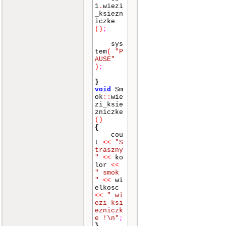
1
.
wiezi
_ksiezn
iczke
()
;
sys
tem
(
"P
AUSE"
)
;
}
void
Sm
ok
::
wie
zi_ksie
zniczke
()
{
cou
t
<<
"S
traszny
"
<<
ko
lor
<<
" smok
"
<<
wi
elkosc
<<
" wi
ezi ksi
ezniczk
e !\n"
;
}