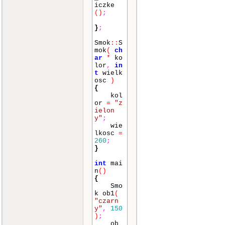
iczke
()
;
}
;
Smok
::
S
mok
(
ch
ar
*
ko
lor
,
in
t
wielk
osc
)
{
kol
or
=
"z
ielon
y"
;
wie
lkosc
=
260
;
}
int
mai
n
()
{
Smo
k ob1
(
"czarn
y"
,
150
)
;
ob