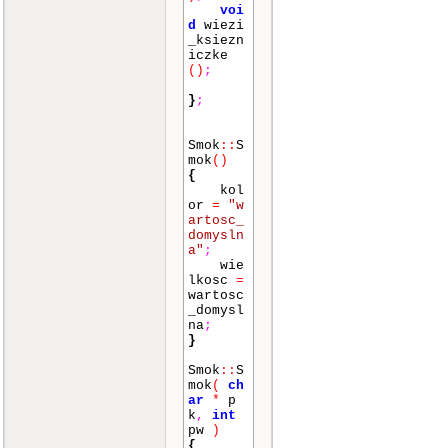
voi
d
wiezi
_ksiezn
iczke
()
;
}
;
Smok
::
S
mok
()
{
kol
or
=
"w
artosc_
domysln
a"
;
wie
lkosc
=
wartosc
_domysl
na
;
}
Smok
::
S
mok
(
ch
ar
*
p
k
,
int
pw
)
{