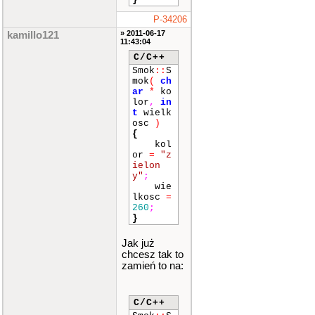
P-34206
» 2011-06-17
kamillo121
11:43:04
C/C++
Smok
::
S
mok
(
ch
ar
*
ko
lor
,
in
t
wielk
osc
)
{
kol
or
=
"z
ielon
y"
;
wie
lkosc
=
260
;
}
Jak już
chcesz tak to
zamień to na:
C/C++