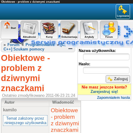
Obiektowe - problem z dziwnymi znaczkami
Logowanie
Start
Aktualności
Kursy
Dokumentacja
Artykuły
Forum
Panel użytkownika
»
Forum
»
Programowanie
»
[C,
C++] Szukam pomocy
Nazwa użytkownika:
Obiektowe -
Hasło:
problem z
dziwnymi
Zaloguj
znaczkami
Nie masz jeszcze konta?
Zarejestruj się!
Ostatnio zmodyfikowano 2011-06-23 21:24
Zapomniałem hasła
Autor
Wiadomość
Obiektowe
kamilo
- problem
Temat założony przez
z dziwnymi
niniejszego użytkownika
znaczkami