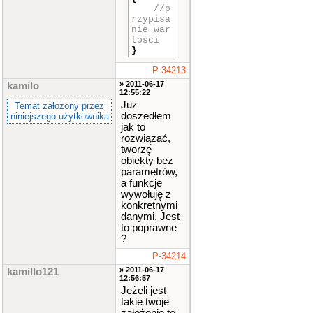
//p
rzypisa
nie war
tości
}
P-34213
» 2011-06-17
kamilo
12:55:22
Juz
Temat założony przez
doszedłem
niniejszego użytkownika
jak to
rozwiązać,
tworzę
obiekty bez
parametrów,
a funkcje
wywołuję z
konkretnymi
danymi. Jest
to poprawne
?
P-34214
» 2011-06-17
kamillo121
12:56:57
Jeżeli jest
takie twoje