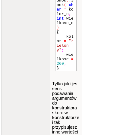
Smok
::
S
mok
(
ch
ar
*
ko
lor_n
,
int
wie
lkosc_n
)
{
kol
or
=
"z
ielon
y"
;
wie
lkosc
=
260
;
}
Tylko jaki jest
sens
podawania
argumentów
do
konstruktora
skoro w
konstruktorze
i tak
przypisujesz
inne wartości