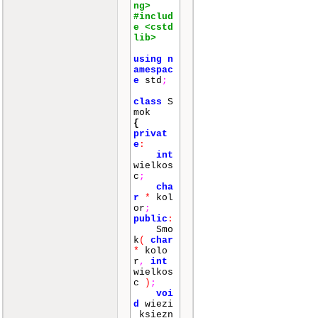
ng>
#includ
e <cstd
lib>
using
n
amespac
e
std
;
class
S
mok
{
privat
e
:
int
wielkos
c
;
cha
r
*
kol
or
;
public
:
Smo
k
(
char
*
kolo
r
,
int
wielkos
c
)
;
voi
d
wiezi
_ksiezn