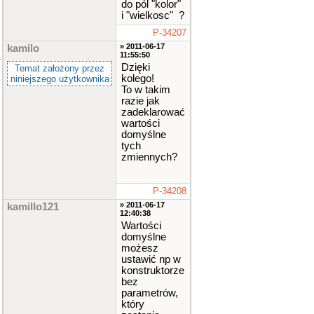
do pól "kolor"
i "wielkosc" ?
P-34207
» 2011-06-17
kamilo
11:55:50
Dzięki
Temat założony przez
kolego!
niniejszego użytkownika
To w takim
razie jak
zadeklarować
wartości
domyślne
tych
zmiennych?
P-34208
» 2011-06-17
kamillo121
12:40:38
Wartości
domyślne
możesz
ustawić np w
konstruktorze
bez
parametrów,
który