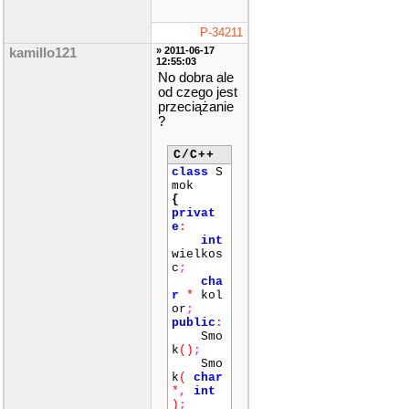
P-34211
» 2011-06-17
kamillo121
12:55:03
No dobra ale
od czego jest
przeciążanie
?
C/C++
class
S
mok
{
privat
e
:
int
wielkos
c
;
cha
r
*
kol
or
;
public
:
Smo
k
()
;
Smo
k
(
char
*
,
int
)
;