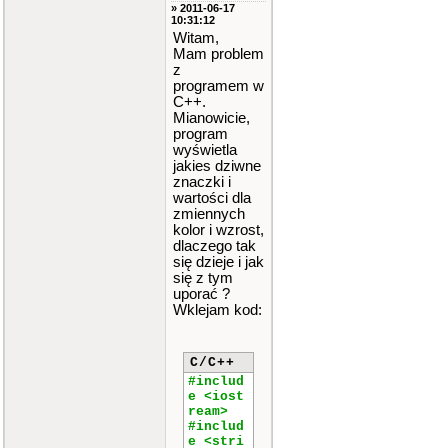
» 2011-06-17
10:31:12
Witam,
Mam problem
z
programem w
C++.
Mianowicie,
program
wyświetla
jakies dziwne
znaczki i
wartości dla
zmiennych
kolor i wzrost,
dlaczego tak
się dzieje i jak
się z tym
uporać ?
Wklejam kod:
C/C++
#includ
e <iost
ream>
#includ
e <stri