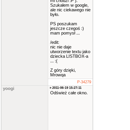
mi chodzi :P ).
Szukałem w google,
ale nic ciekawego nie
było.
PS poszukam
jeszcze czegoś :)
mam pomysł ...
/edit:
nic nie daje
utworzenie textu jako
dziecka LISTBOX-a
... :(
Z góry dzięki,
Mrowqa
P-34279
» 2011-06-19 15:27:11
yoogi
Odśwież całe okno.