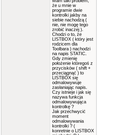
Mam taki problem,
że u mnie w
programie dwie
kontrolki jakby na
siebie nachodzą (
nie, nie mogę tego
zrobić inaczej ).
Chodzi o to, że
LISTBOX ( który jest
rodzicem dla
Toolbara ) nachodzi
na napis STATIC.
Gdy zmienię
położenie któregoś z
przycisków ( shift +
przeciągnąć ) to
LISTBOX się
odmalowywuje
zasłaniając napis.
Czy istnieje i jak się
nazywa funkcja
odmalowywująca
kontrolkę ?
Jak przechwycić
moment
odmalowywania
kontrolki ? (
konretnie o LISTBOX