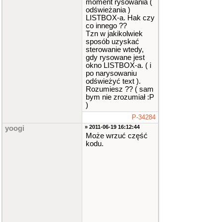
moment rysowania (
odświeżania )
LISTBOX-a. Hak czy
co innego ??
Tzn w jakikolwiek
sposób uzyskać
sterowanie wtedy,
gdy rysowane jest
okno LISTBOX-a. ( i
po narysowaniu
odświeżyć text ).
Rozumiesz ?? ( sam
bym nie zrozumiał :P
)
P-34284
» 2011-06-19 16:12:44
yoogi
Może wrzuć część
kodu.