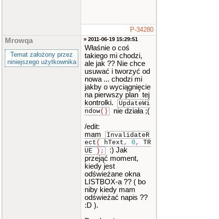
P-34280
» 2011-06-19 15:29:51
Mrowqa
Właśnie o coś
Temat założony przez
takiego mi chodzi,
niniejszego użytkownika
ale jak ?? Nie chce
usuwać i tworzyć od
nowa ... chodzi mi
jakby o wyciągnięcie
na pierwszy plan tej
kontrolki.
UpdateWi
nie działa ;(
ndow
()
/edit:
mam
InvalidateR
ect
(
hText
,
0
,
TR
:) Jak
UE
)
;
przejąć moment,
kiedy jest
odświeżane okna
LISTBOX-a ?? ( bo
niby kiedy mam
odświeżać napis ??
:D ).