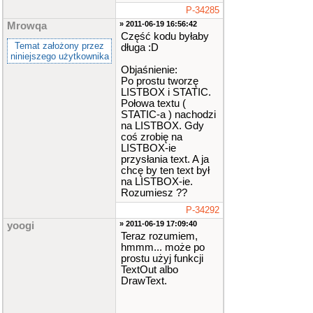
P-34285
» 2011-06-19 16:56:42
Mrowqa
Część kodu byłaby
Temat założony przez
długa :D
niniejszego użytkownika
Objaśnienie:
Po prostu tworzę
LISTBOX i STATIC.
Połowa textu (
STATIC-a ) nachodzi
na LISTBOX. Gdy
coś zrobię na
LISTBOX-ie
przysłania text. A ja
chcę by ten text był
na LISTBOX-ie.
Rozumiesz ??
P-34292
» 2011-06-19 17:09:40
yoogi
Teraz rozumiem,
hmmm... może po
prostu użyj funkcji
TextOut albo
DrawText.