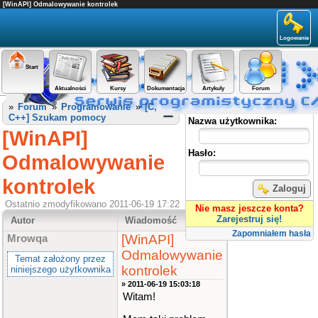
[WinAPI] Odmalowywanie kontrolek
Logowanie
Start
Aktualności
Kursy
Dokumentacja
Artykuły
Forum
Panel użytkownika
»
Forum
»
Programowanie
»
[C,
C++] Szukam pomocy
Nazwa użytkownika:
[WinAPI]
Hasło:
Odmalowywanie
kontrolek
Zaloguj
Ostatnio zmodyfikowano 2011-06-19 17:22
Nie masz jeszcze konta?
Zarejestruj się!
Autor
Wiadomość
Zapomniałem hasła
[WinAPI]
Mrowqa
Odmalowywanie
Temat założony przez
kontrolek
niniejszego użytkownika
» 2011-06-19 15:03:18
Witam!