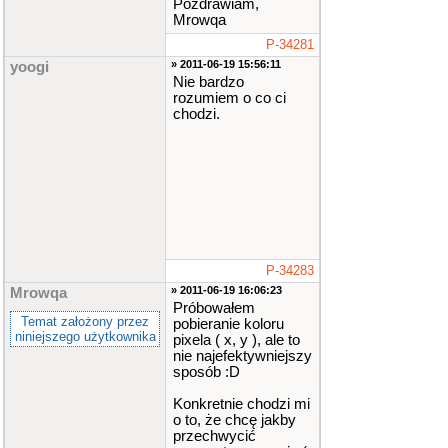
Pozdrawiam,
Mrowqa
P-34281
» 2011-06-19 15:56:11
yoogi
Nie bardzo
rozumiem o co ci
chodzi.
P-34283
» 2011-06-19 16:06:23
Mrowqa
Próbowałem
Temat założony przez
pobieranie koloru
niniejszego użytkownika
pixela ( x, y ), ale to
nie najefektywniejszy
sposób :D
Konkretnie chodzi mi
o to, że chcę jakby
przechwycić