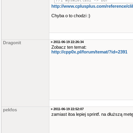
//i wyswietlasz -> buf
http://www.cplusplus.com/reference/clib
Chyba o to chodzi :)
» 2011-06-19 22:26:34
Dragonit
Zobacz ten temat:
http://cpp0x.pl/forum/temat/?id=2391
» 2011-06-19 22:52:07
pekfos
zamiast itoa lepiej sprintf. na dłuższą metę