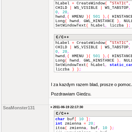
hLabel
=
CreateWindow
(
"STATIC"
,
CHILD
|
WS_VISIBLE
|
WS_TABSTOP
,
0
,
20
,
hwnd
,
(
HMENU
)
(
501
)
,
(
HINSTAN
Long
(
hwnd
,
GWL_HINSTANCE
)
,
NUL
SetWindowText
(
hLabel
,
liczba
)
;
C/C++
hLabel
=
CreateWindow
(
"STATIC"
,
CHILD
|
WS_VISIBLE
|
WS_TABSTOP
,
0
,
20
,
hwnd
,
(
HMENU
)
(
501
)
,
(
HINSTAN
Long
(
hwnd
,
GWL_HINSTANCE
)
,
NUL
SetWindowText
(
hLabel
,
static_ca
liczba
)
)
;
I za kazdym razem blad, prosze o pomoc
Pozdrawiam Giedzu.
» 2011-06-19 22:17:30
SeaMonster131
C/C++
char
buf
[
10
]
;
int
zmienna
=
20
;
itoa
(
zmienna
,
buf
,
10
)
;