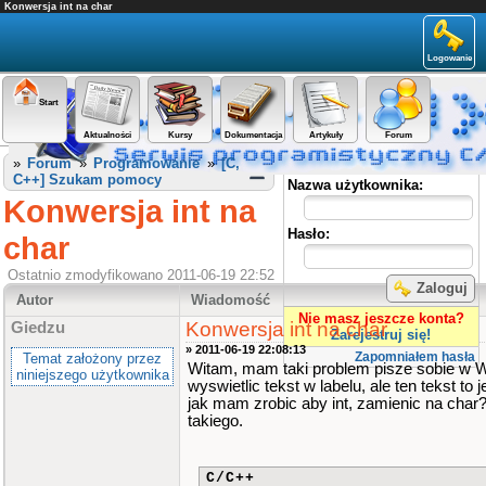
Konwersja int na char
Logowanie
Start
Aktualności
Kursy
Dokumentacja
Artykuły
Forum
Panel użytkownika
»
Forum
»
Programowanie
»
[C,
C++] Szukam pomocy
Nazwa użytkownika:
Konwersja int na
Hasło:
char
Ostatnio zmodyfikowano 2011-06-19 22:52
Zaloguj
Autor
Wiadomość
Nie masz jeszcze konta?
Konwersja int na char
Giedzu
Zarejestruj się!
» 2011-06-19 22:08:13
Zapomniałem hasła
Temat założony przez
Witam, mam taki problem pisze sobie w Wi
niniejszego użytkownika
wyswietlic tekst w labelu, ale ten tekst to j
jak mam zrobic aby int, zamienic na cha
takiego.
C/C++