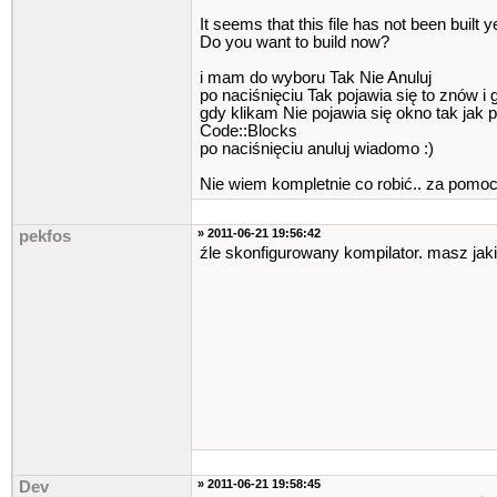
It seems that this file has not been built y
Do you want to build now?
i mam do wyboru Tak Nie Anuluj
po naciśnięciu Tak pojawia się to znów i
gdy klikam Nie pojawia się okno tak jak 
Code::Blocks
po naciśnięciu anuluj wiadomo :)
Nie wiem kompletnie co robić.. za pomoc
» 2011-06-21 19:56:42
pekfos
źle skonfigurowany kompilator. masz jak
» 2011-06-21 19:58:45
Dev