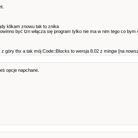
et.
 gdy klikam znowu tak to znika
powinno być tzn włącza się program tylko nie ma w nim tego co bym ch
 z góry thx a tak mój Code::Blocks to wersja 8.02 z mingw [na nowsz
ieś opcje napchane.