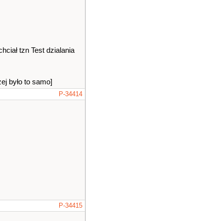
ciał tzn Test dzialania
ej było to samo]
P-34414
P-34415