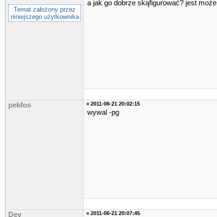
a jak go dobrze skąfigurować? jest może
Temat założony przez
niniejszego użytkownika
» 2011-06-21 20:02:15
pekfos
wywal -pg
» 2011-06-21 20:07:45
Dev