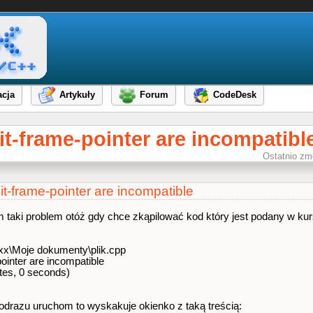
cja
Artykuły
Forum
CodeDesk
t-frame-pointer are incompatibl
Ostatnio zm
t-frame-pointer are incompatible
aki problem otóż gdy chce zkąpilować kod który jest podany w kurs
xx\Moje dokumenty\plik.cpp
ointer are incompatible
tes, 0 seconds)
 odrazu uruchom to wyskakuje okienko z taką treścią: