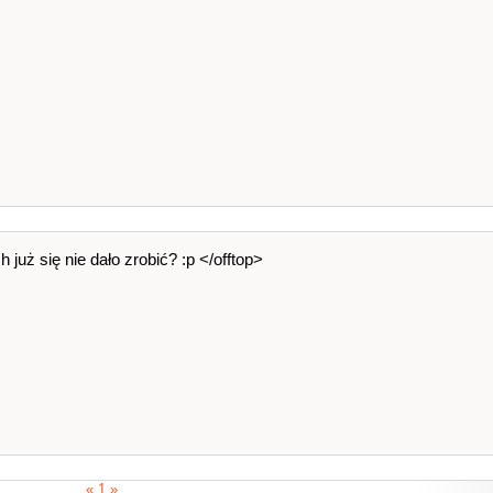
uż się nie dało zrobić? :p </offtop>
« 1 »