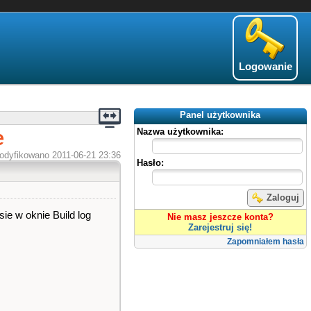
Logowanie
Panel użytkownika
e
Nazwa użytkownika:
odyfikowano 2011-06-21 23:36
Hasło:
Zaloguj
ie w oknie Build log
Nie masz jeszcze konta?
Zarejestruj się!
Zapomniałem hasła