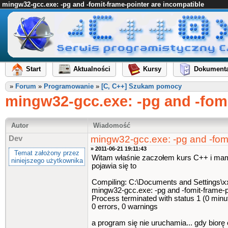
mingw32-gcc.exe: -pg and -fomit-frame-pointer are incompatible
Start
Aktualności
Kursy
Dokumenta
»
Forum
»
Programowanie
»
[C, C++] Szukam pomocy
mingw32-gcc.exe: -pg and -fomi
Autor
Wiadomość
mingw32-gcc.exe: -pg and -fomi
Dev
» 2011-06-21 19:11:43
Temat założony przez
Witam właśnie zaczołem kurs C++ i mam t
niniejszego użytkownika
pojawia się to
Compiling: C:\Documents and Settings\x
mingw32-gcc.exe: -pg and -fomit-frame-p
Process terminated with status 1 (0 minu
0 errors, 0 warnings
a program się nie uruchamia... gdy biorę