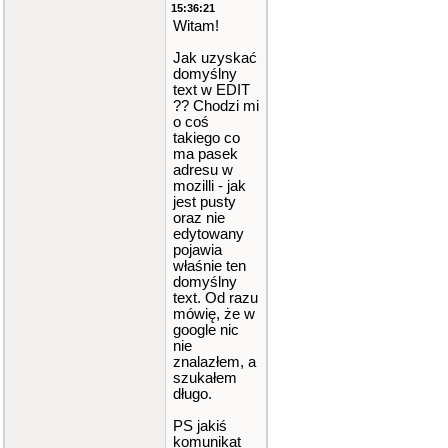
15:36:21
Witam!
Jak uzyskać
domyślny
text w EDIT
?? Chodzi mi
o coś
takiego co
ma pasek
adresu w
mozilli - jak
jest pusty
oraz nie
edytowany
pojawia
właśnie ten
domyślny
text. Od razu
mówię, że w
google nic
nie
znalazłem, a
szukałem
długo.
PS jakiś
komunikat