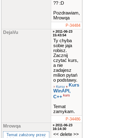
?? :D
Pozdrawiam,
Mrowqa
P-34484
» 2011-06-23
DejaVu
15:43:54
Ty chyba
sobie jaja
robisz.
Zacznij
czytać kurs,
a nie
zadajesz
milion pytań
o podstawy.
Kurs
»
Kursy
♦
WinAPI,
kurs
C++
Temat
zamykam.
P-34486
» 2011-06-23
Mrowqa
16:14:30
<< delete >>
Temat założony przez