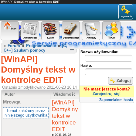
[WinAPI] Domyślny tekst w kontrolce EDIT
Logowanie
Start
Aktualności
Kursy
Dokumentacja
Artykuły
Forum
Panel użytkownika
»
Forum
»
Programowanie
»
[C,
C++] Szukam pomocy
Nazwa użytkownika:
[WinAPI]
Hasło:
Domyślny tekst w
kontrolce EDIT
Zaloguj
Ostatnio zmodyfikowano 2011-06-23 16:14
Nie masz jeszcze konta?
Zarejestruj się!
Autor
Wiadomość
Zapomniałem hasła
[WinAPI]
Mrowqa
Domyślny
Temat założony przez
tekst w
niniejszego użytkownika
kontrolce
EDIT
» 2011-06-23