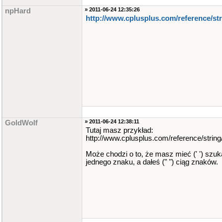
» 2011-06-24 12:35:26
npHard
http://www.cplusplus.com/reference/stri
» 2011-06-24 12:38:11
GoldWolf
Tutaj masz przykład:
http://www.cplusplus.com/reference/string
Może chodzi o to, że masz mieć (' ') szuka
jednego znaku, a dałeś (" ") ciąg znaków.