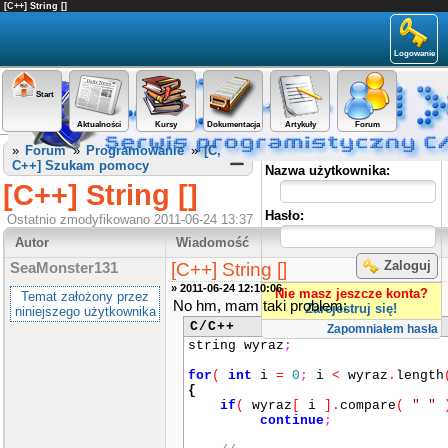
[C++] String []
Logowanie
Start
Aktualności
Kursy
Dokumentacja
Artykuły
Forum
Panel użytkownika
»
Forum
»
Programowanie
»
[C,
C++] Szukam pomocy
Nazwa użytkownika:
[C++] String []
Hasło:
Ostatnio zmodyfikowano 2011-06-24 13:37
Autor
Wiadomość
Zaloguj
[C++] String []
SeaMonster131
» 2011-06-24 12:10:06
Nie masz jeszcze konta?
Temat założony przez
No hm, mam taki problem:
Zarejestruj się!
niniejszego użytkownika
C/C++
Zapomniałem hasła
string wyraz
;
for
(
int
i
=
0
;
i
<
wyraz
.
length
{
if
(
wyraz
[
i
]
.
compare
(
" "
continue
;