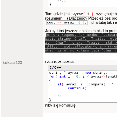
//...
}
Tam gdzie jest
występuje bł
wyraz
[
i
]
rozumiem.. :) Dlaczego? Przecież bez p
itd, a tutaj tak 
cout
<<
wyraz
[
0
]
;
Jakby ktoś jeszcze chciał ten błąd to pros
error: request for member 'compar
basic_string<_CharT, _Traits, _All
ith _CharT = char, _Traits = std::
_Alloc = std::allocator<char>](((u
which is of non-class type 'char'|
» 2011-06-24 12:24:54
Łukasz123
C/C++
string
*
wyraz
=
new
string
;
for
(
int
i
=
0
;
i
<
wyraz
->
lengt
{
if
(
wyraz
[
i
]
.
compare
(
" "
continue
;
//...
}
niby się kompiluję..