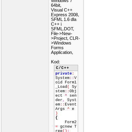
Windows 7
64bit,
Visual C++
Express 2008,
SFML 1.6 dla
C++ i
SFML.DOT,
File->New-
>Project, CLR-
>Windows
Forms
Application,
Kod:
C/C++
private
:
System
::
V
oid Form1
_Load
(
Sy
stem
::
Obj
ect
^
sen
der
,
Syst
em
::
Event
Args
^
e
)
{
Form2
=
gcnew T
ree
()
;