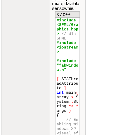
miarę działała
sensownie.
C/C++
#include
<SFML/Gra
phics.hpp
>
// dla
SFML
#include
<iostream
>
#include
"fakwindo
w.h"
[
STAThre
adAttribu
te
]
int
main
(
array
<
S
ystem
::
St
ring
^>
^
args
)
{
// En
abling Wi
ndows XP
visual ef