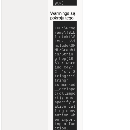
g(s)
Warrnings są
pokroju tego:
1>F:\Prog
ramy\!Bib
lioteki\S
FML-1.6\i
nclude\SF
ML/Graphi
cs/Strin
g.hpp(18
6) : warn
ing C427
2: 'sf::S
tring::~S
tring' :
is marked
__declspe
c(dllimpo
rt); must
specify n
ative cal
ling conv
ention wh
en import
ing a fun
ction.