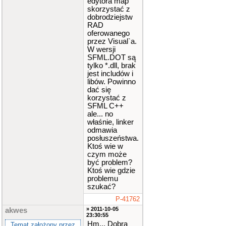
edytora map
skorzystać z
dobrodziejstw
RAD
oferowanego
przez Visual`a.
W wersji
SFML.DOT są
tylko *.dll, brak
jest includów i
libów. Powinno
dać się
korzystać z
SFML C++
ale... no
właśnie, linker
odmawia
posłuszeństwa.
Ktoś wie w
czym może
być problem?
Ktoś wie gdzie
problemu
szukać?
P-41762
» 2011-10-05
akwes
23:30:55
Hm... Dobra
Temat założony przez