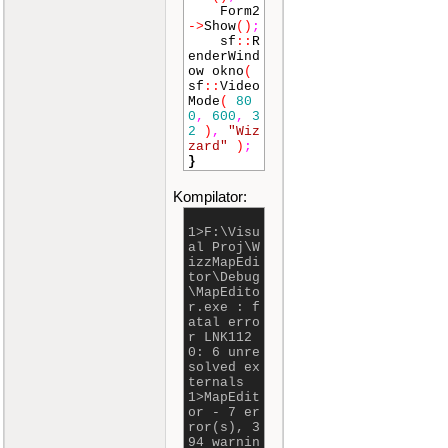
Form2
->
Show
()
;
sf
::
R
enderWind
ow okno
(
sf
::
Video
Mode
(
80
0
,
600
,
3
2
)
,
"Wiz
zard"
)
;
}
Kompilator:
1>F:\Visu
al Proj\W
izzMapEdi
tor\Debug
\MapEdito
r.exe : f
atal erro
r LNK112
0: 6 unre
solved ex
ternals
1>MapEdit
or - 7 er
ror(s), 3
94 warnin