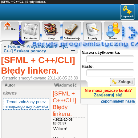
[SFML + C++/CLI] Błędy linkera.
Logowanie
Start
Aktualności
Kursy
Dokumentacja
Artykuły
Forum
Panel użytkownika
»
Forum
»
Programowanie
»
[C,
C++] Szukam pomocy
Nazwa użytkownika:
[SFML + C++/CLI]
Hasło:
Błędy linkera.
Ostatnio zmodyfikowano 2011-10-05 23:30
Zaloguj
Autor
Wiadomość
Nie masz jeszcze konta?
[SFML +
akwes
Zarejestruj się!
C++/CLI]
Zapomniałem hasła
Temat założony przez
Błędy
niniejszego użytkownika
linkera.
» 2011-10-05
18:03:57
Witam!