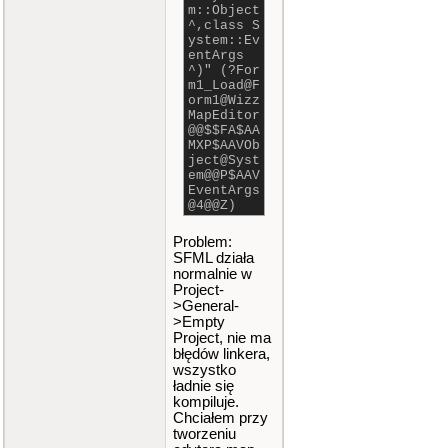
m::Object
^,class S
ystem::Ev
entArgs
^)" (?For
m1_Load@F
orm1@Wizz
MapEditor
@@$$FA$AA
MXP$AAVOb
ject@Syst
em@@P$AAV
EventArgs
@4@@Z)
Problem:
SFML działa
normalnie w
Project-
>General-
>Empty
Project, nie ma
błędów linkera,
wszystko
ładnie się
kompiluje.
Chciałem przy
tworzeniu