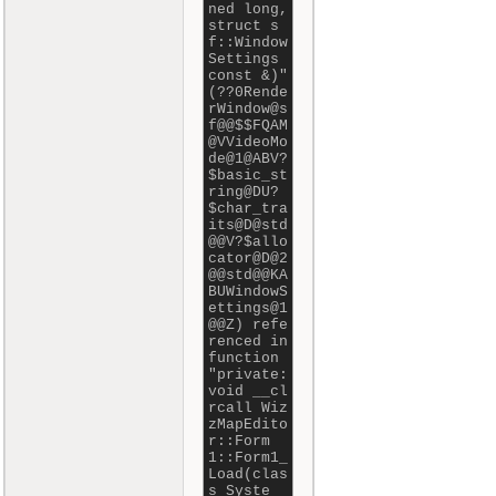
ned long,
struct s
f::Window
Settings
const &)"
(??0Rende
rWindow@s
f@@$$FQAM
@VVideoMo
de@1@ABV?
$basic_st
ring@DU?
$char_tra
its@D@std
@@V?$allo
cator@D@2
@@std@@KA
BUWindowS
ettings@1
@@Z) refe
renced in
function
"private:
void __cl
rcall Wiz
zMapEdito
r::Form
1::Form1_
Load(clas
s Syste