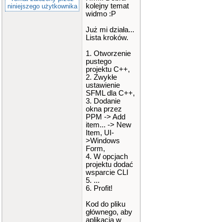
kolejny temat
niniejszego użytkownika
widmo :P
Już mi działa...
Lista kroków.
1. Otworzenie
pustego
projektu C++,
2. Zwykłe
ustawienie
SFML dla C++,
3. Dodanie
okna przez
PPM -> Add
item... -> New
Item, UI-
>Windows
Form,
4. W opcjach
projektu dodać
wsparcie CLI
5. ...
6. Profit!
Kod do pliku
głównego, aby
aplikacja w