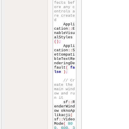
fects bef
ore any c
ontrols a
re create
d
Appli
cation
::
E
nableVisu
alStyles
()
;
Appli
cation
::
S
etCompati
bleTextRe
nderingDe
fault
(
fa
lse
)
;
// Cr
eate the
main wind
ow and ru
n it
sf
::
R
enderWind
ow oknoAp
likacji
(
sf
::
Video
Mode
(
80
0
,
600
,
3