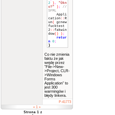
2
)
,
"Okn
o?"
)
;
//
SFML
Appli
cation
::
R
un
(
gcnew
fucktest
2
::
fakwin
dow
()
)
;
retur
n
0
;
}
Co nie zmienia
faktu że jak
wejdę przez
"File->New-
>Project, CLR-
>Windows
Forms
Application" to
jest 300
warrningów i
błędy linkera.
P-41773
« 1 »
Strona 1 z