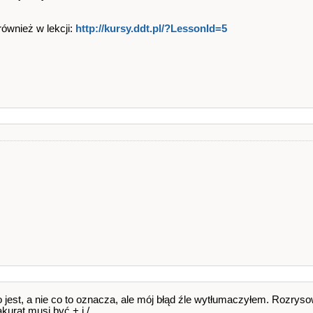
ównież w lekcji:
http://kursy.ddt.pl/?LessonId=5
o jest, a nie co to oznacza, ale mój błąd źle wytłumaczyłem. Rozrys
kurat musi być + i /.