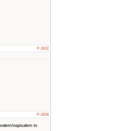
P-3932
P-3936
owałem/napisałem to