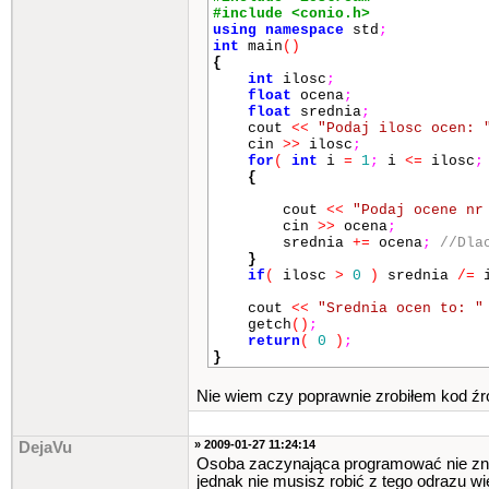
#include <conio.h>
using
namespace
std
;
int
main
()
{
int
ilosc
;
float
ocena
;
float
srednia
;
cout
<<
"Podaj ilosc ocen: 
cin
>>
ilosc
;
for
(
int
i
=
1
;
i
<=
ilosc
;
{
cout
<<
"Podaj ocene nr
cin
>>
ocena
;
srednia
+=
ocena
;
//Dla
}
if
(
ilosc
>
0
)
srednia
/=
i
cout
<<
"Srednia ocen to: "
getch
()
;
return
(
0
)
;
}
Nie wiem czy poprawnie zrobiłem kod źr
» 2009-01-27 11:24:14
DejaVu
Osoba zaczynająca programować nie zna
jednak nie musisz robić z tego odrazu wiel