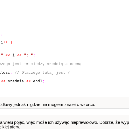
"
;
i
++
)
 "
<<
i
<<
": "
;
czego jest += miedzy srednią a oceną
losc
;
// Dlaczego tutaj jest /=
<<
srednia
<<
endl
;
ódłowy jednak nigdzie nie mogłem znaleźć wzorca.
 wielu pojęć, więc może ich używąc nieprawidłowo. Dobrze, że wyp
kiej afery.