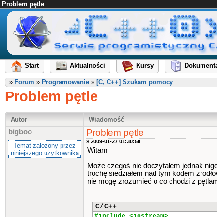
Problem pętle
Start
Aktualności
Kursy
Dokumenta
»
Forum
»
Programowanie
»
[C, C++] Szukam pomocy
Problem pętle
Autor
Wiadomość
Problem pętle
bigboo
» 2009-01-27 01:30:58
Temat założony przez
Witam
niniejszego użytkownika
Może czegoś nie doczytałem jednak nigdz
trochę siedziałem nad tym kodem źródł
nie mogę zrozumieć o co chodzi z pętlami
C/C++
#include <iostream>