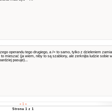
ego operandu tego drugiego, a /= to samo, tylko z dzieleniem zami
 mieszać (ja wiem, niby to są szablony, ale zerknijta ludzie sobie 
ardziej pasuje)...
« 1 »
Strona 1 z 1