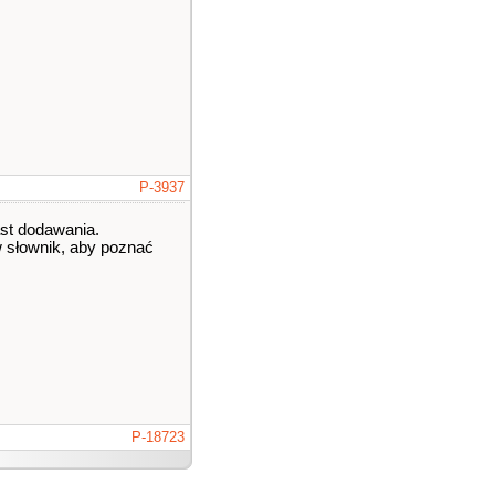
P-3937
ast dodawania.
w słownik, aby poznać
P-18723