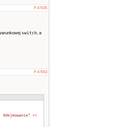
P-47635
switch
i warunkowej
, a
P-47654
. Odejmowanie"
<<