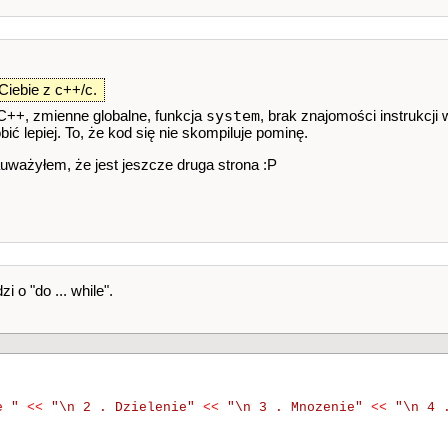
Ciebie z c++/c.
system
 C++, zmienne globalne, funkcja
, brak znajomości instrukcj
obić lepiej. To, że kod się nie skompiluje pominę.
zauważyłem, że jest jeszcze druga strona :P
o "do ... while".
e "
<<
"\n 2 . Dzielenie"
<<
"\n 3 . Mnozenie"
<<
"\n 4 