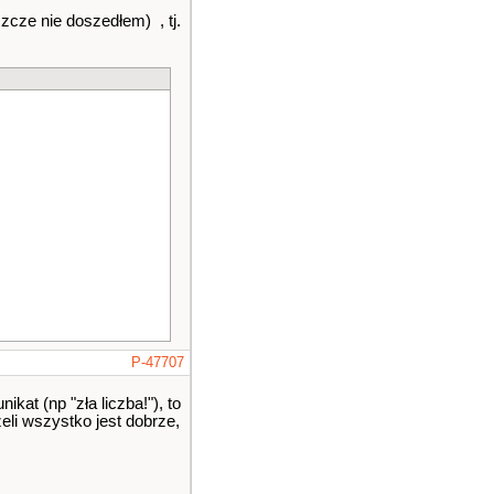
zcze nie doszedłem) , tj.
P-47707
kat (np "zła liczba!"), to
eli wszystko jest dobrze,