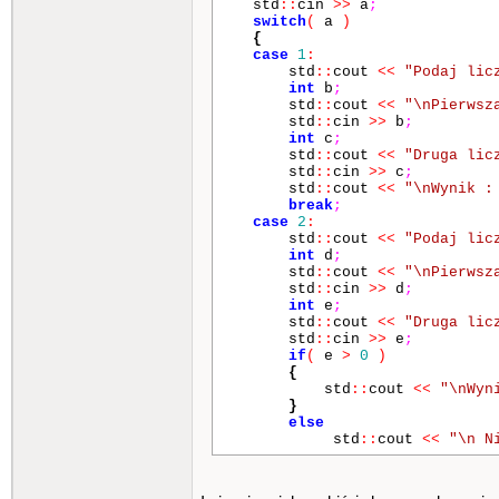
std
::
cin
>>
a
;
switch
(
a
)
{
case
1
:
std
::
cout
<<
"Podaj lic
int
b
;
std
::
cout
<<
"\nPierws
std
::
cin
>>
b
;
int
c
;
std
::
cout
<<
"Druga l
std
::
cin
>>
c
;
std
::
cout
<<
"\nWynik 
break
;
case
2
:
std
::
cout
<<
"Podaj lic
int
d
;
std
::
cout
<<
"\nPierws
std
::
cin
>>
d
;
int
e
;
std
::
cout
<<
"Druga l
std
::
cin
>>
e
;
if
(
e
>
0
)
{
std
::
cout
<<
"\nWy
}
else
std
::
cout
<<
"\n N
break
;
case
3
: