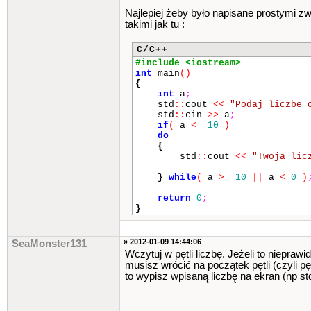
Najlepiej żeby było napisane prostymi z
takimi jak tu :
C/C++
#include <iostream>
int
main
()
{
int
a
;
std
::
cout
<<
"Podaj liczbe 
std
::
cin
>>
a
;
if
(
a
<=
10
)
do
{
std
::
cout
<<
"Twoja lic
}
while
(
a
>=
10
||
a
<
0
)
return
0
;
}
» 2012-01-09 14:44:06
SeaMonster131
Wczytuj w pętli liczbę. Jeżeli to nieprawi
musisz wrócić na początek pętli (czyli 
to wypisz wpisaną liczbę na ekran (np std