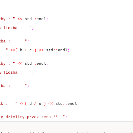
zby : "
<<
std
::
endl
;
za liczba : "
;
iczba : "
;
: "
<<
(
b
+
c
)
<<
std
::
endl
;
zby : "
<<
std
::
endl
;
za liczba : "
;
iczba : "
;
nik : "
<<
(
d
/
e
)
<<
std
::
endl
;
ie dzielimy przez zero !!! "
;