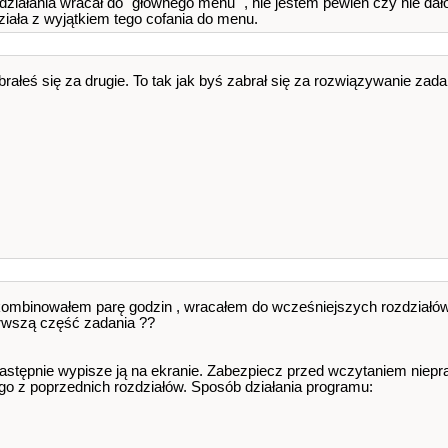
działania wracał do "głównego menu" , nie jestem pewien czy nie dało
zby : "
<<
std
::
endl
;
działa z wyjątkiem tego cofania do menu.
za liczba : "
;
ałeś się za drugie. To tak jak byś zabrał się za rozwiązywanie zada
iczba : "
;
: "
<<
(
f
*
j
)
;
zby : "
<<
std
::
endl
;
za liczba : "
;
iczba : "
;
: "
<<
(
g
-
h
)
;
kombinowałem parę godzin , wracałem do wcześniejszych rozdziałów a
erwszą część zadania ??
następnie wypisze ją na ekranie. Zabezpiecz przed wczytaniem niepra
go z poprzednich rozdziałów. Sposób działania programu: