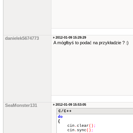
» 2012-01-09 15:29:29
danielek5674773
A mógłbyś to podać na przykładzie ? :)
» 2012-01-09 15:53:05
SeaMonster131
C/C++
do
{
cin
.
clear
()
;
cin
.
sync
()
;