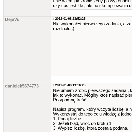
I nie wiem jak zrobić żeby po wykonaniu 
std
::
cout
<<
"Podaj lic
czy coś jest źle , ale po skompilowaniu 
int
f
;
std
::
cout
<<
"\nPierws
std
::
cin
>>
f
;
» 2012-01-08 23:52:25
DejaVu
int
j
;
Nie wykonałeś pierwszego zadania, a zabr
std
::
cout
<<
"Druga l
rozdziału :)
std
::
cin
>>
j
;
std
::
cout
<<
"\nWynik 
break
;
case
4
:
std
::
cout
<<
"Podaj lic
int
g
;
std
::
cout
<<
"\nPierws
std
::
cin
>>
g
;
int
h
;
std
::
cout
<<
"Druga l
std
::
cin
>>
h
;
std
::
cout
<<
"\nWynik 
break
;
» 2012-01-09 13:16:25
danielek5674773
}
Nie umiem zrobić pierwszego zadania , 
jak to wykonać. Mógłby ktoś napisać pi
return
0
;
Przypomnę treść:
}
Napisz program, który wczyta liczbę, a 
Wykorzystaj do tego celu wiedzę z jedne
1. Podaj liczbę
2. Jeżeli błąd, wróć do kroku 1.
3. Wypisz liczbę, która została podana.