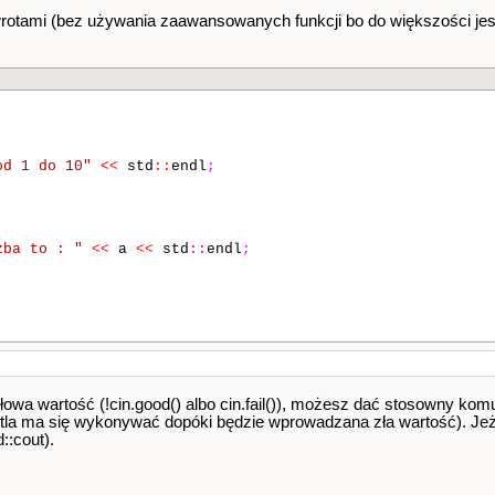
wrotami (bez używania zaawansowanych funkcji bo do większości jes
od 1 do 10"
<<
std
::
endl
;
zba to : "
<<
a
<<
std
::
endl
;
;
dłowa wartość (!cin.good() albo cin.fail()), możesz dać stosowny komuni
pętla ma się wykonywać dopóki będzie wprowadzana zła wartość). Jeż
::cout).