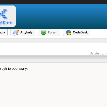
cja
Artykuły
Forum
CodeDesk
Ostatnio zm
 zbytnio poprawny.