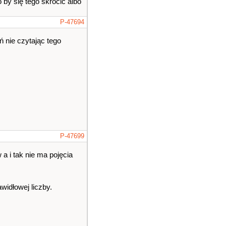
 by się tego skrócić albo
P-47694
ń nie czytając tego
P-47699
 i tak nie ma pojęcia
widłowej liczby.