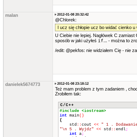
» 2012-01-08 20:32:42
malan
@Chlorek:
I ucz się chłopie ucz bo widać cienko u 
U Ciebie nie lepiej. Nagłówek C zamiast
if
sposób w jaki użyłeś
... - można to zr
/edit: @pekfos: nie widziałem Cię - nie 
» 2012-01-08 23:18:12
danielek5674773
Też mam problem z tym zadaniem , chodzi 
Zrobiłem tak:
C/C++
#include <iostream>
int
main
()
{
std
::
cout
<<
" 1 . Dodawani
"\n 5 . Wyjdz"
<<
std
::
endl
;
int
a
;