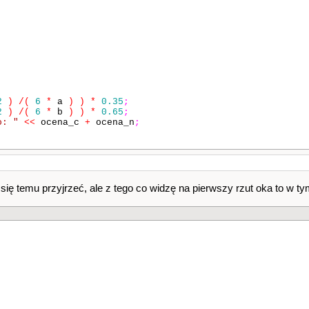
2
)
/
(
6
*
a
)
)
*
0.35
;
2
)
/
(
6
*
b
)
)
*
0.65
;
o: "
<<
ocena_c
+
ocena_n
;
się temu przyjrzeć, ale z tego co widzę na pierwszy rzut oka to w 