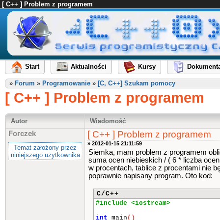
[ C++ ] Problem z programem
Start
Aktualności
Kursy
Dokumenta
»
Forum
»
Programowanie
»
[C, C++] Szukam pomocy
[ C++ ] Problem z programem
Autor
Wiadomość
[ C++ ] Problem z programem
Forczek
» 2012-01-15 21:11:59
Temat założony przez
Siemka, mam problem z programem oblicz
niniejszego użytkownika
suma ocen niebieskich / ( 6 * liczba oc
w procentach, tablice z procentami nie b
poprawnie napisany program. Oto kod:
C/C++
#include <iostream>
int
main
()