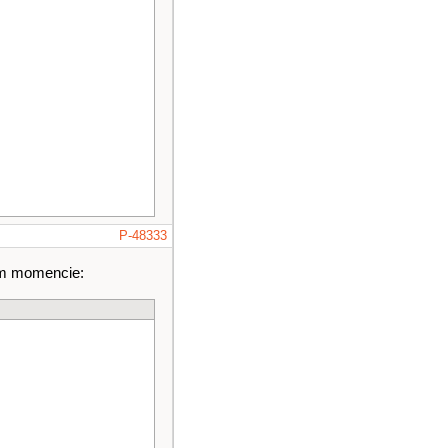
P-48333
tym momencie: