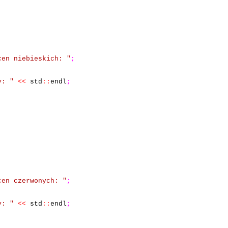
cen niebieskich: "
;
y: "
<<
std
::
endl
;
cen czerwonych: "
;
y: "
<<
std
::
endl
;