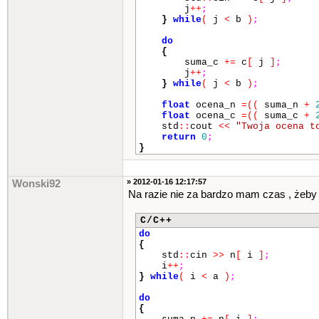
j
++
;
}
while
(
j
<
b
)
;
do
{
suma_c
+=
c
[
j
]
;
j
++
;
}
while
(
j
<
b
)
;
float
ocena_n
=
(
(
suma_n
+
float
ocena_c
=
(
(
suma_c
+
std
::
cout
<<
"Twoja ocena t
return
0
;
}
» 2012-01-16 12:17:57
Wonski92
Na razie nie za bardzo mam czas , żeby 
C/C++
do
{
std
::
cin
>>
n
[
i
]
;
i
++
;
}
while
(
i
<
a
)
;
do
{