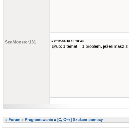
» 2012-01-16 15:30:49
SeaMonster131
@up: 1 temat = 1 problem, jeżeli masz z
»
Forum
»
Programowanie
»
[C, C++] Szukam pomocy