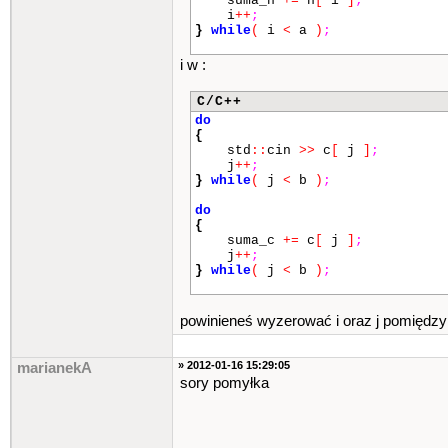
suma_n
+=
n
[
i
]
;
i
++
;
}
while
(
i
<
a
)
;
i w :
C/C++
do
{
std
::
cin
>>
c
[
j
]
;
j
++
;
}
while
(
j
<
b
)
;
do
{
suma_c
+=
c
[
j
]
;
j
++
;
}
while
(
j
<
b
)
;
powinieneś wyzerować i oraz j pomiędzy p
» 2012-01-16 15:29:05
marianekA
sory pomyłka