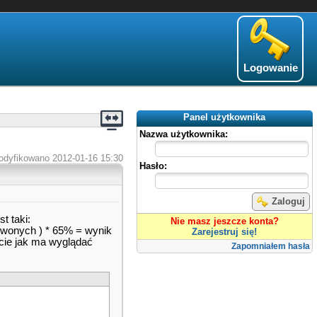
Logowanie
Panel użytkownika
Nazwa użytkownika:
odyfikowano 2012-01-16 15:30
Hasło:
Zaloguj
t taki:
Nie masz jeszcze konta?
erwonych ) * 65% = wynik
Zarejestruj się!
zcie jak ma wyglądać
Zapomniałem hasła