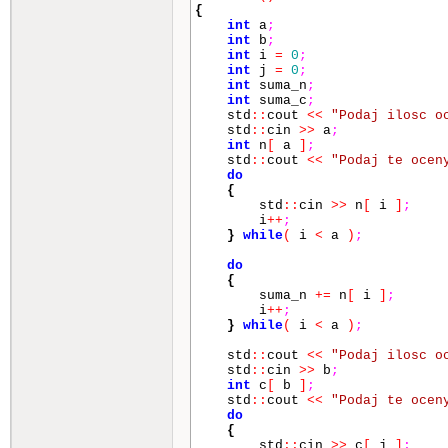
{
int
a
;
int
b
;
int
i
=
0
;
int
j
=
0
;
int
suma_n
;
int
suma_c
;
std
::
cout
<<
"Podaj ilosc o
std
::
cin
>>
a
;
int
n
[
a
]
;
std
::
cout
<<
"Podaj te ocen
do
{
std
::
cin
>>
n
[
i
]
;
i
++
;
}
while
(
i
<
a
)
;
do
{
suma_n
+=
n
[
i
]
;
i
++
;
}
while
(
i
<
a
)
;
std
::
cout
<<
"Podaj ilosc o
std
::
cin
>>
b
;
int
c
[
b
]
;
std
::
cout
<<
"Podaj te ocen
do
{
std
::
cin
>>
c
[
j
]
;