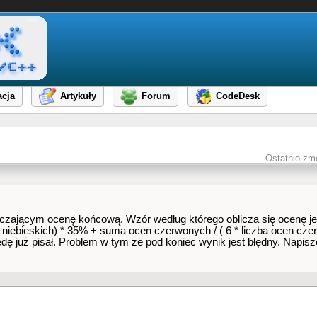
cja
Artykuły
Forum
CodeDesk
Ostatnio zm
ającym ocenę końcową. Wzór według którego oblicza się ocenę jes
en niebieskich) * 35% + suma ocen czerwonych / ( 6 * liczba ocen cz
ędę już pisał. Problem w tym że pod koniec wynik jest błędny. Napis