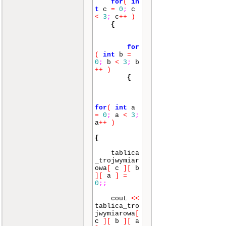
for
(
in
t
c
=
0
;
c
<
3
;
c
++
)
{
for
(
int
b
=
0
;
b
<
3
;
b
++
)
{
for
(
int
a
=
0
;
a
<
3
;
a
++
)
{
tablica
_trojwymiar
owa
[
c
]
[
b
]
[
a
]
=
0
;
;
cout
<<
tablica_tro
jwymiarowa
[
c
]
[
b
]
[
a