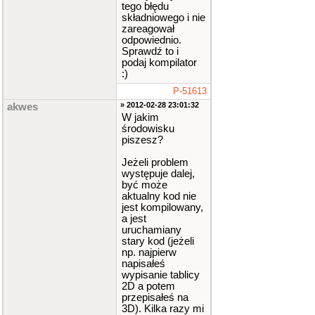
tego błędu
składniowego i nie
zareagował
odpowiednio.
Sprawdź to i
podaj kompilator
:)
P-51613
» 2012-02-28 23:01:32
akwes
W jakim
środowisku
piszesz?
Jeżeli problem
występuje dalej,
być może
aktualny kod nie
jest kompilowany,
a jest
uruchamiany
stary kod (jeżeli
np. najpierw
napisałeś
wypisanie tablicy
2D a potem
przepisałeś na
3D). Kilka razy mi