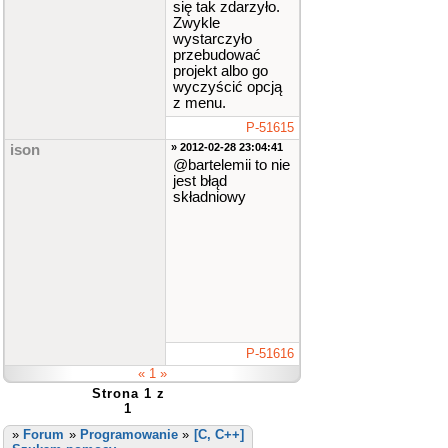
się tak zdarzyło.
Zwykle
wystarczyło
przebudować
projekt albo go
wyczyścić opcją
z menu.
P-51615
» 2012-02-28 23:04:41
ison
@bartelemii to nie
jest błąd
składniowy
P-51616
« 1 »
Strona 1 z
1
»
Forum
»
Programowanie
»
[C, C++]