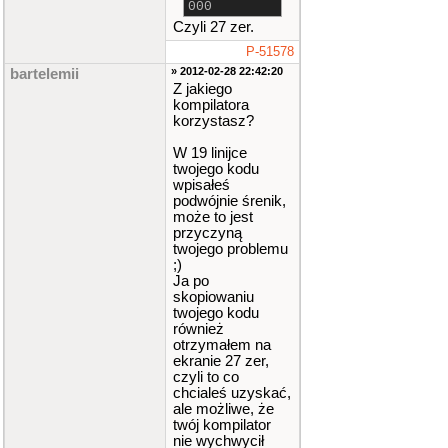
000
Czyli 27 zer.
P-51578
» 2012-02-28 22:42:20
bartelemii
Z jakiego
kompilatora
korzystasz?
W 19 linijce
twojego kodu
wpisałeś
podwójnie śrenik,
może to jest
przyczyną
twojego problemu
;)
Ja po
skopiowaniu
twojego kodu
również
otrzymałem na
ekranie 27 zer,
czyli to co
chcialeś uzyskać,
ale możliwe, że
twój kompilator
nie wychwycił