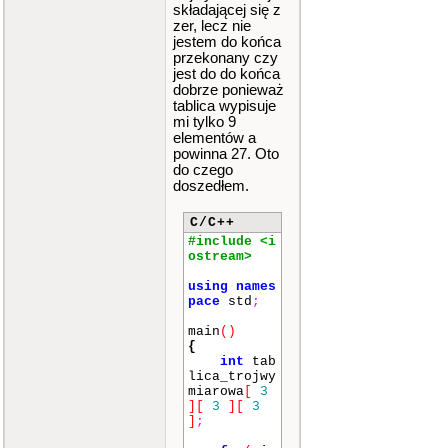
składającej się z
zer, lecz nie
jestem do końca
przekonany czy
jest do do końca
dobrze ponieważ
tablica wypisuje
mi tylko 9
elementów a
powinna 27. Oto
do czego
doszedłem.
C/C++
#include <i
ostream>
using
names
pace
std
;
main
()
{
int
tab
lica_trojwy
miarowa
[
3
]
[
3
]
[
3
]
;