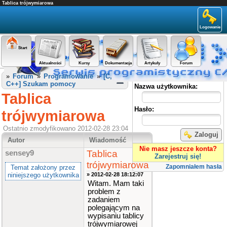
Tablica trójwymiarowa
Logowanie
Start
Aktualności
Kursy
Dokumentacja
Artykuły
Forum
Panel użytkownika
»
Forum
»
Programowanie
»
[C,
C++] Szukam pomocy
Nazwa użytkownika:
Tablica
Hasło:
trójwymiarowa
Ostatnio zmodyfikowano 2012-02-28 23:04
Zaloguj
Autor
Wiadomość
Nie masz jeszcze konta?
Tablica
sensey9
Zarejestruj się!
trójwymiarowa
Zapomniałem hasła
Temat założony przez
niniejszego użytkownika
» 2012-02-28 18:12:07
Witam. Mam taki
problem z
zadaniem
polegającym na
wypisaniu tablicy
trójwymiarowej