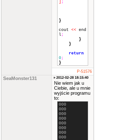
]
;
}
cout
<<
end
l
;
}
}
return
0
;
}
P-51576
» 2012-02-28 18:15:40
SeaMonster131
Nie wiem jak u
Ciebie, ale u mnie
wyjście programu
to:
000
000
000
000
000
000
000
000