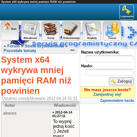
System x64 wykrywa mniej pamięci RAM niż powinien
Logowanie
Start
Aktualności
Kursy
Dokumentacja
Artykuły
Forum
Panel użytkownika
»
Forum
»
Strefa użytkowników
»
Pozostałe tematy
Nazwa użytkownika:
System x64
Hasło:
wykrywa mniej
pamięci RAM niż
Zaloguj
powinien
Nie masz jeszcze konta?
Zarejestruj się!
Ostatnio zmodyfikowano 2012-04-14 01:31
Zapomniałem hasła
Autor
Wiadomość
» 2012-04-14
akwes
01:27:11
To wypnij
jedną kość
:) Jeżeli
masz