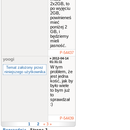
2x2GB, to
po wyjęciu
2GB,
powinieneś
mieć
poniżej 2
GB, i
będziemy
mieli
jasność.
P-54437
» 2012-04-14
yoogi
01:31:11
W tym
Temat założony przez
problem, że
niniejszego użytkownika
jest jedna
kość, jak by
było wiele
to bym już
to
sprawdzał
:)
P-54439
1
2
« 3 »
Poprzednia
Strona 3