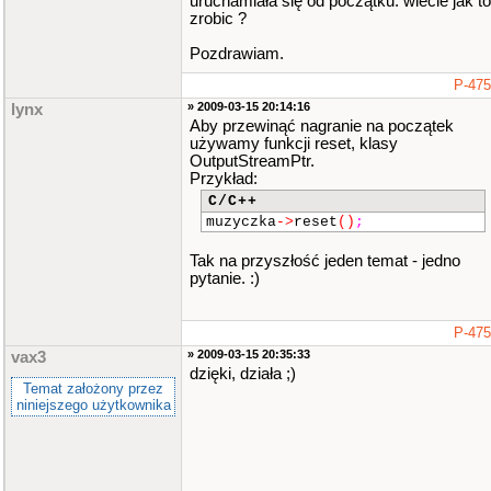
uruchamiała się od początku. wiecie jak to
zrobic ?
Pozdrawiam.
P-47
» 2009-03-15 20:14:16
lynx
Aby przewinąć nagranie na początek
używamy funkcji reset, klasy
OutputStreamPtr.
Przykład:
C/C++
muzyczka
->
reset
()
;
Tak na przyszłość jeden temat - jedno
pytanie. :)
P-47
» 2009-03-15 20:35:33
vax3
dzięki, działa ;)
Temat założony przez
niniejszego użytkownika