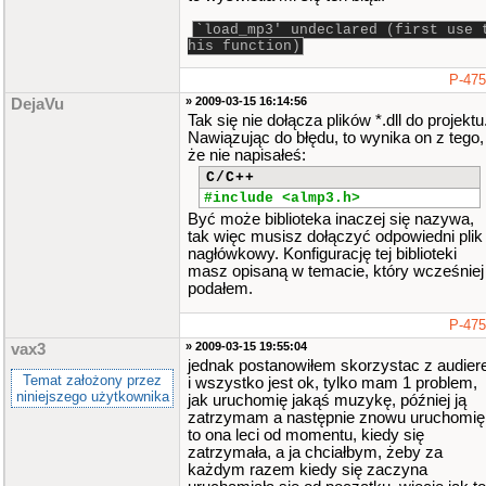
`load_mp3' undeclared (first use 
his function)
P-47
» 2009-03-15 16:14:56
DejaVu
Tak się nie dołącza plików *.dll do projektu
Nawiązując do błędu, to wynika on z tego,
że nie napisałeś:
C/C++
#include <almp3.h>
Być może biblioteka inaczej się nazywa,
tak więc musisz dołączyć odpowiedni plik
nagłówkowy. Konfigurację tej biblioteki
masz opisaną w temacie, który wcześniej
podałem.
P-47
» 2009-03-15 19:55:04
vax3
jednak postanowiłem skorzystac z audier
Temat założony przez
i wszystko jest ok, tylko mam 1 problem,
niniejszego użytkownika
jak uruchomię jakąś muzykę, później ją
zatrzymam a następnie znowu uruchomię
to ona leci od momentu, kiedy się
zatrzymała, a ja chciałbym, żeby za
każdym razem kiedy się zaczyna