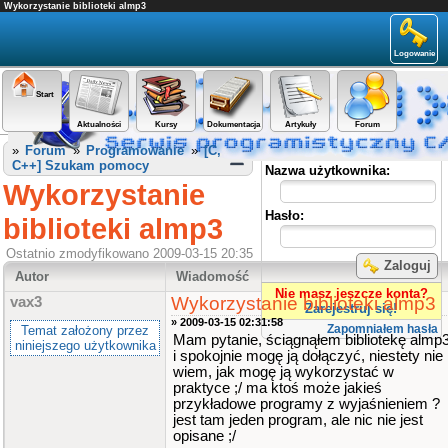
Wykorzystanie biblioteki almp3
Logowanie
Start
Aktualności
Kursy
Dokumentacja
Artykuły
Forum
Panel użytkownika
»
Forum
»
Programowanie
»
[C,
C++] Szukam pomocy
Nazwa użytkownika:
Wykorzystanie
Hasło:
biblioteki almp3
Ostatnio zmodyfikowano 2009-03-15 20:35
Zaloguj
Autor
Wiadomość
Nie masz jeszcze konta?
Wykorzystanie biblioteki almp3
vax3
Zarejestruj się!
» 2009-03-15 02:31:58
Zapomniałem hasła
Temat założony przez
Mam pytanie, ściągnąłem bibliotekę almp
niniejszego użytkownika
i spokojnie mogę ją dołączyć, niestety nie
wiem, jak mogę ją wykorzystać w
praktyce ;/ ma ktoś może jakieś
przykładowe programy z wyjaśnieniem ?
jest tam jeden program, ale nic nie jest
opisane ;/