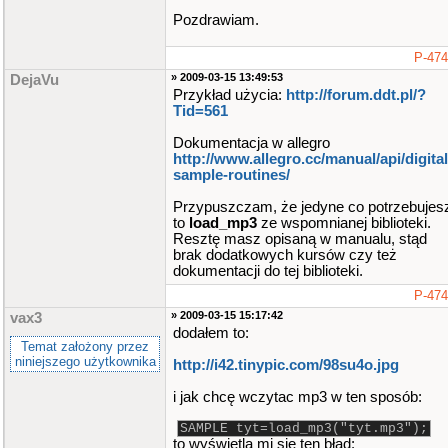
Pozdrawiam.
P-47
» 2009-03-15 13:49:53
DejaVu
Przykład użycia:
http://forum.ddt.pl/?
Tid=561
Dokumentacja w allegro
http://www.allegro.cc/manual/api/digital
sample-routines/
Przypuszczam, że jedyne co potrzebujes
to
load_mp3
ze wspomnianej biblioteki.
Resztę masz opisaną w manualu, stąd
brak dodatkowych kursów czy też
dokumentacji do tej biblioteki.
P-47
» 2009-03-15 15:17:42
vax3
dodałem to:
Temat założony przez
niniejszego użytkownika
http://i42.tinypic.com/98su4o.jpg
i jak chcę wczytac mp3 w ten sposób:
SAMPLE tyt=load_mp3("tyt.mp3");
to wyświetla mi się ten błąd: