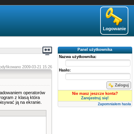
Logowanie
Panel użytkownika
Nazwa użytkownika:
odyfikowano 2009-03-21 15:26
Hasło:
Zaloguj
eładowaniem operatorów
Nie masz jeszcze konta?
rogram z klasą która
Zarejestruj się!
isywać ją na ekranie.
Zapomniałem hasła