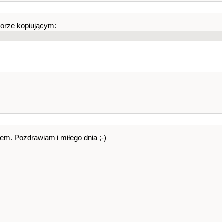
*************/
torze kopiującym:
++
i
)
>
(
istream
&
in
,
matrix
&
nowa
)
;
<
(
ostream
&
out
,
const
matrix kopia
)
;
&
in
,
matrix
&
nowa
)
ałem. Pozdrawiam i miłego dnia ;-)
zy :"
;
n :"
;
w
]
;
)
{
[
nowa
.
k
]
;