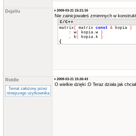
}
;
/**************************
» 2009-03-21 15:21:16
DejaVu
Nie zainicjowałeś zmiennych w konstruk
~
matrix
()
{
for
(
int
i
=
0
;
i
<
w
;
C/C++
delete
[]
wsk
[
i
]
;
matrix
(
matrix
const
&
kopia
)
:
w
(
kopia
.
w
)
delete
[]
wsk
;
,
k
(
kopia
.
k
)
}
;
{
friend
istream
&
operator
>
friend
ostream
&
operator
<
}
;
istream
&
operator
>>
(
istream
{
» 2009-03-21 15:26:43
Riddle
int
i
,
j
;
O wielkie dzięki :D Teraz działa jak chci
Temat założony przez
niniejszego użytkownika
cout
<<
"Podaj liczbe wiers
in
>>
nowa
.
w
;
cout
<<
"Podaj liczbe kolum
in
>>
nowa
.
k
;
nowa
.
wsk
=
new
int
*
[
nowa
.
for
(
i
=
0
;
i
<
nowa
.
w
;
i
++
nowa
.
wsk
[
i
]
=
new
int
}
;