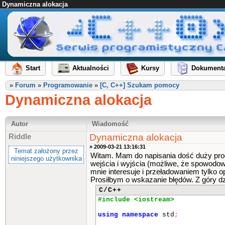
Dynamiczna alokacja
Start
Aktualności
Kursy
Dokumenta
»
Forum
»
Programowanie
»
[C, C++] Szukam pomocy
Dynamiczna alokacja
Autor
Wiadomość
Dynamiczna alokacja
Riddle
» 2009-03-21 13:16:31
Temat założony przez
Witam. Mam do napisania dość duży pro
niniejszego użytkownika
wejścia i wyjścia (możliwe, że spowodow
mnie interesuje i przeładowaniem tylko 
Prosiłbym o wskazanie błędów. Z góry d
C/C++
#include <iostream>
using
namespace
std
;