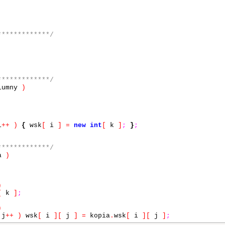
*************/
*************/
lumny
)
i
++
)
{
wsk
[
i
]
=
new
int
[
k
]
;
}
;
*************/
a
)
)
[
k
]
;
)
j
++
)
wsk
[
i
]
[
j
]
=
kopia
.
wsk
[
i
]
[
j
]
;