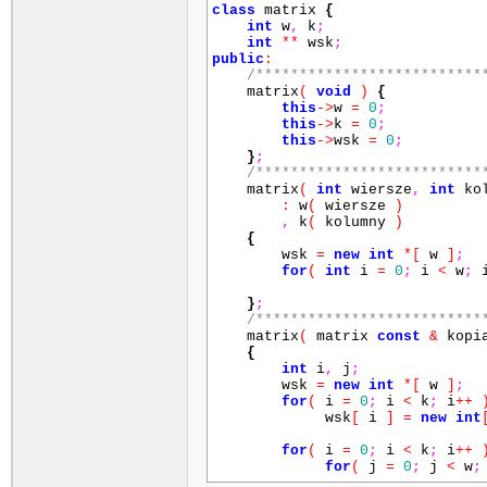
class
matrix
{
int
w
,
k
;
int
**
wsk
;
public
:
/**************************
matrix
(
void
)
{
this
->
w
=
0
;
this
->
k
=
0
;
this
->
wsk
=
0
;
}
;
/**************************
matrix
(
int
wiersze
,
int
ko
:
w
(
wiersze
)
,
k
(
kolumny
)
{
wsk
=
new
int
*
[
w
]
;
for
(
int
i
=
0
;
i
<
w
;
}
;
/**************************
matrix
(
matrix
const
&
kopi
{
int
i
,
j
;
wsk
=
new
int
*
[
w
]
;
for
(
i
=
0
;
i
<
k
;
i
++
wsk
[
i
]
=
new
int
for
(
i
=
0
;
i
<
k
;
i
++
for
(
j
=
0
;
j
<
w
;