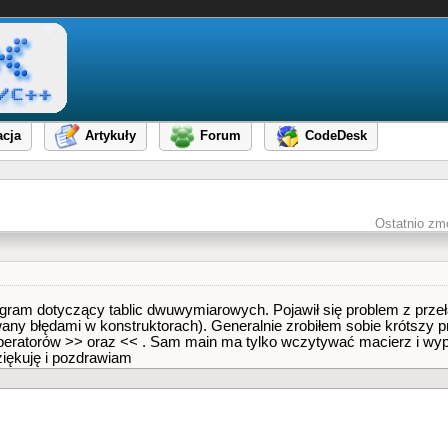
cja
Artykuły
Forum
CodeDesk
Ostatnio zm
gram dotyczący tablic dwuwymiarowych. Pojawił się problem z prz
any błędami w konstruktorach). Generalnie zrobiłem sobie krótszy p
operatorów >> oraz << . Sam main ma tylko wczytywać macierz i wyp
ziękuję i pozdrawiam