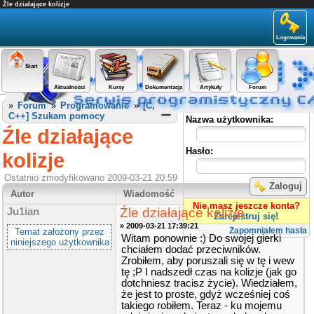
Źle działające kolizje
Logowanie
Start
Aktualności
Kursy
Dokumentacja
Artykuły
Forum
Panel użytkownika
»
Forum
»
Programowanie
»
[C,
C++] Szukam pomocy
Nazwa użytkownika:
Źle działające
Hasło:
kolizje
Ostatnio zmodyfikowano 2009-03-21 20:59
Zaloguj
Autor
Wiadomość
Nie masz jeszcze konta?
Źle działające kolizje
Ju1ian
Zarejestruj się!
» 2009-03-21 17:39:21
Zapomniałem hasła
Temat założony przez
Witam ponownie :) Do swojej gierki
niniejszego użytkownika
chciałem dodać przeciwników.
Zrobiłem, aby poruszali się w tę i wew
tę ;P I nadszedł czas na kolizje (jak go
dotchniesz tracisz życie). Wiedziałem,
że jest to proste, gdyż wcześniej coś
takiego robiłem. Teraz - ku mojemu