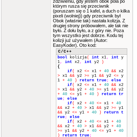
zdziwieniu, gdy jestem obok pola po
którym rusza się przeciwnik
(poruszam się o 1 kafel, a duch o kilka
pixeli (wolniej)) gdy przeciwnik był
Obok (właśnie tak) nastała kolizja. Z
drugiej strony próbowałem, ale tak nie
było. Z dołu było, a z góry nie. Poza
tym wszystko jest dobrze. Kodu tej
kolizji już używałem (Autor:
EasyKoder). Oto kod:
C/C++
bool
kolizja
(
int
x1
,
int
y
1
,
int
x2
,
int
y2
)
{
if
(
x2
<=
x1
+
40
&&
x2
>
x1
&&
y2
>=
y1
&&
y2
<=
y
1
+
40
)
return
true
;
else
if
(
x2
<=
x1
+
40
&&
x2
>
x1
&&
y2
+
40
>=
y1
&&
y2
+
40
<=
y1
+
40
)
return
tr
ue
;
else
if
(
x2
+
40
<=
x1
+
40
&&
x2
+
40
>
x1
&&
y2
>=
y1
&&
y2
<=
y1
+
40
)
return
t
rue
;
else
if
(
x2
+
40
<=
x1
+
40
&&
x2
+
40
>
x1
&&
y2
+
40
>=
y1
&&
y2
+
40
<=
y1
+
40
)
return
true
;