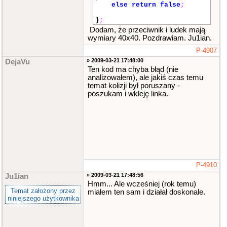
else
return
false
;
}
;
Dodam, że przeciwnik i ludek mają
wymiary 40x40. Pozdrawiam. Ju1ian.
P-4907
» 2009-03-21 17:48:00
DejaVu
Ten kod ma chyba błąd (nie
analizowałem), ale jakiś czas temu
temat kolizji był poruszany -
poszukam i wkleję linka.
P-4910
» 2009-03-21 17:48:56
Ju1ian
Hmm... Ale wcześniej (rok temu)
Temat założony przez
miałem ten sam i działał doskonale.
niniejszego użytkownika