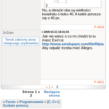
//[...]
}
No, a obrazki oba są wielkości
kwadratu o boku 40. A ludek porusza
się o 40 px.
P-4918
» 2009-03-21 18:41:04
Ju1ian
Jak nie wiesz o co mi chodzi to tu
Temat założony przez
masz Exe'ca:
niniejszego użytkownika
http://www.sendspace.com/file/fifpia
Aby odpalić trzeba mieć Allegro.
P-4921
« 1 »
2
Strona 1 z
Następna
2
strona
»
Forum
»
Programowanie
»
[C, C++]
Szukam pomocy