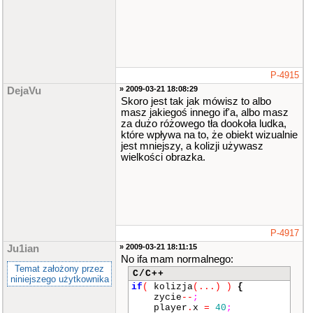
P-4915
» 2009-03-21 18:08:29
DejaVu
Skoro jest tak jak mówisz to albo
masz jakiegoś innego if'a, albo masz
za dużo różowego tła dookoła ludka,
które wpływa na to, że obiekt wizualnie
jest mniejszy, a kolizji używasz
wielkości obrazka.
P-4917
» 2009-03-21 18:11:15
Ju1ian
No ifa mam normalnego:
Temat założony przez
C/C++
niniejszego użytkownika
if
(
kolizja
(
...
)
)
{
zycie
--
;
player
.
x
=
40
;