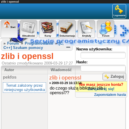
zlib i openssl
Logowanie
Start
Aktualności
Kursy
Dokumentacja
Artykuły
Forum
Panel użytkownika
»
Forum
»
Programowanie
»
[C,
C++] Szukam pomocy
Nazwa użytkownika:
zlib i openssl
Hasło:
Ostatnio zmodyfikowano 2009-03-29 17:27
Autor
Wiadomość
Zaloguj
zlib i openssl
pekfos
» 2009-03-29 16:13:14
Nie masz jeszcze konta?
Temat założony przez
do czego służą biblioteki zlib i
Zarejestruj się!
niniejszego użytkownika
openssl??
Zapomniałem hasła