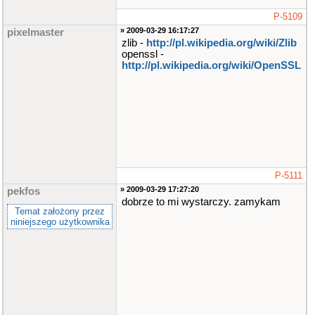
P-5109
» 2009-03-29 16:17:27
pixelmaster
zlib -
http://pl.wikipedia.org/wiki/Zlib
openssl -
http://pl.wikipedia.org/wiki/OpenSSL
P-5111
» 2009-03-29 17:27:20
pekfos
dobrze to mi wystarczy. zamykam
Temat założony przez
niniejszego użytkownika