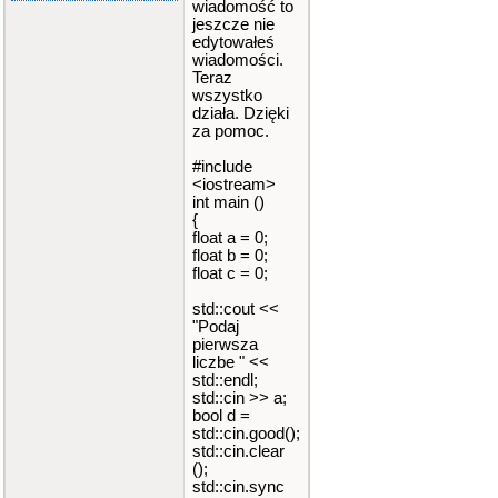
wiadomość to
jeszcze nie
edytowałeś
wiadomości.
Teraz
wszystko
działa. Dzięki
za pomoc.
#include
<iostream>
int main ()
{
float a = 0;
float b = 0;
float c = 0;
std::cout <<
"Podaj
pierwsza
liczbe " <<
std::endl;
std::cin >> a;
bool d =
std::cin.good();
std::cin.clear
();
std::cin.sync