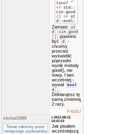
tano? "
<<
std
::
cin
.
good
()
<<
st
d
::
endl
;
Zamiast
st
d
::
cin
.
good
powinno
()
być
-
d
chcemy
przecież
wyświetlić
poprzedni
wynik metody
good(), nie
nowy. I tam
wcześniej -
wywal
bool
.
d
;
Deklarujesz tę
samą zmienną
2 razy.
P-62317
» 2012-08-12
michal1999
14:41:53
Jak pisałem
Temat założony przez
wcześniejszą
niniejszego użytkownika