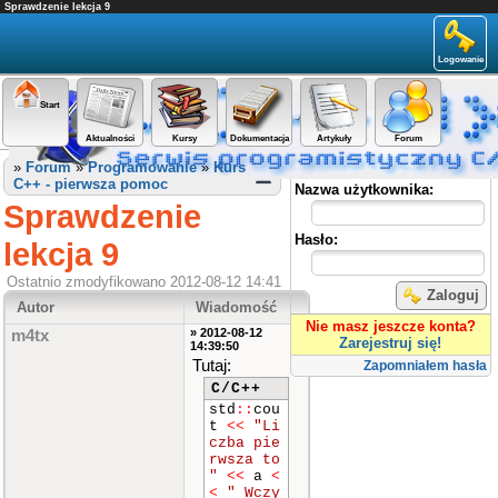
Sprawdzenie lekcja 9
Logowanie
Start
Aktualności
Kursy
Dokumentacja
Artykuły
Forum
Panel użytkownika
»
Forum
»
Programowanie
»
Kurs
C++ - pierwsza pomoc
Nazwa użytkownika:
Sprawdzenie
Hasło:
lekcja 9
Ostatnio zmodyfikowano 2012-08-12 14:41
Zaloguj
Autor
Wiadomość
Nie masz jeszcze konta?
» 2012-08-12
m4tx
Zarejestruj się!
14:39:50
Tutaj:
Zapomniałem hasła
C/C++
std
::
cou
t
<<
"Li
czba pie
rwsza to
"
<<
a
<
<
" Wczy