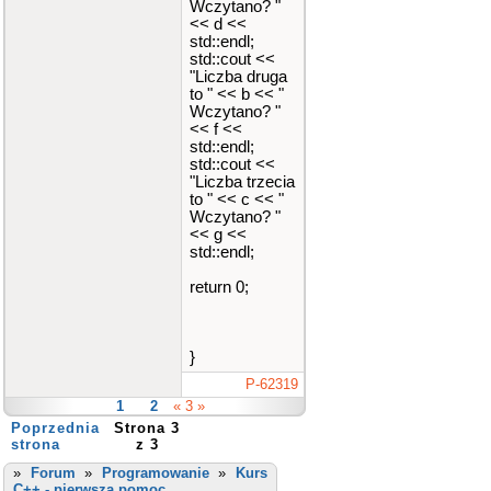
Wczytano? "
<< d <<
std::endl;
std::cout <<
"Liczba druga
to " << b << "
Wczytano? "
<< f <<
std::endl;
std::cout <<
"Liczba trzecia
to " << c << "
Wczytano? "
<< g <<
std::endl;
return 0;
}
P-62319
1
2
« 3 »
Poprzednia
Strona 3
strona
z 3
»
Forum
»
Programowanie
»
Kurs
C++ - pierwsza pomoc