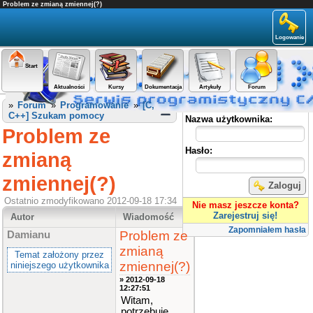
Problem ze zmianą zmiennej(?)
Logowanie
Start
Aktualności
Kursy
Dokumentacja
Artykuły
Forum
Panel użytkownika
»
Forum
»
Programowanie
»
[C,
C++] Szukam pomocy
Nazwa użytkownika:
Problem ze
Hasło:
zmianą
zmiennej(?)
Zaloguj
Ostatnio zmodyfikowano 2012-09-18 17:34
Nie masz jeszcze konta?
Zarejestruj się!
Autor
Wiadomość
Zapomniałem hasła
Problem ze
Damianu
zmianą
Temat założony przez
zmiennej(?)
niniejszego użytkownika
» 2012-09-18
12:27:51
Witam,
potrzebuje