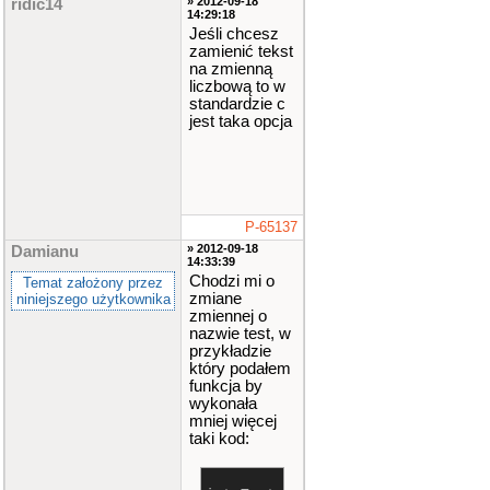
» 2012-09-18
ridic14
14:29:18
Jeśli chcesz
zamienić tekst
na zmienną
liczbową to w
standardzie c
jest taka opcja
P-65137
» 2012-09-18
Damianu
14:33:39
Chodzi mi o
Temat założony przez
zmiane
niniejszego użytkownika
zmiennej o
nazwie test, w
przykładzie
który podałem
funkcja by
wykonała
mniej więcej
taki kod: