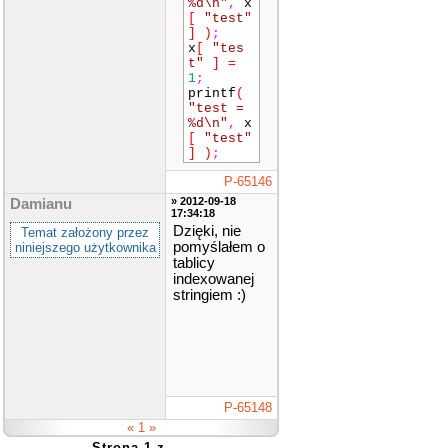
%d\n"
,
x
[
"test"
]
)
;
x
[
"tes
t"
]
=
1
;
printf
(
"test =
%d\n"
,
x
[
"test"
]
)
;
P-65146
» 2012-09-18
Damianu
17:34:18
Dzięki, nie
Temat założony przez
pomyślałem o
niniejszego użytkownika
tablicy
indexowanej
stringiem :)
P-65148
« 1 »
Strona 1 z