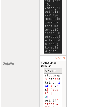
int Test
=0;
Zmien("T
est",1);
//W tym
momencie
zmienna
test ma
wynosić
jeden. P
otrzebuj
e tego d
o debug
konsoli
w grze.
P-65139
» 2012-09-18
DejaVu
15:43:14
C/C++
std
::
map
<
std
::
s
tring
,
i
nt
>
x
;
x
[
"tes
t"
]
=
0
;
printf
(
"test =