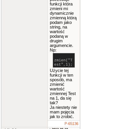
funkcji która
zmieni mi
dynamicznie
zmienną którą
podam jako
string, na
wartość
podaną w
drugim
argumencie.
Np:
zmien("T
est",1);
Użycie tej
funkcji w ten
sposób, ma
zmienić
wartość
zmiennej Test
na 1, da się
tak?
Ja niestety nie
mam pojęcia
jak to zrobić.
P-65136