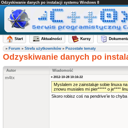
Odzyskiwanie danych po instalacji systemu Windows 8
Start
Aktualności
Kursy
Dokumenta
»
Forum
»
Strefa użytkowników
»
Pozostałe tematy
Odzyskiwanie danych po instal
Autor
Wiadomość
» 2012-10-28 10:16:22
m4tx
Myslalem ze zainstaluje sobie linuxa na
znowu musiales mi pier***** o je**** li
Skoro robisz coś na pendrive'ie to chyba 