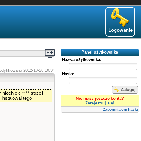
Logowanie
Panel użytkownika
Nazwa użytkownika:
odyfikowano 2012-10-28 10:34
Hasło:
Zaloguj
iech cie **** strzeli
 instalowal tego
Nie masz jeszcze konta?
Zarejestruj się!
Zapomniałem hasła