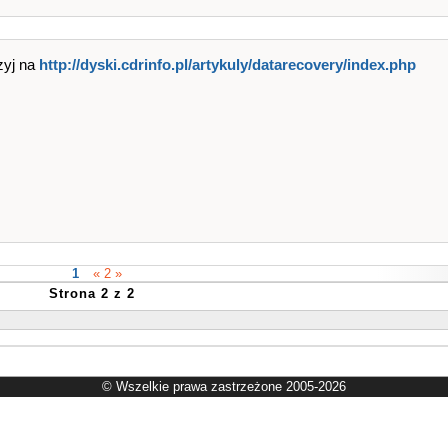
zyj na
http://dyski.cdrinfo.pl/artykuly/datarecovery/index.php
1
« 2 »
Strona 2 z 2
© Wszelkie prawa zastrzeżone 2005-2026