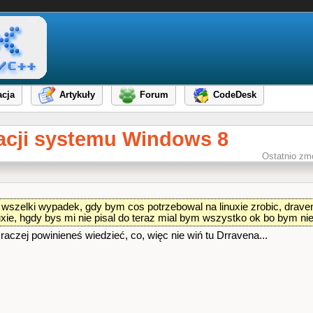
cja
Artykuły
Forum
CodeDesk
acji systemu Windows 8
Ostatnio zm
 wszelki wypadek, gdy bym cos potrzebowal na linuxie zrobic, draven n
nuxie, hgdy bys mi nie pisal do teraz mial bym wszystko ok bo bym nie
raczej powinieneś wiedzieć, co, więc nie wiń tu Drravena...