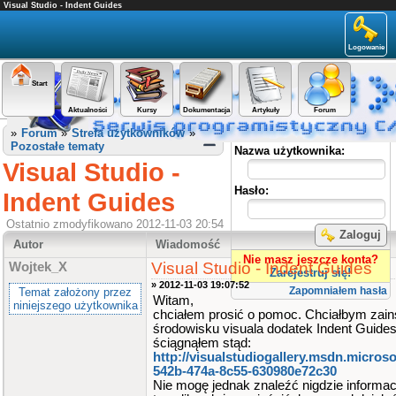
Visual Studio - Indent Guides
Logowanie
Start
Aktualności
Kursy
Dokumentacja
Artykuły
Forum
Panel użytkownika
»
Forum
»
Strefa użytkowników
»
Pozostałe tematy
Nazwa użytkownika:
Visual Studio -
Hasło:
Indent Guides
Ostatnio zmodyfikowano 2012-11-03 20:54
Zaloguj
Autor
Wiadomość
Nie masz jeszcze konta?
Visual Studio - Indent Guides
Wojtek_X
Zarejestruj się!
» 2012-11-03 19:07:52
Zapomniałem hasła
Temat założony przez
Witam,
niniejszego użytkownika
chciałem prosić o pomoc. Chciałbym zain
środowisku visuala dodatek Indent Guides
ściągnąłem stąd:
http://visualstudiogallery.msdn.micros
542b-474a-8c55-630980e72c30
Nie mogę jednak znaleźć nigdzie informacj