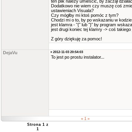
ten plik należy umieścić, by zaczął działa
Dodatkowo nie wiem czy muszę coś zmie
ustawieniach Visuala?
Czy mógłby mi ktoś pomóc z tym?
Chodzi mi o to, by po wskazaniu w kodzie
jest klamra - "{" lub "}" by program wskazał
jest drugi koniec tej klamry -> coś takieg
Z góry dziękuję za pomoc!
» 2012-11-03 20:54:03
DejaVu
To jest po prostu instalator...
« 1 »
Strona 1 z
1