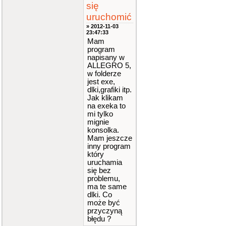
się
uruchomić
» 2012-11-03
23:47:33
Mam
program
napisany w
ALLEGRO 5,
w folderze
jest exe,
dlki,grafiki itp.
Jak klikam
na exeka to
mi tylko
mignie
konsolka.
Mam jeszcze
inny program
który
uruchamia
się bez
problemu,
ma te same
dlki. Co
może być
przyczyną
błędu ?