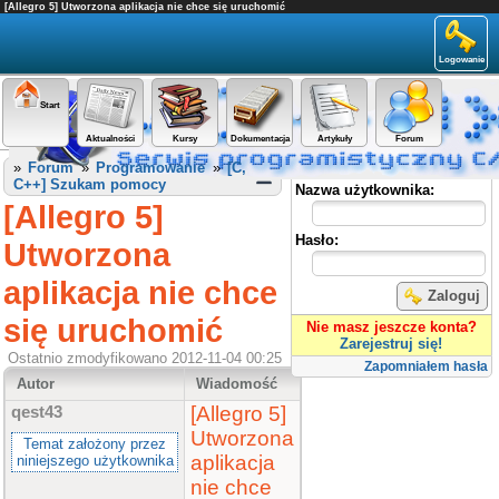
[Allegro 5] Utworzona aplikacja nie chce się uruchomić
Logowanie
Start
Aktualności
Kursy
Dokumentacja
Artykuły
Forum
Panel użytkownika
»
Forum
»
Programowanie
»
[C,
C++] Szukam pomocy
Nazwa użytkownika:
[Allegro 5]
Hasło:
Utworzona
aplikacja nie chce
Zaloguj
się uruchomić
Nie masz jeszcze konta?
Zarejestruj się!
Ostatnio zmodyfikowano 2012-11-04 00:25
Zapomniałem hasła
Autor
Wiadomość
[Allegro 5]
qest43
Utworzona
Temat założony przez
aplikacja
niniejszego użytkownika
nie chce