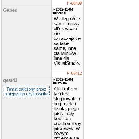
P-68409
» 2012-11-04
Gabes
00:20:31
W allegro5 te
same nazwy
dll'ek wcale
nie
oznaczają że
są takie
same, inne
dla MinGW i
inne dla
VisualStudio.
P-68412
» 2012-11-04
qest43
00:25:04
Ale zrobiłem
Temat założony przez
taki test,
niniejszego użytkownika
skopiowałem
do projektu
działającego
jakiś mały
kod i ten
uruchomił się
jako exek. W
nowym
projekcie się