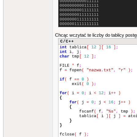
0000000000011111
0000000000111111
0000000001111111
0000000011111111
0000000111111111
0000001111111111
Chcąc wczytać te liczby do tablicy postę
C/C++
int
tablica
[
12
]
[
16
]
;
int
i
,
j
;
char
tmp
[
12
]
;
FILE
*
f
;
f
=
fopen
(
"nazwa.txt"
,
"r"
)
;
if
(
f
==
0
)
exit
(
0
)
;
for
(
i
=
0
;
i
<
12
;
i
++
)
{
for
(
j
=
0
;
j
<
16
;
j
++
)
{
fscanf
(
f
,
"%s"
,
tmp
)
;
tablica
[
i
]
[
j
]
=
ato
}
}
fclose
(
f
)
;