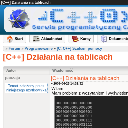
[C++] Działania na tablicach
Start
Aktualności
Kursy
Dokumenta
»
Forum
»
Programowanie
»
[C, C++] Szukam pomocy
[C++] Działania na tablicach
Autor
Wiadomość
[C++] Działania na tablicach
paczaja
» 2009-04-25 14:32:32
Temat założony przez
Witam!
niniejszego użytkownika
Mam problem z wczytaniem i wyświetlenie
0000000000000000
0000000000000000
0000000000000001
0000000000000011
0000000000000111
0000000000001111