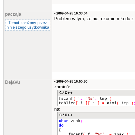
» 2009-04-25 16:33:04
paczaja
Problem w tym, że nie rozumiem kodu z t
Temat założony przez
niniejszego użytkownika
» 2009-04-25 16:50:50
DejaVu
zamień:
C/C++
fscanf
(
f
,
"%s"
,
tmp
)
;
tablica
[
i
]
[
j
]
=
atoi
(
tmp
)
na:
C/C++
char
znak
;
do
{
fscanf
(
f
,
"%c"
,
&
znak
)
;