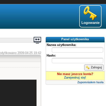
Logowanie
Panel użytkownika
Nazwa użytkownika:
odyfikowano 2009-04-25 19:42
Hasło:
Zaloguj
Nie masz jeszcze konta?
Zarejestruj się!
Zapomniałem hasła