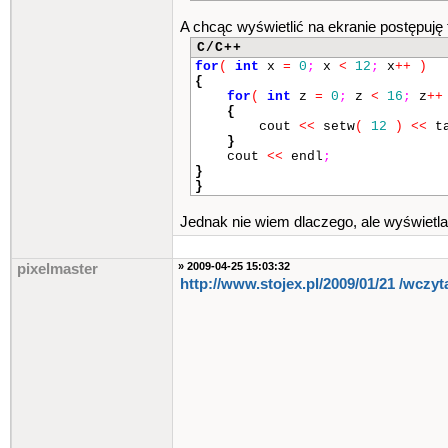
A chcąc wyświetlić na ekranie postępuję 
C/C++
for
(
int
x
=
0
;
x
<
12
;
x
++
)
{
for
(
int
z
=
0
;
z
<
16
;
z
++
{
cout
<<
setw
(
12
)
<<
t
}
cout
<<
endl
;
}
}
Jednak nie wiem dlaczego, ale wyświetla
» 2009-04-25 15:03:32
pixelmaster
http://www.stojex.pl/2009/01/21 /wczyta