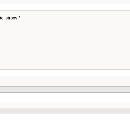
ej strony:/
;