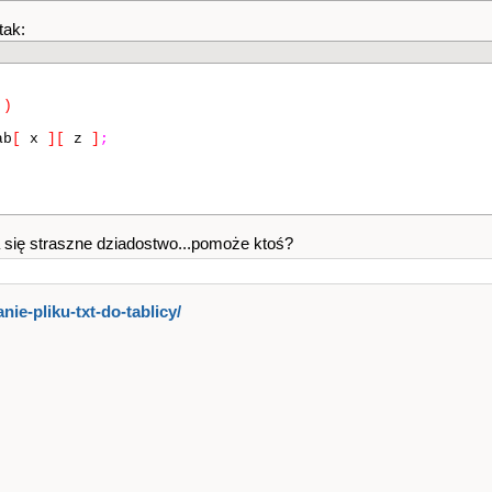
tak:
)
ab
[
x
]
[
z
]
;
 się straszne dziadostwo...pomoże ktoś?
nie-pliku-txt-do-tablicy/