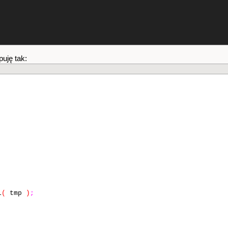
puję tak:
i
(
tmp
)
;