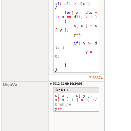
if
(
dlt
>
dls
)
{
for
(
x
=
dls
+
1
;
x
==
dlt
;
x
++
)
{
s
[
x
]
=
s
[
y
]
;
y
++
;
if
(
y
>=
d
ls
)
y
=
0
;
}
}
P-68874
» 2012-11-09 10:34:06
DejaVu
C/C++
s
[
x
]
=
s
[
y
]
;
s
[
x
+
1
]
=
0
;
//
brakuje
y
++
;