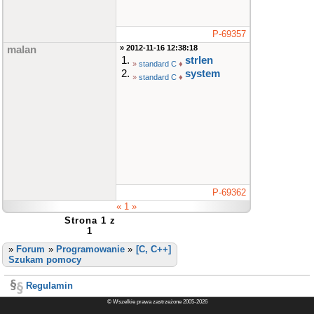
P-69357
» 2012-11-16 12:38:18
malan
1.
strlen
»
standard C
♦
2.
system
»
standard C
♦
P-69362
« 1 »
Strona 1 z
1
»
Forum
»
Programowanie
»
[C, C++]
Szukam pomocy
Regulamin
© Wszelkie prawa zastrzeżone 2005-2026