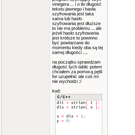
vinegera ... i o ile długość
tekstu jawnego i hasła
szyfrowania jest taka
sama lub hasło
szyfrowania jest dłuższe
to nie ma problemu ... ale
jeżeli hasło szyfrowania
jest krótsze to powinno
być powtarzane do
momentu kiedy oba są tej
samej długości ....
na początku sprawdzam
długość tych tablic potem
chciałem za pomocą pętli
for uzupełnić ale coś mi
nie wychodzi ;/
kod:
C/C++
dlt
=
strlen
(
t
)
;
dls
=
strlen
(
s
)
;
x
=
dls
+
1
;
y
=
0
;