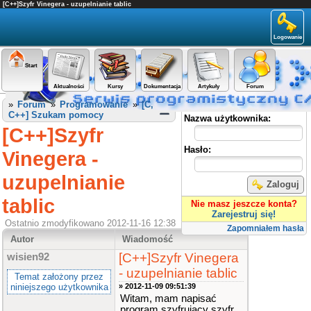
[C++]Szyfr Vinegera - uzupelnianie tablic
Logowanie
Start
Aktualności
Kursy
Dokumentacja
Artykuły
Forum
Panel użytkownika
»
Forum
»
Programowanie
»
[C,
C++] Szukam pomocy
Nazwa użytkownika:
[C++]Szyfr
Hasło:
Vinegera -
uzupelnianie
Zaloguj
tablic
Nie masz jeszcze konta?
Zarejestruj się!
Ostatnio zmodyfikowano 2012-11-16 12:38
Zapomniałem hasła
Autor
Wiadomość
[C++]Szyfr Vinegera
wisien92
- uzupelnianie tablic
Temat założony przez
niniejszego użytkownika
» 2012-11-09 09:51:39
Witam, mam napisać
program szyfrujący szyfr