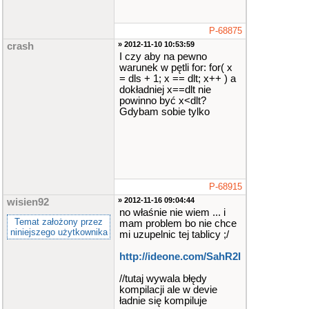
P-68875
» 2012-11-10 10:53:59
crash
I czy aby na pewno
warunek w pętli for: for( x
= dls + 1; x == dlt; x++ ) a
dokładniej x==dlt nie
powinno być x<dlt?
Gdybam sobie tylko
P-68915
» 2012-11-16 09:04:44
wisien92
no właśnie nie wiem ... i
Temat założony przez
mam problem bo nie chce
niniejszego użytkownika
mi uzupelnic tej tablicy ;/
http://ideone.com/SahR2I
//tutaj wywala błędy
kompilacji ale w devie
ładnie się kompiluje