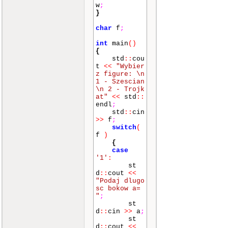
w
;
}
char
f
;
int
main
()
{
std
::
cou
t
<<
"Wybier
z figure: \n
1 - Szescian
\n 2 - Trojk
at"
<<
std
::
endl
;
std
::
cin
>>
f
;
switch
(
f
)
{
case
'1'
:
st
d
::
cout
<<
"Podaj dlugo
sc bokow a=
"
;
st
d
::
cin
>>
a
;
st
d
::
cout
<<