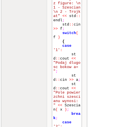
z figure: \n
1 - Szescian
\n 2 - Trojk
at"
<<
std
::
endl
;
std
::
cin
>>
f
;
switch
(
f
)
{
case
'1'
:
st
d
::
cout
<<
"Podaj dlugo
sc bokow a=
"
;
st
d
::
cin
>>
a
;
st
d
::
cout
<<
"Pole powier
zchni szesci
anu wynosi:
"
<<
Szescia
n
(
x
)
;
brea
k
;
case
'2'
: