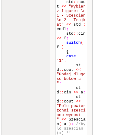
std
::
cou
t
<<
"Wybier
z figure: \n
1 - Szescian
\n 2 - Trojk
at"
<<
std
::
endl
;
std
::
cin
>>
f
;
switch
(
f
)
{
case
'1'
:
st
d
::
cout
<<
"Podaj dlugo
sc bokow a=
"
;
st
d
::
cin
>>
a
;
st
d
::
cout
<<
"Pole powier
zchni szesci
anu wynosi:
"
<<
Szescia
n
(
a
)
;
//by
lo szescian
(x) !!