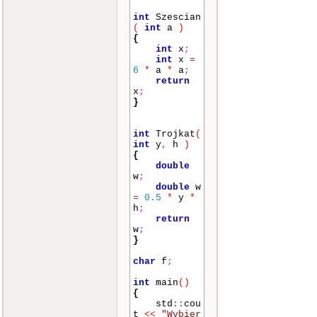
int
Szescian
(
int
a
)
{
int
x
;
int
x
=
6
*
a
*
a
;
return
x
;
}
int
Trojkat
(
int
y
,
h
)
{
double
w
;
double
w
=
0.5
*
y
*
h
;
return
w
;
}
char
f
;
int
main
()
{
std
::
cou
t
<<
"Wybier