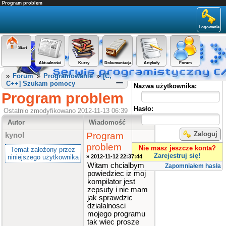
Program problem
Logowanie
Start
Aktualności
Kursy
Dokumentacja
Artykuły
Forum
Panel użytkownika
»
Forum
»
Programowanie
»
[C,
C++] Szukam pomocy
Nazwa użytkownika:
Program problem
Hasło:
Ostatnio zmodyfikowano 2012-11-13 06:39
Autor
Wiadomość
Zaloguj
Program
kynol
problem
Nie masz jeszcze konta?
Temat założony przez
Zarejestruj się!
niniejszego użytkownika
» 2012-11-12 22:37:44
Witam chcialbym
Zapomniałem hasła
powiedziec iz moj
kompilator jest
zepsuty i nie mam
jak sprawdzic
dzialalnosci
mojego programu
tak wiec prosze