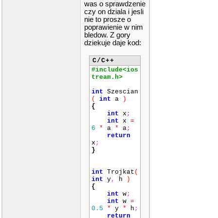
was o sprawdzenie
czy on dziala i jesli
nie to prosze o
poprawienie w nim
bledow. Z gory
dziekuje daje kod:
C/C++
#include<ios
tream.h>
int
Szescian
(
int
a
)
{
int
x
;
int
x
=
6
*
a
*
a
;
return
x
;
}
int
Trojkat
(
int
y
,
h
)
{
int
w
;
int
w
=
0.5
*
y
*
h
;
return