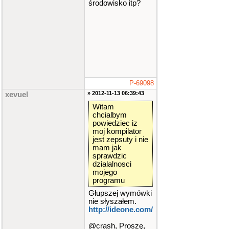
środowisko itp?
P-69098
» 2012-11-13 06:39:43
xevuel
Witam
chcialbym
powiedziec iz
moj kompilator
jest zepsuty i nie
mam jak
sprawdzic
dzialalnosci
mojego
programu
Głupszej wymówki
nie słyszałem.
http://ideone.com/
@crash, Proszę,