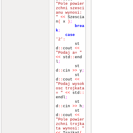
"Pole powier
zchni szesci
anu wynosi:
"
<<
Szescia
n
(
x
)
;
brea
k
;
case
'2'
:
st
d
::
cout
<<
"Podaj a= "
<<
std
::
end
l
;
st
d
::
cin
>>
y
;
st
d
::
cout
<<
"Podaj wysok
osc trojkata
= "
<<
std
::
endl
;
st
d
::
cin
>>
h
;
st
d
::
cout
<<
"Pole powier
zchni trojka
ta wynosi: "
<<
Trojkat
(