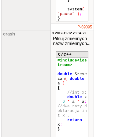
}
system
(
"pause"
)
;
}
P-69095
» 2012-11-12 23:34:22
crash
Pilnuj zmiennych
nazw zmiennych...
C/C++
#include<ios
tream>
double
Szesc
ian
(
double
a
)
{
//int x;
double
x
=
6
*
a
*
a
;
//dwa razy d
eklaracja in
t x..
return
x
;
}