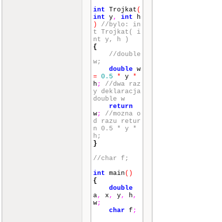
int
Trojkat
(
int
y
,
int
h
)
//bylo: in
t Trojkat( i
nt y, h )
{
//double
w;
double
w
=
0.5
*
y
*
h
;
//dwa raz
y deklaracja
double w
return
w
;
//mozna o
d razu retur
n 0.5 * y *
h;
}
//char f;
int
main
()
{
double
a
,
x
,
y
,
h
,
w
;
char
f
;