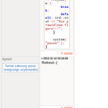
w
)
;
brea
k
;
defa
ult
:
std
::
co
ut
<<
"Nie p
rawidlowa fi
gura!!!"
;
}
system
(
"pause"
)
;
}
P-69090
» 2012-11-12 23:15:50
kynol
Refresh :(
Temat założony przez
niniejszego użytkownika