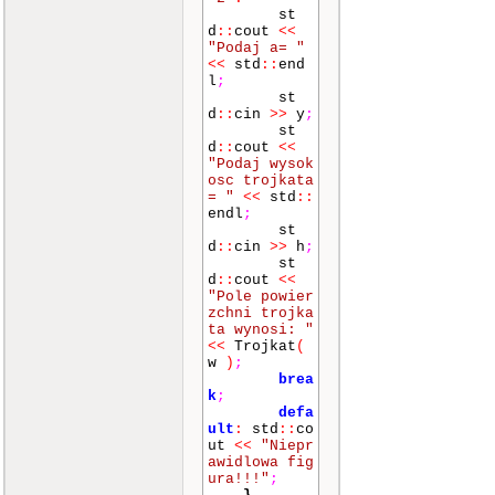
st
d
::
cout
<<
"Podaj a= "
<<
std
::
end
l
;
st
d
::
cin
>>
y
;
st
d
::
cout
<<
"Podaj wysok
osc trojkata
= "
<<
std
::
endl
;
st
d
::
cin
>>
h
;
st
d
::
cout
<<
"Pole powier
zchni trojka
ta wynosi: "
<<
Trojkat
(
w
)
;
brea
k
;
defa
ult
:
std
::
co
ut
<<
"Niepr
awidlowa fig
ura!!!"
;