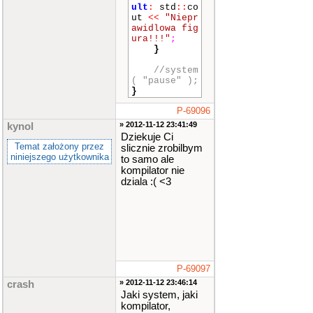
ult
:
std
::
co
ut
<<
"Niepr
awidlowa fig
ura!!!"
;
}
//system
( "pause" );
}
P-69096
» 2012-11-12 23:41:49
kynol
Dziekuje Ci
Temat założony przez
slicznie zrobilbym
niniejszego użytkownika
to samo ale
kompilator nie
dziala :( <3
P-69097
» 2012-11-12 23:46:14
crash
Jaki system, jaki
kompilator,