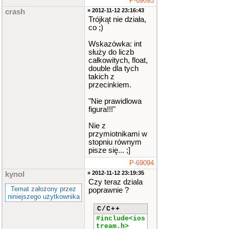
P-69093
» 2012-11-12 23:16:43
crash
Trójkąt nie działa,
co ;)
Wskazówka: int
służy do liczb
całkowitych, float,
double dla tych
takich z
przecinkiem.
"Nie prawidlowa
figura!!!"
Nie z
przymiotnikami w
stopniu równym
pisze się... ;]
P-69094
» 2012-11-12 23:19:35
kynol
Czy teraz dziala
Temat założony przez
poprawnie ?
niniejszego użytkownika
C/C++
#include<ios
tream.h>