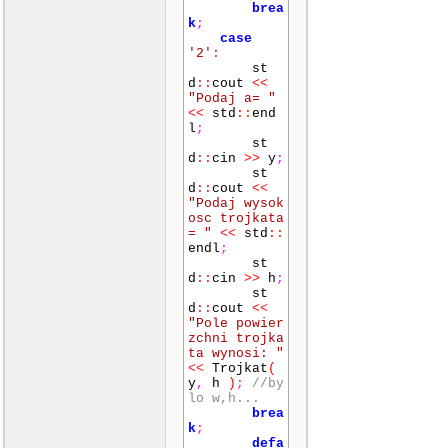
brea
k
;
case
'2'
:
st
d
::
cout
<<
"Podaj a= "
<<
std
::
end
l
;
st
d
::
cin
>>
y
;
st
d
::
cout
<<
"Podaj wysok
osc trojkata
= "
<<
std
::
endl
;
st
d
::
cin
>>
h
;
st
d
::
cout
<<
"Pole powier
zchni trojka
ta wynosi: "
<<
Trojkat
(
y
,
h
)
;
//by
lo w,h...
brea
k
;
defa