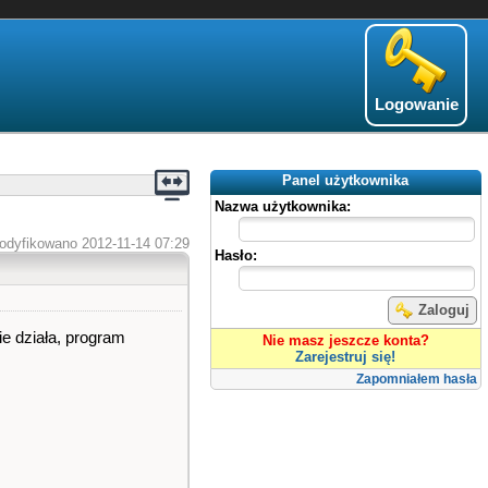
Logowanie
Panel użytkownika
Nazwa użytkownika:
odyfikowano 2012-11-14 07:29
Hasło:
Zaloguj
e działa, program
Nie masz jeszcze konta?
Zarejestruj się!
Zapomniałem hasła