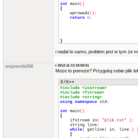
int
main
()
{
wprowadz
()
;
return
0
;
}
i nadal to samo, problem jest w tym że mu
» 2012-11-13 19:00:51
wojownik266
Moze to pomoże? Przygotuj sobie plik tek
C/C++
#include <iostream>
#include <fstream>
#include <string>
using
namespace
std
;
int
main
()
{
ifstream in
(
"plik.txt"
)
;
string line
;
while
(
getline
(
in
,
line
)
{