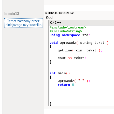
» 2012-11-13 18:21:52
lepcio13
Kod:
Temat założony przez
C/C++
niniejszego użytkownika
#include<iostream>
#include<string>
using
namespace
std
;
void
wprowadz
(
string tekst
)
{
getline
(
cin
,
tekst
)
;
cout
<<
tekst
;
}
int
main
()
{
wprowadz
(
" "
)
;
return
0
;
}