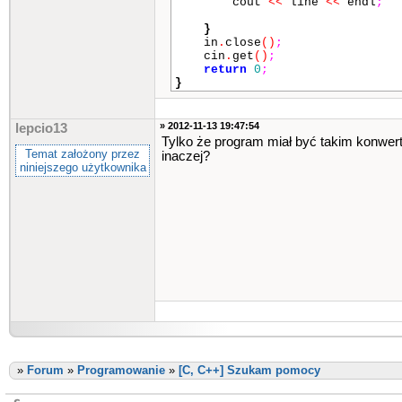
cout
<<
line
<<
endl
;
}
in
.
close
()
;
cin
.
get
()
;
return
0
;
}
» 2012-11-13 19:47:54
lepcio13
Tylko że program miał być takim konwert
Temat założony przez
inaczej?
niniejszego użytkownika
»
Forum
»
Programowanie
»
[C, C++] Szukam pomocy