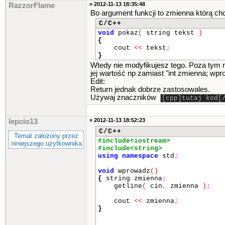
» 2012-11-13 18:35:48
RazzorFlame
Bo argument funkcji to zmienna którą c
C/C++
void
pokaz
(
string tekst
)
{
cout
<<
tekst
;
}
Wtedy nie modyfikujesz tego. Poza tym 
jej wartość np zamiast "int zmienna; w
Edit:
Return jednak dobrze zastosowales.
Używaj znaczników
[cpp]tutaj kod[
» 2012-11-13 18:52:23
lepcio13
C/C++
Temat założony przez
#include<iostream>
niniejszego użytkownika
#include<string>
using
namespace
std
;
void
wprowadz
()
{
string zmienna
;
getline
(
cin
,
zmienna
)
;
cout
<<
zmienna
;
}