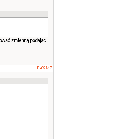
ikować zmienną podając
P-69147