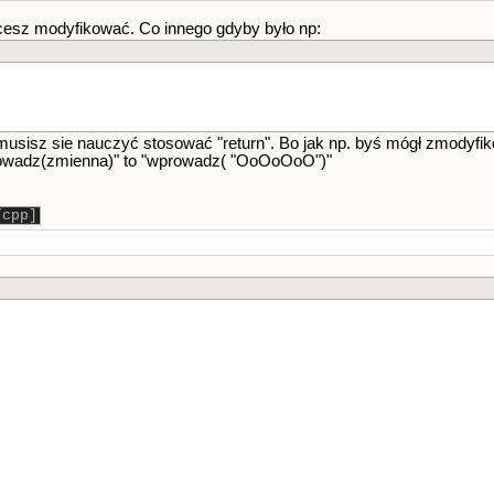
hcesz modyfikować. Co innego gdyby było np:
musisz sie nauczyć stosować "return". Bo jak np. byś mógł zmodyf
prowadz(zmienna)" to "wprowadz( "OoOoOoO")"
/cpp]