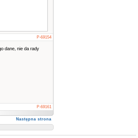
P-69154
o dane, nie da rady
P-69161
Następna strona