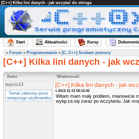
[C++] Kilka lini danych - jak wczytać do stringa
Start
Aktualności
Kursy
Dokumenta
»
Forum
»
Programowanie
»
[C, C++] Szukam pomocy
[C++] Kilka lini danych - jak wc
Autor
Wiadomość
[C++] Kilka lini danych - jak wc
lepcio13
» 2012-11-13 18:12:42
Temat założony przez
Witam mam mały problem, mianowicie mam
niniejszego użytkownika
wyłącza się zaraz po wczytaniu. Jak mo