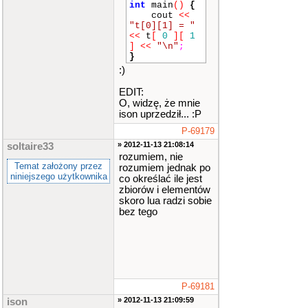
int
main
()
{
cout
<<
"t[0][1] = "
<<
t
[
0
]
[
1
]
<<
"\n"
;
}
:)
EDIT:
O, widzę, że mnie
ison uprzedził... :P
P-69179
» 2012-11-13 21:08:14
soltaire33
rozumiem, nie
Temat założony przez
rozumiem jednak po
niniejszego użytkownika
co określać ile jest
zbiorów i elementów
skoro lua radzi sobie
bez tego
P-69181
» 2012-11-13 21:09:59
ison