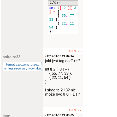
C/C++
int
t
[
2
]
[
3
]
=
{
{
55
,
77
,
33
}
,
{
22
,
11
,
54
}
}
;
P-69176
» 2012-11-13 21:04:14
soltaire33
jaki jest tag do C++?
Temat założony przez
niniejszego użytkownika
int t[ 2 ][ 3 ] = {
{ 55, 77, 33 },
{ 22, 11, 54 }
};
i skąd te 2 i 3? nie
może być t[ 0 ][ 1 ] ?
P-69177
» 2012-11-13 21:05:05
ison