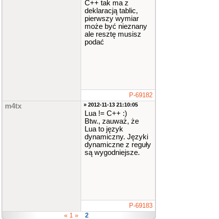
C++ tak ma z
deklaracją tablic,
pierwszy wymiar
może być nieznany
ale resztę musisz
podać
P-69182
» 2012-11-13 21:10:05
m4tx
Lua != C++ :)
Btw., zauważ, że
Lua to język
dynamiczny. Języki
dynamiczne z reguły
są wygodniejsze.
P-69183
« 1 »
2