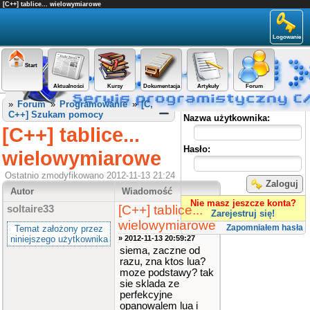
[C++] tablice... wielowymiarowe
Logowanie
Start
Aktualności
Kursy
Dokumentacja
Artykuły
Forum
Panel użytkownika
»
Forum
»
Programowanie
»
[C,
C++] Szukam pomocy
Nazwa użytkownika:
[C++] tablice...
Hasło:
wielowymiarowe
Ostatnio zmodyfikowano 2012-11-13 21:24
Zaloguj
Autor
Wiadomość
Nie masz jeszcze konta?
[C++] tablice...
soltaire33
Zarejestruj się!
wielowymiarowe
Zapomniałem hasła
Temat założony przez
niniejszego użytkownika
» 2012-11-13 20:59:27
siema, zaczne od
razu, zna ktos lua?
moze podstawy? tak
sie sklada ze
perfekcyjne
opanowalem lua i