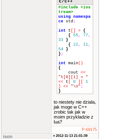
C/C++
#include <ios
tream>
using
namespa
ce
std
;
int
t
[]
=
{
{
55
,
77
,
33
}
{
22
,
11
,
54
}
}
;
int
main
()
{
cout
<<
"t[0][1] = "
<<
t
[
0
]
[
1
]
<<
"\n"
;
}
to niestety nie dziala,
jak moge w C++
zrobic tak jak w
moim przykladzie z
lua?
P-69175
» 2012-11-13 21:01:39
ison