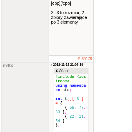
[cpp][/cpp]
2 i 3 to rozmiar, 2
zbiory zawierające
po 3 elementy
P-69178
» 2012-11-13 21:06:19
m4tx
C/C++
#include <ios
tream>
using
namespa
ce
std
;
int
t
[]
[
3
]
=
{
{
55
,
77
,
33
}
,
{
22
,
11
,
54
}
}
;