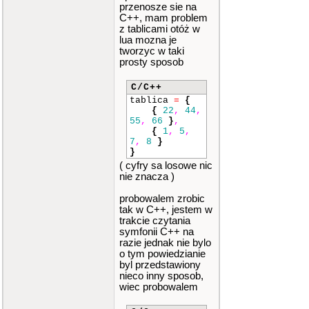
przenosze sie na
C++, mam problem
z tablicami otóż w
lua mozna je
tworzyc w taki
prosty sposob
C/C++
tablica
=
{
{
22
,
44
,
55
,
66
}
,
{
1
,
5
,
7
,
8
}
}
( cyfry sa losowe nic
nie znacza )
probowalem zrobic
tak w C++, jestem w
trakcie czytania
symfonii C++ na
razie jednak nie bylo
o tym powiedzianie
byl przedstawiony
nieco inny sposob,
wiec probowalem