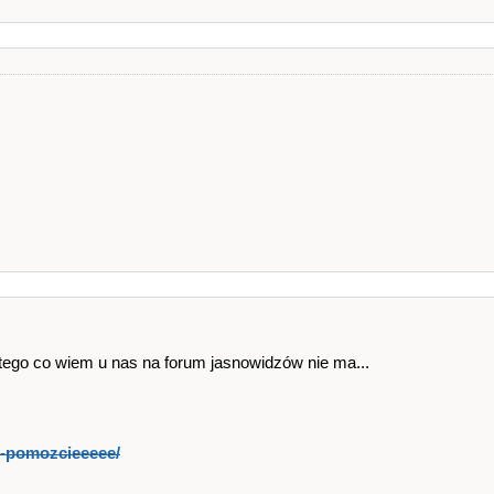
Z tego co wiem u nas na forum jasnowidzów nie ma...
ss-pomozcieeeee/