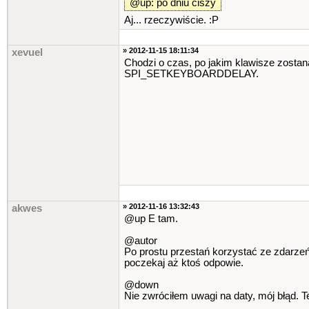
@up: po dniu ciszy
Aj... rzeczywiście. :P
» 2012-11-15 18:11:34
xevuel
Chodzi o czas, po jakim klawisze zostan
SPI_SETKEYBOARDDELAY.
» 2012-11-16 13:32:43
akwes
@up E tam.
@autor
Po prostu przestań korzystać ze zdarzeń
poczekaj aż ktoś odpowie.
@down
Nie zwróciłem uwagi na daty, mój błąd. T