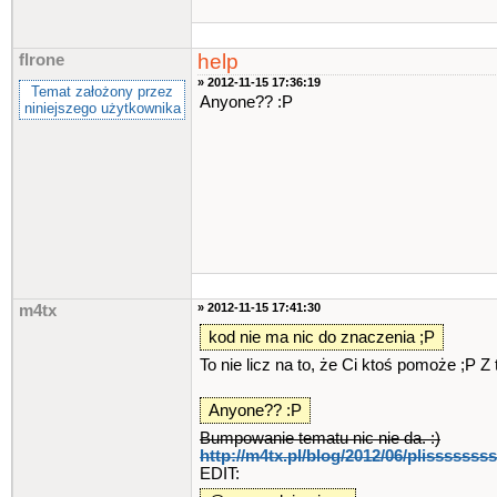
help
flrone
» 2012-11-15 17:36:19
Temat założony przez
Anyone?? :P
niniejszego użytkownika
» 2012-11-15 17:41:30
m4tx
kod nie ma nic do znaczenia ;P
To nie licz na to, że Ci ktoś pomoże ;P 
Anyone?? :P
Bumpowanie tematu nic nie da. :)
http://m4tx.pl/blog/2012/06/plissssss
EDIT: