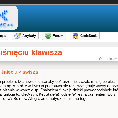
cja
Artykuły
Forum
CodeDesk
iśnięciu klawisza
Ostatnio zm
iśnięciu klawisza
m problem. Mianowicie chcę aby coś przemieszczało mi się po ekran
am np. strzałkę w lewo to przesuwa się raz i występuje wtedy dobrz
 pisania w wordzie itp. Znalazłem funkcje dzięki prawdopodobnie kt
wa funkcja to: GetAsyncKeyState(a), gdzie "a" jest argumentem wciśn
nienia? Bo np w Allegro automatycznie nie ma tego