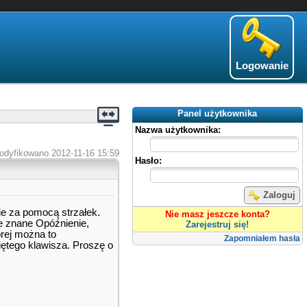
Logowanie
Panel użytkownika
Nazwa użytkownika:
odyfikowano 2012-11-16 15:59
Hasło:
Zaloguj
ie za pomocą strzałek.
Nie masz jeszcze konta?
e znane Opóźnienie,
Zarejestruj się!
órej można to
Zapomniałem hasła
iętego klawisza. Proszę o