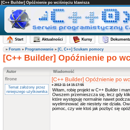
[C++ Builder] Opóźnienie po wciśnięciu klawisza
Start
Aktualności
Kursy
Dokumenta
»
Forum
»
Programowanie
»
[C, C++] Szukam pomocy
[C++ Builder] Opóźnienie po wc
Autor
Wiadomość
[C++ Builder] Opóźnienie po wc
flrone
» 2012-11-14 15:17:55
Temat założony przez
Witam, robię projekt w C++ Builder i ma
niniejszego użytkownika
Owszem przemieszcza się, lecz gdy klik
które występuję normalnie nawet podczas
wyeliminować ale niestety nie działa. O
pomoc, czy wie ktoś jak pozbyć się opóź