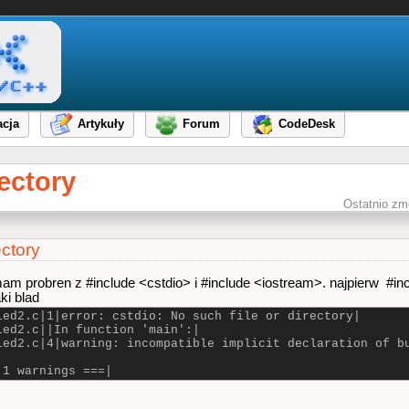
cja
Artykuły
Forum
CodeDesk
rectory
Ostatnio zm
ectory
 probren z #include <cstdio> i #include <iostream>. najpierw #incl
ki blad
led2.c|1|error: cstdio: No such file or directory|
led2.c||In function 'main':|
led2.c|4|warning: incompatible implicit declaration of b
 1 warnings ===|