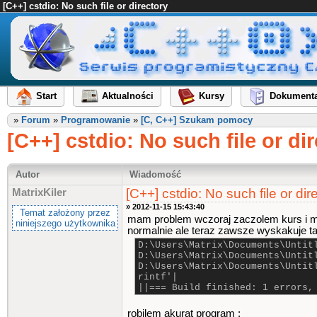
[C++] cstdio: No such file or directory
Start
Aktualności
Kursy
Dokumenta
»
Forum
»
Programowanie
»
[C, C++] Szukam pomocy
[C++] cstdio: No such file or di
Autor
Wiadomość
[C++] cstdio: No such file or dir
MatrixKiler
» 2012-11-15 15:43:40
Temat założony przez
mam problem wczoraj zaczolem kurs i mam
niniejszego użytkownika
normalnie ale teraz zawsze wyskakuje ta
D:\Users\Matrix\Documents\Untit
D:\Users\Matrix\Documents\Untit
D:\Users\Matrix\Documents\Untit
rintf'|
||=== Build finished: 1 errors,
robilem akurat program :