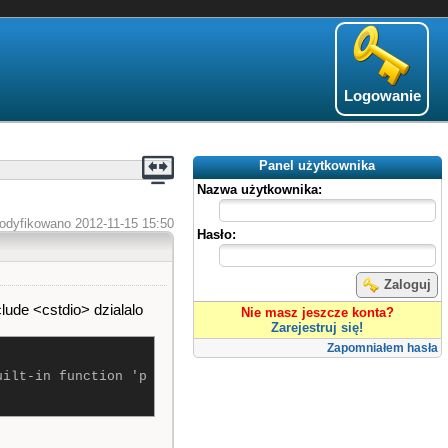
Logowanie
Panel użytkownika
Nazwa użytkownika:
odyfikowano 2012-11-15 15:50
Hasło:
Zaloguj
ude <cstdio> dzialalo
Nie masz jeszcze konta?
Zarejestruj się!
Zapomniałem hasła
uilt-in function 'p