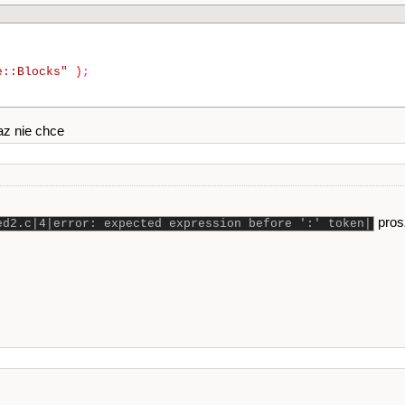
e::Blocks"
)
;
raz nie chce
pro
ed2.c|4|error: expected expression before ':' token|