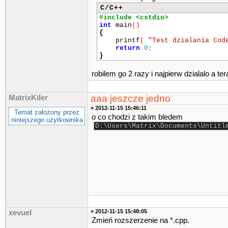
C/C++
#include <cstdio>
int
main
()
{
printf
(
"Test dzialania Cod
return
0
;
}
robilem go 2 razy i najpierw dzialalo a te
aaa jeszcze jedno
MatrixKiler
» 2012-11-15 15:46:11
Temat założony przez
o co chodzi z takim bledem
niniejszego użytkownika
D:\Users\Matrix\Documents\Untitl
» 2012-11-15 15:48:05
xevuel
Zmień rozszerzenie na *.cpp.