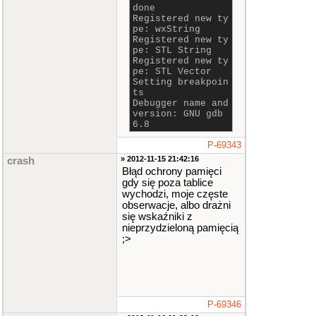
done
Registered new ty
pe: wxString
Registered new ty
pe: STL String
Registered new ty
pe: STL Vector
Setting breakpoin
ts
Debugger name and
version: GNU gdb
6.8
P-69343
» 2012-11-15 21:42:16
crash
Błąd ochrony pamięci
gdy się poza tablice
wychodzi, moje częste
obserwacje, albo drażni
się wskaźniki z
nieprzydzieloną pamięcią
;>
P-69346