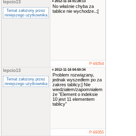
» 2012-11-16 01:28:13
lepcio13
No właśnie chyba za
Temat założony przez
tablice nie wychodze..;[
niniejszego użytkownika
P-69354
» 2012-11-16 04:50:34
lepcio13
Problem rozwiązany,
Temat założony przez
jednak wyszedłem po za
niniejszego użytkownika
zakres tablicy;] Nie
wiedziałem/zapomniałem
że "Element o indeksie
10 jest 11 elementem
tablicy"
P-69355