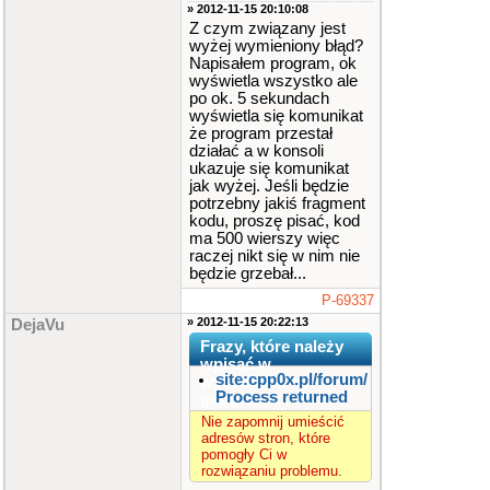
» 2012-11-15 20:10:08
Z czym związany jest
wyżej wymieniony błąd?
Napisałem program, ok
wyświetla wszystko ale
po ok. 5 sekundach
wyświetla się komunikat
że program przestał
działać a w konsoli
ukazuje się komunikat
jak wyżej. Jeśli będzie
potrzebny jakiś fragment
kodu, proszę pisać, kod
ma 500 wierszy więc
raczej nikt się w nim nie
będzie grzebał...
P-69337
» 2012-11-15 20:22:13
DejaVu
Frazy, które należy
wpisać w
site:cpp0x.pl/forum/
wyszukiwarkę
Process returned
google:
Nie zapomnij umieścić
adresów stron, które
pomogły Ci w
rozwiązaniu problemu.