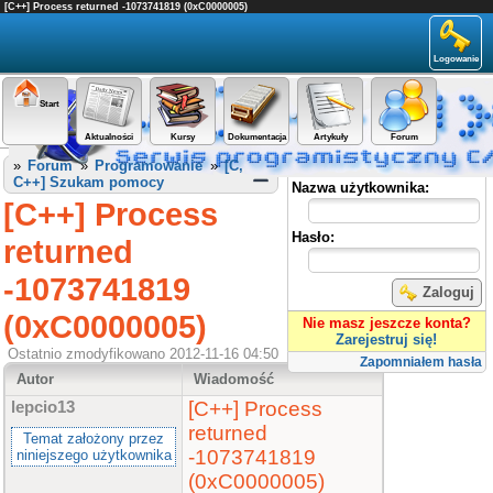
[C++] Process returned -1073741819 (0xC0000005)
Logowanie
Start
Aktualności
Kursy
Dokumentacja
Artykuły
Forum
Panel użytkownika
»
Forum
»
Programowanie
»
[C,
C++] Szukam pomocy
Nazwa użytkownika:
[C++] Process
Hasło:
returned
-1073741819
Zaloguj
(0xC0000005)
Nie masz jeszcze konta?
Zarejestruj się!
Ostatnio zmodyfikowano 2012-11-16 04:50
Zapomniałem hasła
Autor
Wiadomość
[C++] Process
lepcio13
returned
Temat założony przez
-1073741819
niniejszego użytkownika
(0xC0000005)