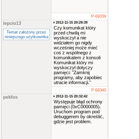
P-69339
» 2012-11-15 20:29:39
lepcio13
Czy komunikat który
Temat założony przez
przed chwilą mi
niniejszego użytkownika
wyskoczył a nie
widziałem go nigdy
wcześniej może mieć
coś z wspólnego z
komunikatem z konsoli
Komunikat który mi
wyskoczył dotyczy
pamięci: "Zamknij
programy, aby zapobiec
utracie informacji."
P-69340
» 2012-11-15 20:32:42
pekfos
Występuje błąd ochrony
pamięci (0xC0000005).
Uruchom program pod
debuggerem by określić,
gdzie jest problem.