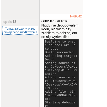
P-69342
» 2012-11-15 20:47:12
lepcio13
Nigdy nie debugowałem
Temat założony przez
kodu, nie wiem czy
niniejszego użytkownika
zrobiłem to dobrze, oto
co się wyświetliło:
Building to ensur
e sources are up-
to-date
Build succeeded
Selecting target:
Debug
Adding source di
r: C:\Users\PaweL
\Desktop\C++\KONW
ERTER\
Adding source di
r: C:\Users\PaweL
\Desktop\C++\KONW
ERTER\\
Adding file: bin
\Debug\KONWERTER.
exe
Starting debugge
r: