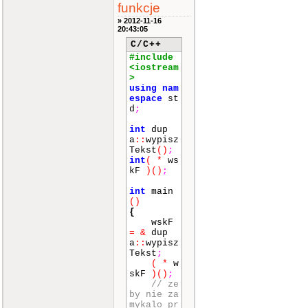
funkcje
» 2012-11-16
20:43:05
C/C++
#include
<iostream
>
using
nam
espace
st
d
;
int
dup
a
::
wypisz
Tekst
()
;
int
(
*
ws
kF
)
()
;
int
main
()
{
wskF
=
&
dup
a
::
wypisz
Tekst
;
(
*
w
skF
)
()
;
// ze
by nie za
mykalo pr