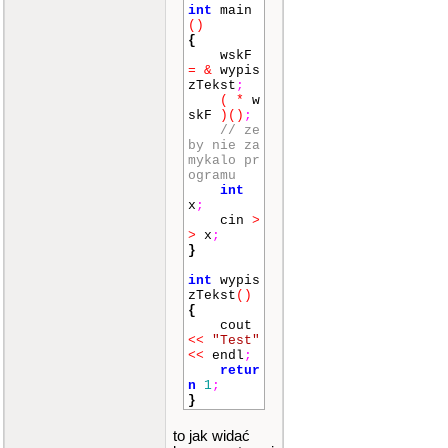
int
main
()
{
wskF
=
&
wypis
zTekst
;
(
*
w
skF
)
()
;
// ze
by nie za
mykalo pr
ogramu
int
x
;
cin
>
>
x
;
}
int
wypis
zTekst
()
{
cout
<<
"Test"
<<
endl
;
retur
n
1
;
}
to jak widać