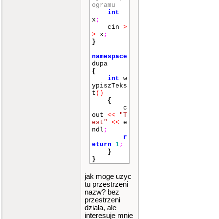
ogramu
int
x
;
cin
>
>
x
;
}
namespace
dupa
{
int
w
ypiszTeks
t
()
{
c
out
<<
"T
est"
<<
e
ndl
;
r
eturn
1
;
}
}
jak moge uzyc
tu przestrzeni
nazw? bez
przestrzeni
działa, ale
interesuje mnie