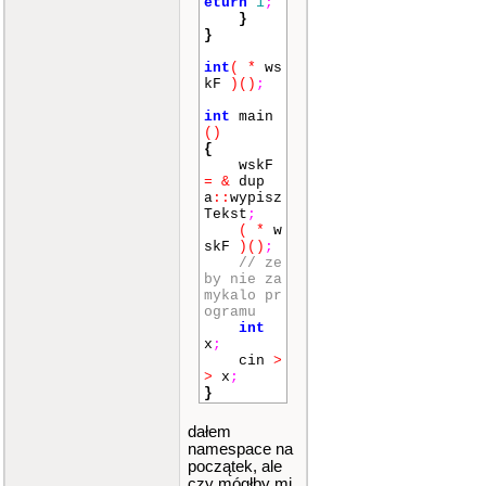
eturn
1
;
}
}
int
(
*
ws
kF
)
()
;
int
main
()
{
wskF
=
&
dup
a
::
wypisz
Tekst
;
(
*
w
skF
)
()
;
// ze
by nie za
mykalo pr
ogramu
int
x
;
cin
>
>
x
;
}
dałem
namespace na
początek, ale
czy mógłby mi