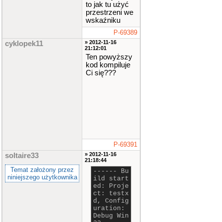
to jak tu użyć
przestrzeni we
wskaźniku
P-69389
» 2012-11-16
cyklopek11
21:12:01
Ten powyższy
kod kompiluje
Ci się???
P-69391
» 2012-11-16
soltaire33
21:18:44
Temat założony przez
------ Bu
niniejszego użytkownika
ild start
ed: Proje
ct: testx
d, Config
uration:
Debug Win