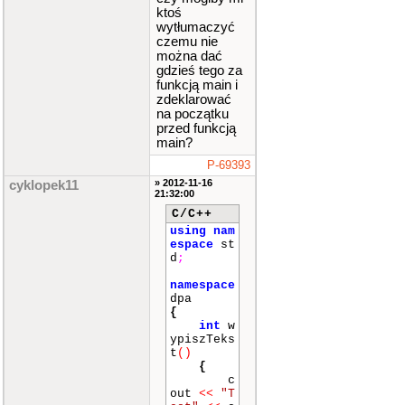
ktoś
wytłumaczyć
czemu nie
można dać
gdzieś tego za
funkcją main i
zdeklarować
na początku
przed funkcją
main?
P-69393
» 2012-11-16
cyklopek11
21:32:00
C/C++
using
nam
espace
st
d
;
namespace
dpa
{
int
w
ypiszTeks
t
()
{
c
out
<<
"T