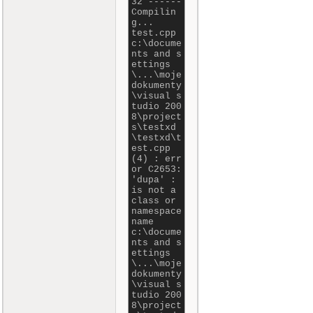
32 ------
Compilin
g...
test.cpp
c:\docume
nts and s
ettings
\...\moje
dokumenty
\visual s
tudio 200
8\project
s\testxd
\testxd\t
est.cpp
(4) : err
or C2653:
'dupa' :
is not a
class or
namespace
name
c:\docume
nts and s
ettings
\...\moje
dokumenty
\visual s
tudio 200
8\project