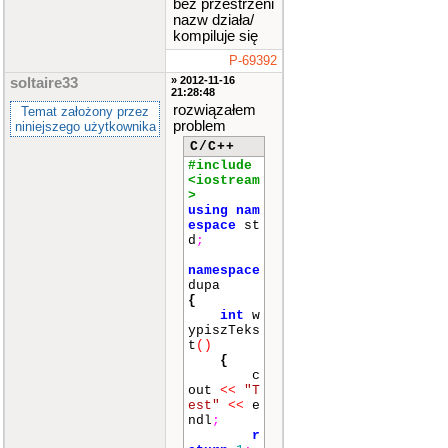
bez przestrzeni
nazw działa/
kompiluje się
P-69392
» 2012-11-16
soltaire33
21:28:48
rozwiązałem
Temat założony przez
problem
niniejszego użytkownika
C/C++
#include
<iostream
>
using
nam
espace
st
d
;
namespace
dupa
{
int
w
ypiszTeks
t
()
{
c
out
<<
"T
est"
<<
e
ndl
;
r