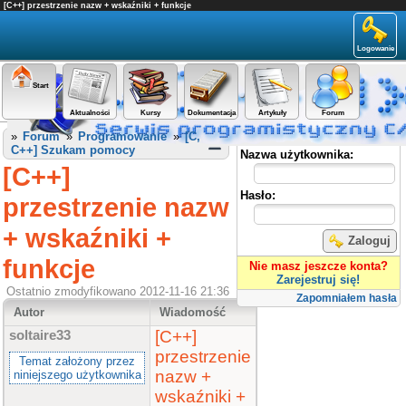
[C++] przestrzenie nazw + wskaźniki + funkcje
Logowanie
Start
Aktualności
Kursy
Dokumentacja
Artykuły
Forum
Panel użytkownika
»
Forum
»
Programowanie
»
[C,
C++] Szukam pomocy
Nazwa użytkownika:
[C++]
Hasło:
przestrzenie nazw
+ wskaźniki +
Zaloguj
funkcje
Nie masz jeszcze konta?
Zarejestruj się!
Ostatnio zmodyfikowano 2012-11-16 21:36
Zapomniałem hasła
Autor
Wiadomość
[C++]
soltaire33
przestrzenie
Temat założony przez
nazw +
niniejszego użytkownika
wskaźniki +