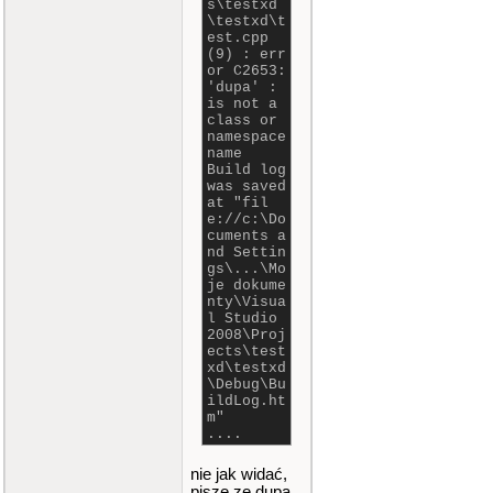
s\testxd
\testxd\t
est.cpp
(9) : err
or C2653:
'dupa' :
is not a
class or
namespace
name
Build log
was saved
at "fil
e://c:\Do
cuments a
nd Settin
gs\...\Mo
je dokume
nty\Visua
l Studio
2008\Proj
ects\test
xd\testxd
\Debug\Bu
ildLog.ht
m"
....
nie jak widać,
pisze ze dupa