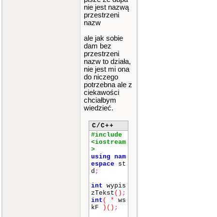
nie jest nazwą
przestrzeni
nazw
ale jak sobie
dam bez
przestrzeni
nazw to działa,
nie jest mi ona
do niczego
potrzebna ale z
ciekawości
chciałbym
wiedzieć.
C/C++
#include
<iostream
>
using
nam
espace
st
d
;
int
wypis
zTekst
()
;
int
(
*
ws
kF
)
()
;