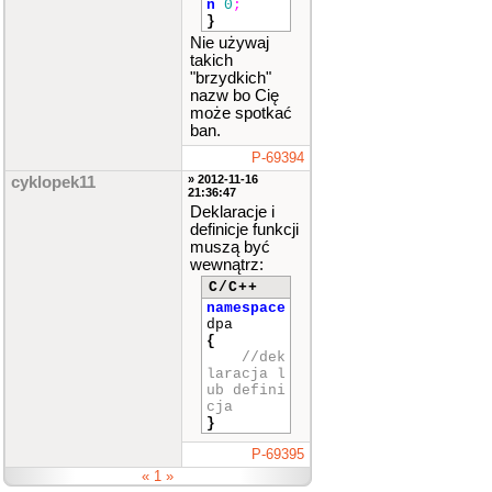
n
0
;
}
Nie używaj
takich
"brzydkich"
nazw bo Cię
może spotkać
ban.
P-69394
» 2012-11-16
cyklopek11
21:36:47
Deklaracje i
definicje funkcji
muszą być
wewnątrz:
C/C++
namespace
dpa
{
//dek
laracja l
ub defini
cja
}
P-69395
« 1 »