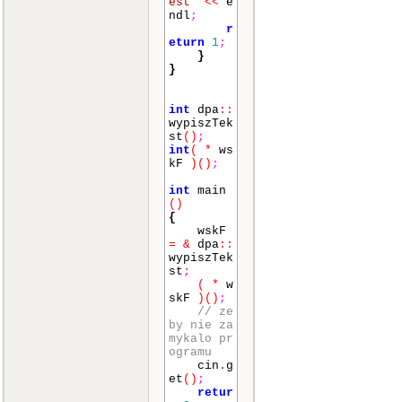
est"
<<
e
ndl
;
r
eturn
1
;
}
}
int
dpa
::
wypiszTek
st
()
;
int
(
*
ws
kF
)
()
;
int
main
()
{
wskF
=
&
dpa
::
wypiszTek
st
;
(
*
w
skF
)
()
;
// ze
by nie za
mykalo pr
ogramu
cin
.
g
et
()
;
retur