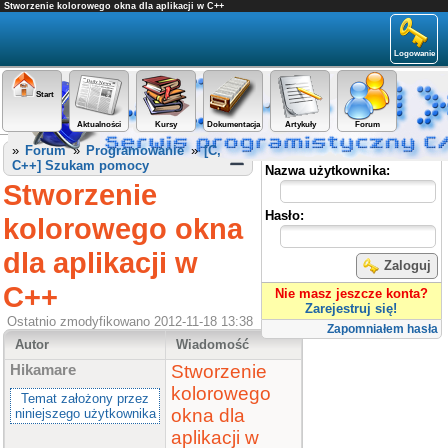
Stworzenie kolorowego okna dla aplikacji w C++
Logowanie
Start
Aktualności
Kursy
Dokumentacja
Artykuły
Forum
Panel użytkownika
»
Forum
»
Programowanie
»
[C,
C++] Szukam pomocy
Nazwa użytkownika:
Stworzenie
Hasło:
kolorowego okna
dla aplikacji w
Zaloguj
C++
Nie masz jeszcze konta?
Zarejestruj się!
Ostatnio zmodyfikowano 2012-11-18 13:38
Zapomniałem hasła
Autor
Wiadomość
Stworzenie
Hikamare
kolorowego
Temat założony przez
okna dla
niniejszego użytkownika
aplikacji w