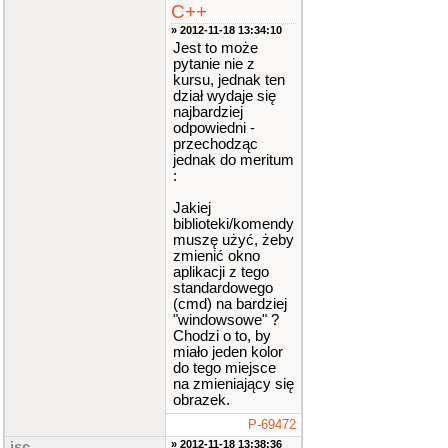
C++
» 2012-11-18 13:34:10
Jest to może
pytanie nie z
kursu, jednak ten
dział wydaje się
najbardziej
odpowiedni -
przechodząc
jednak do meritum
:
Jakiej
biblioteki/komendy
muszę użyć, żeby
zmienić okno
aplikacji z tego
standardowego
(cmd) na bardziej
"windowsowe" ?
Chodzi o to, by
miało jeden kolor
do tego miejsce
na zmieniający się
obrazek.
P-69472
» 2012-11-18 13:38:36
jsc