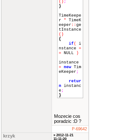
()
;
}
TimeKeepe
r
*
TimeK
eeper
::
ge
tInstance
()
{
if
(
i
nstance
=
=
NULL
)
instance
=
new
Tim
eKeeper
;
retur
n
instanc
e
;
}
Mozecie cos
poradzic :D ?
P-69642
» 2012-11-21
krzyk
11:11:20