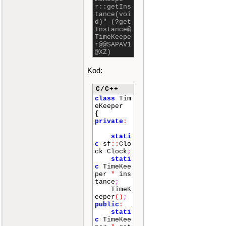
r::getIns
tance(voi
d)" (?get
Instance@
TimeKeepe
r@@SAPAV1
@XZ)
Kod:
C/C++
class
Tim
eKeeper
{
private
:
stati
c
sf
::
Clo
ck Clock
;
stati
c
TimeKee
per
*
ins
tance
;
TimeK
eeper
()
;
public
:
stati
c
TimeKee