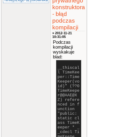
prywatnego
konstruktora
- błąd
podczas
kompilacji
» 2012-11-21
10:31:05
Podczas
kompilacji
wyskakuje
blad:
__thiscal
l TimeKee
per::Time
Keeper(vo
id)" (??0
TimeKeepe
r@@AAE@X
Z) refere
nced in f
unction
"public:
static cl
ass TimeK
eeper * _
_cdecl Ti
meKeepe