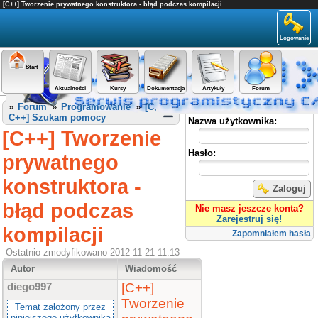
[C++] Tworzenie prywatnego konstruktora - błąd podczas kompilacji
Logowanie
Start
Aktualności
Kursy
Dokumentacja
Artykuły
Forum
Panel użytkownika
»
Forum
»
Programowanie
»
[C,
C++] Szukam pomocy
Nazwa użytkownika:
[C++] Tworzenie
Hasło:
prywatnego
konstruktora -
Zaloguj
błąd podczas
Nie masz jeszcze konta?
Zarejestruj się!
kompilacji
Zapomniałem hasła
Ostatnio zmodyfikowano 2012-11-21 11:13
Autor
Wiadomość
[C++]
diego997
Tworzenie
Temat założony przez
niniejszego użytkownika