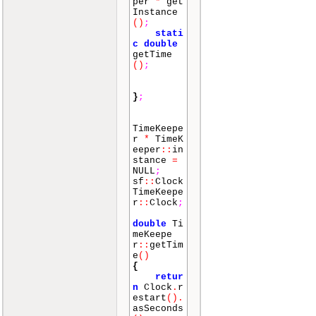
per
*
get
Instance
()
;
stati
c
double
getTime
()
;
}
;
TimeKeepe
r
*
TimeK
eeper
::
in
stance
=
NULL
;
sf
::
Clock
TimeKeepe
r
::
Clock
;
double
Ti
meKeepe
r
::
getTim
e
()
{
retur
n
Clock
.
r
estart
()
.
asSeconds