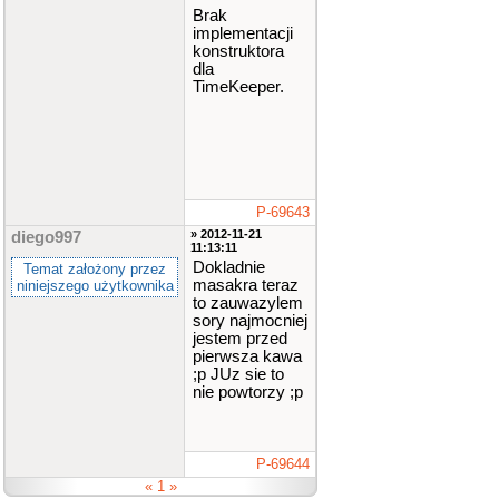
Brak
implementacji
konstruktora
dla
TimeKeeper.
P-69643
» 2012-11-21
diego997
11:13:11
Dokladnie
Temat założony przez
masakra teraz
niniejszego użytkownika
to zauwazylem
sory najmocniej
jestem przed
pierwsza kawa
;p JUz sie to
nie powtorzy ;p
P-69644
« 1 »