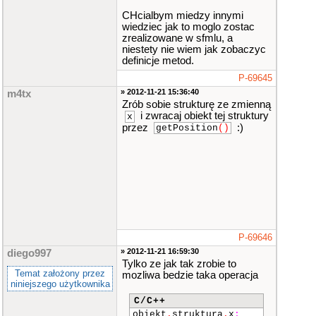
CHcialbym miedzy innymi
wiedziec jak to moglo zostac
zrealizowane w sfmlu, a
niestety nie wiem jak zobaczyc
definicje metod.
P-69645
» 2012-11-21 15:36:40
m4tx
Zrób sobie strukturę ze zmienną
i zwracaj obiekt tej struktury
x
przez
:)
getPosition
()
P-69646
» 2012-11-21 16:59:30
diego997
Tylko ze jak tak zrobie to
Temat założony przez
mozliwa bedzie taka operacja
niniejszego użytkownika
C/C++
obiekt
.
struktura
.
x
;