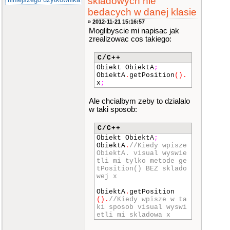
skladowych nie
bedacych w danej klasie
» 2012-11-21 15:16:57
Moglibyscie mi napisac jak
zrealizowac cos takiego:
C/C++
Obiekt ObiektA
;
ObiektA
.
getPosition
()
.
x
;
Ale chcialbym zeby to dzialalo
w taki sposob:
C/C++
Obiekt ObiektA
;
ObiektA
.
//Kiedy wpisze
ObiektA. visual wyswie
tli mi tylko metode ge
tPosition() BEZ sklado
wej x
ObiektA
.
getPosition
()
.
//Kiedy wpisze w ta
ki sposob visual wyswi
etli mi skladowa x