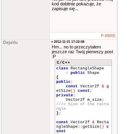
kod dobitnie pokazuje, że
zapisuje się...
P-69655
» 2012-11-21 17:22:58
DejaVu
Hm... no to przeczytałem
jeszcze raz Twój pierwszy post
:P
C/C++
class
RectangleShape
:
public
Shape
{
public
:
const
Vector2f
&
g
etSize
()
const
;
private
:
Vector2f m_size
;
///< Size of the recta
ngle
}
;
const
Vector2f
&
Recta
ngleShape
::
getSize
()
c
onst