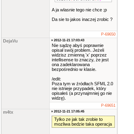
A ja wlasnie tego nie chce ;p
Da sie to jakos inaczej zrobic ?
P-69650
» 2012-11-21 17:03:43
DejaVu
Nie sądzę abyś poprawnie
opisał swój problem. Jeżeli
widzisz zmienną 'x' poprzez
intellisense to znaczy, że jest
ona zadeklarowana
bezpośrednio w klasie.
/edit:
Poza tym w źródłach SFML 2.0
nie istnieje przypadek, który
opisałeś (a przynajmniej go nie
widzę).
P-69651
» 2012-11-21 17:05:45
m4tx
Tylko ze jak tak zrobie to
mozliwa bedzie taka operacja