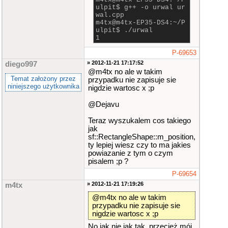
ulpit$ g++ -o urwal ur
wal.cpp
m4tx@m4tx-EP35-DS4:~/P
ulpit$ ./urwal
1
P-69653
» 2012-11-21 17:17:52
diego997
@m4tx no ale w takim
Temat założony przez
przypadku nie zapisuje sie
niniejszego użytkownika
nigdzie wartosc x ;p
@Dejavu
Teraz wyszukalem cos takiego
jak
sf::RectangleShape::m_position,
ty lepiej wiesz czy to ma jakies
powiazanie z tym o czym
pisalem ;p ?
P-69654
» 2012-11-21 17:19:26
m4tx
@m4tx no ale w takim
przypadku nie zapisuje sie
nigdzie wartosc x ;p
No jak nie jak tak, przecież mój