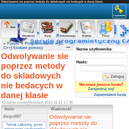
Odwolywanie sie poprzez metody do skladowych nie bedacych w danej klasie
Logowanie
Start
Aktualności
Kursy
Dokumentacja
Artykuły
Forum
Panel użytkownika
»
Forum
»
Programowanie
»
[C,
C++] Szukam pomocy
Nazwa użytkownika:
Odwolywanie sie
Hasło:
poprzez metody
do skladowych
Zaloguj
nie bedacych w
Nie masz jeszcze konta?
Zarejestruj się!
danej klasie
Zapomniałem hasła
Ostatnio zmodyfikowano 2012-11-21 17:36
Autor
Wiadomość
Odwolywanie sie
diego997
poprzez metody do
Temat założony przez
niniejszego użytkownika