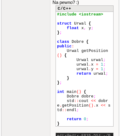
Na pewno? :)
C/C++
#include <iostream>
struct
Urwal
{
float
x
,
y
;
}
;
class
Dobre
{
public
:
Urwal getPosition
()
{
Urwal urwal
;
urwal
.
x
=
1
;
urwal
.
y
=
1
;
return
urwal
;
}
}
;
int
main
()
{
Dobre dobre
;
std
::
cout
<<
dobr
e
.
getPosition
()
.
x
<<
s
td
::
endl
;
return
0
;
}
m4tx@m4tx-EP35-DS4:~/P