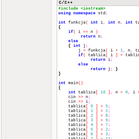
C/C++
#include <iostream>
using
namespace
std
;
int
funkcja
(
int
i
,
int
n
,
int
ta
{
if
(
i
==
n
)
return
n
;
else
{
int
j
;
j
=
funkcja
(
i
+
1
,
n
,
t
if
(
tablica
[
i
]
<
tabli
return
i
;
else
return
j
;
}
}
int
main
()
{
int
tablica
[
10
]
,
n
=
0
,
i
cin
>>
n
;
cin
>>
i
;
tablica
[
0
]
=
5
;
tablica
[
1
]
=
1
;
tablica
[
2
]
=
8
;
tablica
[
3
]
=
9
;
tablica
[
4
]
=
7
;
tablica
[
5
]
=
2
;
tablica
[
6
]
=
3
;
tablica
[
7
]
=
11
;