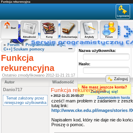
Funkcja rekurencyjna
Logowanie
Start
Aktualności
Kursy
Dokumentacja
Artykuły
Forum
Panel użytkownika
»
Forum
»
Programowanie
»
[C,
C++] Szukam pomocy
Nazwa użytkownika:
Funkcja
Hasło:
rekurencyjna
Ostatnio zmodyfikowano 2012-11-21 21:17
Zaloguj
Autor
Wiadomość
Nie masz jeszcze konta?
Funkcja rekurencyjna
Danio717
Zarejestruj się!
» 2012-11-21 20:55:27
Zapomniałem hasła
Temat założony przez
cześć! mam problem z zadaniem z zeszło
niniejszego użytkownika
tutaj link:
http://www.cke.edu.pl/images/stories 
Napisałem kod, który nie daje nie do końc
Proszę o pomoc.