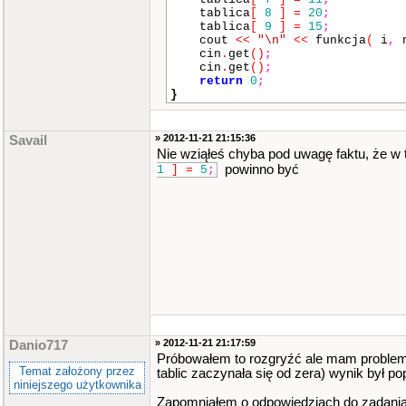
tablica
[
8
]
=
20
;
tablica
[
9
]
=
15
;
cout
<<
"\n"
<<
funkcja
(
i
,
cin
.
get
()
;
cin
.
get
()
;
return
0
;
}
» 2012-11-21 21:15:36
Savail
Nie wziąłeś chyba pod uwagę faktu, że w t
powinno być
1
]
=
5
;
» 2012-11-21 21:17:59
Danio717
Próbowałem to rozgryźć ale mam problem z
Temat założony przez
tablic zaczynała się od zera) wynik był po
niniejszego użytkownika
Zapomniałem o odpowiedziach do zadania,