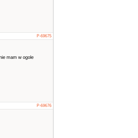
P-69675
 nie mam w ogole
P-69676