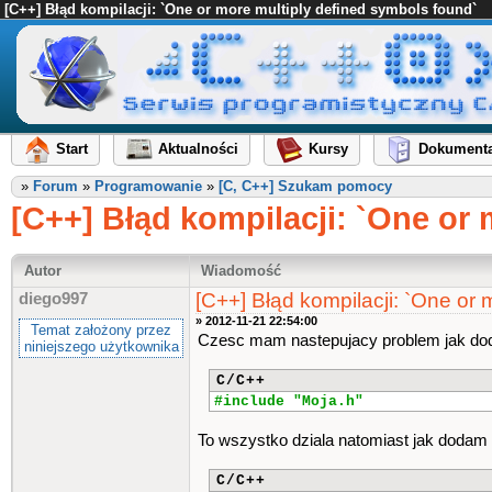
[C++] Błąd kompilacji: `One or more multiply defined symbols found`
Start
Aktualności
Kursy
Dokumenta
»
Forum
»
Programowanie
»
[C, C++] Szukam pomocy
[C++] Błąd kompilacji: `One or
Autor
Wiadomość
[C++] Błąd kompilacji: `One or 
diego997
» 2012-11-21 22:54:00
Temat założony przez
Czesc mam nastepujacy problem jak doda
niniejszego użytkownika
C/C++
#include "Moja.h"
To wszystko dziala natomiast jak dodam 
C/C++