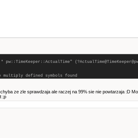
 * pw::TimeKeeper::ActualTime" (?ActualTime@TimeKeeper@p
e multiply defined symbols found
chyba ze zle sprawdzaja ale raczej na 99% sie nie powtarzaja :D Mo
t ;p