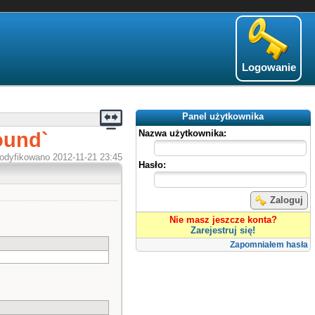
Logowanie
Panel użytkownika
ound`
Nazwa użytkownika:
odyfikowano 2012-11-21 23:45
Hasło:
Zaloguj
Nie masz jeszcze konta?
Zarejestruj się!
Zapomniałem hasła