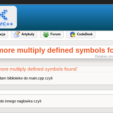
cja
Artykuły
Forum
CodeDesk
 more multiply defined symbols f
Ostatnio zm
more multiply defined symbols found`
m biblioteke do main.cpp czyli
do innego naglowka czyli