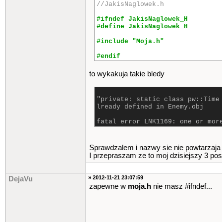
//JakisNaglowek.h
#ifndef JakisNaglowek_H
#define JakisNaglowek_H
#include "Moja.h"
#endif
to wykakuja takie bledy
"private: static class pw::Time
lready defined in Enemy.obj
fatal error LNK1169: one or mor
Sprawdzalem i nazwy sie nie powtarzaja 
I przepraszam ze to moj dzisiejszy 3 pos
» 2012-11-21 23:07:59
DejaVu
zapewne w
moja.h
nie masz #ifndef...