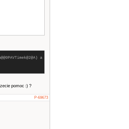
w@@0PAVTimek@2@A) a
zecie pomoc :) ?
P-69673