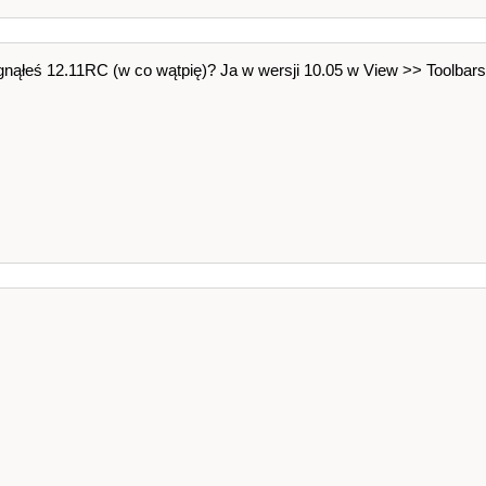
gnąłeś 12.11RC (w co wątpię)? Ja w wersji 10.05 w View >> Toolbars