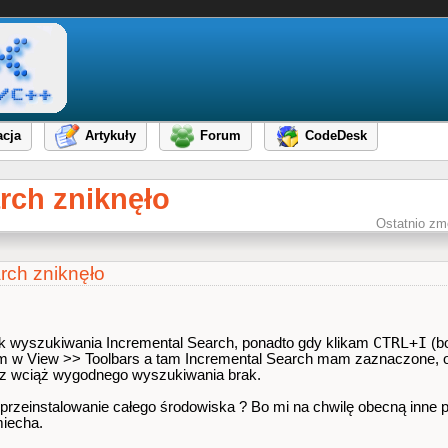
cja
Artykuły
Forum
CodeDesk
rch zniknęło
Ostatnio zm
rch zniknęło
CTRL+I
ek wyszukiwania Incremental Search, ponadto gdy klikam
(bo
 Klikam w View >> Toolbars a tam Incremental Search mam zaznaczone
ecz wciąż wygodnego wyszukiwania brak.
iż przeinstalowanie całego środowiska ? Bo mi na chwilę obecną inne
miecha.