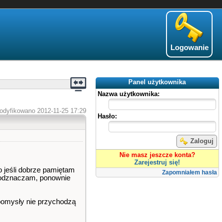
Logowanie
Panel użytkownika
Nazwa użytkownika:
odyfikowano 2012-11-25 17:29
Hasło:
Zaloguj
Nie masz jeszcze konta?
Zarejestruj się!
 jeśli dobrze pamiętam
Zapomniałem hasła
, odznaczam, ponownie
 pomysły nie przychodzą