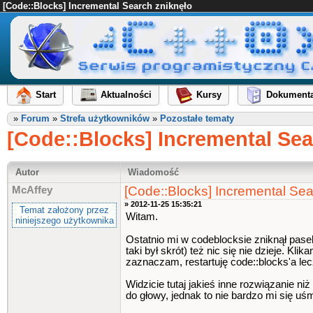
[Code::Blocks] Incremental Search zniknęło
Start
Aktualności
Kursy
Dokumenta
»
Forum
»
Strefa użytkowników
»
Pozostałe tematy
[Code::Blocks] Incremental Sea
Autor
Wiadomość
[Code::Blocks] Incremental Sea
McAffey
» 2012-11-25 15:35:21
Temat założony przez
Witam.
niniejszego użytkownika
Ostatnio mi w codeblocksie zniknął pas
taki był skrót) też nic się nie dzieje.
zaznaczam, restartuję code::blocks'a l
Widzicie tutaj jakieś inne rozwiązanie n
do głowy, jednak to nie bardzo mi się uś