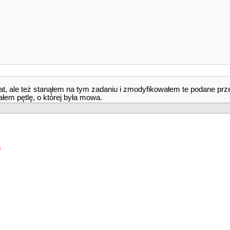
at, ale też stanąłem na tym zadaniu i zmodyfikowałem te podane pr
ałem pętlę, o której była mowa.
)