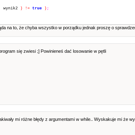
,
wynik2
)
!=
true
)
;
ąda na to, że chyba wszystko w porządku jednak proszę o sprawdze
 program się zwiesi ;] Powinieneś dać losowanie w pętli
kiwały mi różne błędy z argumentami w while.. Wyskakuje mi że wyn