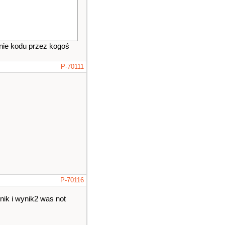
nie kodu przez kogoś
P-70111
P-70116
ik i wynik2 was not