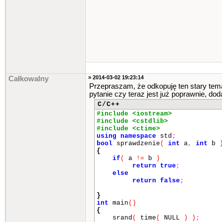
» 2014-03-02 19:23:14
Całkowalny
Przepraszam, że odkopuję ten stary tem
pytanie czy teraz jest już poprawnie, dod
C/C++
#include <iostream>
#include <cstdlib>
#include <ctime>
using
namespace
std
;
bool
sprawdzenie
(
int
a
,
int
b
{
if
(
a
!=
b
)
return
true
;
else
return
false
;
}
int
main
()
{
srand
(
time
(
NULL
)
)
;