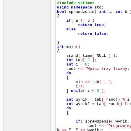
#include <ctime
using
namespace
std
;
bool
sprawdzenie
(
int
a
,
int
b
{
if
(
a
!=
b
)
return
true
;
else
return
false
;
}
int
main
()
{
srand
(
time
(
NULL
)
)
;
int
tab
[
3
]
;
int
i
=
0
;
cout
<<
"Wpisz trzy liczby:
do
{
cin
>>
tab
[
i
]
;
i
++
;
}
while
(
i
<
3
)
;
int
wynik
=
tab
[
rand
()
%
int
wynik2
=
tab
[
rand
()
%
do
{
if
(
sprawdzenie
(
wynik
,
cout
<<
"Program w
k
<<
", "
<<
wynik2
;