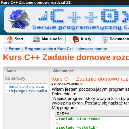
Kurs C++ Zadanie domowe rozdział 21.
Start
Aktualności
Kursy
Dokumenta
»
Forum
»
Programowanie
»
Kurs C++ - pierwsza pomoc
Kurs C++ Zadanie domowe rozdz
Autor
Wiadomość
Kurs C++ Zadanie domowe rozd
Soberowy
» 2012-11-29 20:06:50
Temat założony przez
Witam jestem początkującym programist
niniejszego użytkownika
Polecenie to:
"Napisz program, który wczyta 3 liczby 
wypisz na ekran. Postaraj się napisać te
Mój program:
C/C++
#include <iostream
y,
#include <cstdlib