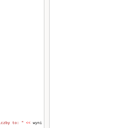
iczby to: "
<<
wyni