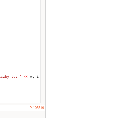
iczby to: "
<<
wyni
P-105519