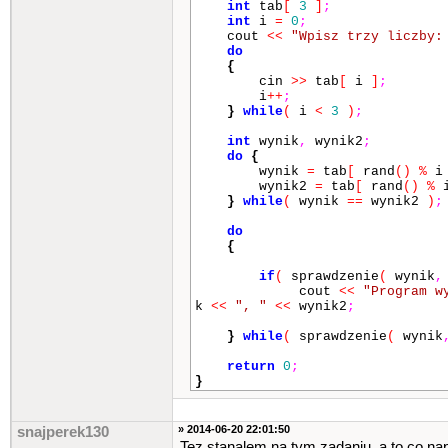
int
tab
[
3
]
;
int
i
=
0
;
cout
<<
"Wpisz trzy liczby:
do
{
cin
>>
tab
[
i
]
;
i
++
;
}
while
(
i
<
3
)
;
int
wynik
,
wynik2
;
do
{
wynik
=
tab
[
rand
()
%
wynik2
=
tab
[
rand
()
%
}
while
(
wynik
==
wynik2
)
;
do
{
if
(
sprawdzenie
(
wynik
,
cout
<<
"Program w
k
<<
", "
<<
wynik2
;
}
while
(
sprawdzenie
(
wynik
return
0
;
}
» 2014-06-20 22:01:50
snajperek130
Tez stanalem na tym zadaniu, a to co napi