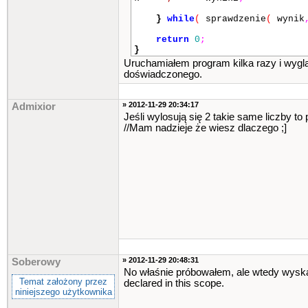
}
while
(
sprawdzenie
(
wynik
return
0
;
}
Uruchamiałem program kilka razy i wygl
doświadczonego.
» 2012-11-29 20:34:17
Admixior
Jeśli wylosują się 2 takie same liczby to
//Mam nadzieje że wiesz dlaczego ;]
» 2012-11-29 20:48:31
Soberowy
No właśnie próbowałem, ale wtedy wyska
Temat założony przez
declared in this scope.
niniejszego użytkownika