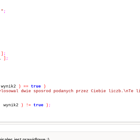
 "
;
i
]
;
i
]
;
wynik2
)
==
true
)
ylosowal dwie sposrod podanych przez Ciebie liczb.\nTe l
,
wynik2
)
!=
true
)
;
sales jest prawidlowe :).