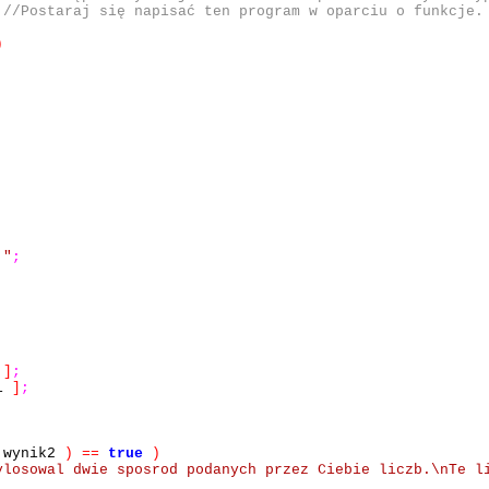
>
//Postaraj się napisać ten program w oparciu o funkcje.
)
 "
;
i
]
;
i
]
;
wynik2
)
==
true
)
ylosowal dwie sposrod podanych przez Ciebie liczb.\nTe l