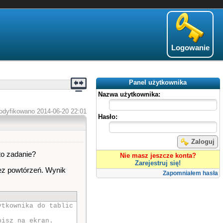
Logowanie
Panel użytkownika
Nazwa użytkownika:
odyfikowano 2014-06-20 22:01
Hasło:
Zaloguj
to zadanie?
Nie masz jeszcze konta?
Zarejestruj się!
bez powtórzeń. Wynik
Zapomniałem hasła
ytkownika do tablic
pisz na ekran.