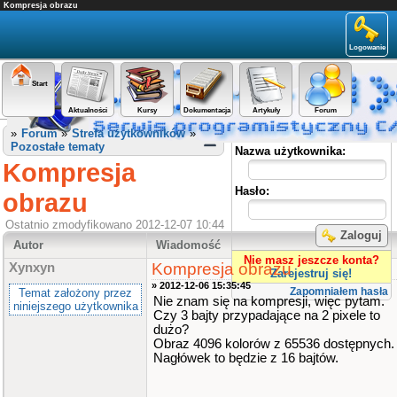
Kompresja obrazu
Logowanie
Start
Aktualności
Kursy
Dokumentacja
Artykuły
Forum
Panel użytkownika
»
Forum
»
Strefa użytkowników
»
Pozostałe tematy
Nazwa użytkownika:
Kompresja
Hasło:
obrazu
Ostatnio zmodyfikowano 2012-12-07 10:44
Zaloguj
Autor
Wiadomość
Nie masz jeszcze konta?
Kompresja obrazu
Xynxyn
Zarejestruj się!
» 2012-12-06 15:35:45
Zapomniałem hasła
Temat założony przez
Nie znam się na kompresji, więc pytam.
niniejszego użytkownika
Czy 3 bajty przypadające na 2 pixele to
dużo?
Obraz 4096 kolorów z 65536 dostępnych.
Nagłówek to będzie z 16 bajtów.