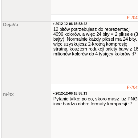
P-704
» 2012-12-06 15:53:42
DejaVu
12 bitów potrzebujesz do reprezentacji
4096 kolorów, a więc 24 bity = 2 piksele (3
bajty). Normalnie każdy piksel ma 24 bity,
więc uzyskujesz 2-krotną kompresję
stratną, kosztem redukcji palety barw z 1
milionów kolorów do 4 tysięcy kolorów :P
P-704
» 2012-12-06 15:55:13
m4tx
Pytanie tylko: po co, skoro masz już PNG 
inne bardzo dobre formaty kompresji :P