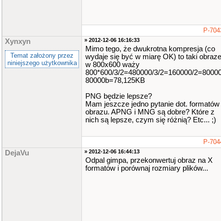
P-704
» 2012-12-06 16:16:33
Xynxyn
Mimo tego, że dwukrotna kompresja (co
Temat założony przez
wydaje się być w miarę OK) to taki obraz
niniejszego użytkownika
w 800x600 waży
800*600/3/2=480000/3/2=160000/2=8000
80000b=78,125KB
PNG będzie lepsze?
Mam jeszcze jedno pytanie dot. formatów
obrazu. APNG i MNG są dobre? Które z
nich są lepsze, czym się różnią? Etc... ;)
P-704
» 2012-12-06 16:44:13
DejaVu
Odpal gimpa, przekonwertuj obraz na X
formatów i porównaj rozmiary plików...