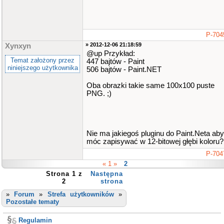
P-704
» 2012-12-06 21:18:59
Xynxyn
@up Przykład:
Temat założony przez
447 bajtów - Paint
niniejszego użytkownika
506 bajtów - Paint.NET
Oba obrazki takie same 100x100 puste
PNG. ;)
Nie ma jakiegoś pluginu do Paint.Neta aby
móc zapisywać w 12-bitowej głębi koloru?
P-704
« 1 »
2
Strona 1 z
Następna
2
strona
»
Forum
»
Strefa użytkowników
»
Pozostałe tematy
Regulamin