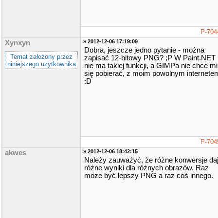
P-704
» 2012-12-06 17:19:09
Xynxyn
Dobra, jeszcze jedno pytanie - można
Temat założony przez
zapisać 12-bitowy PNG? ;P W Paint.NET
niniejszego użytkownika
nie ma takiej funkcji, a GIMPa nie chce mi
się pobierać, z moim powolnym internete
:D
P-704
» 2012-12-06 18:42:15
akwes
Należy zauważyć, że różne konwersje da
różne wyniki dla różnych obrazów. Raz
może być lepszy PNG a raz coś innego.