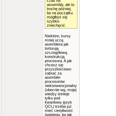
czas na
assembly, ale to
trochę później,
bo na początku
mógłbyś się
szybko
zniechęcić.
Niektóre, kursy
mniej uczą
asemblera jak
torturują
szczegółową
konstrukcją
procesora. A jak
chcesz się
przyszłościowo
zabrać za
asembler
procesorów
niekonwencjonalny
(obecnie wg. mojej
wiedzy istnieje
tylko pod
kwantowy język
QCL) trzeba już
mieć cierpliwość
świętego, bo jak