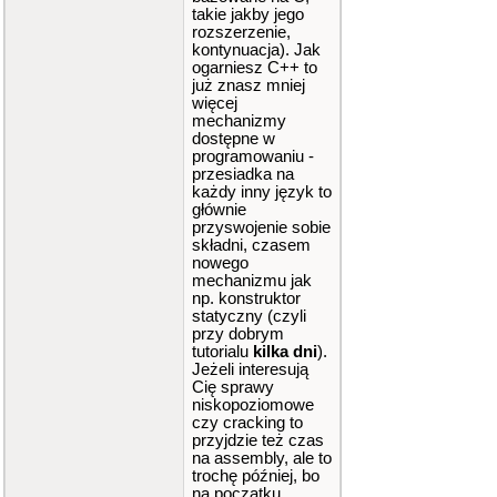
takie jakby jego
rozszerzenie,
kontynuacja). Jak
ogarniesz C++ to
już znasz mniej
więcej
mechanizmy
dostępne w
programowaniu -
przesiadka na
każdy inny język to
głównie
przyswojenie sobie
składni, czasem
nowego
mechanizmu jak
np. konstruktor
statyczny (czyli
przy dobrym
tutorialu
kilka dni
).
Jeżeli interesują
Cię sprawy
niskopoziomowe
czy cracking to
przyjdzie też czas
na assembly, ale to
trochę później, bo
na początku