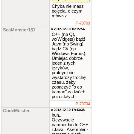
Chyba nie masz
pojęcia, o czym
mówisz..
P-70703
» 2012-12-10 16:15:54
SeaMonster131
C++ (np Qt,
wxWidgets) bądź
Java (np Swing)
bądź C# (np
Windows Forms).
Umiejąc dobrze
jeden z tych
języków,
praktycznie
wystarczy trochę
czasu, żeby
zobaczyć "o co
kaman" w dwóch
pozostałych.
P-70704
» 2012-12-10 17:43:38
CodeMeister
huh...
Oczywscie
namber łan to C++
i Java. Asembler -