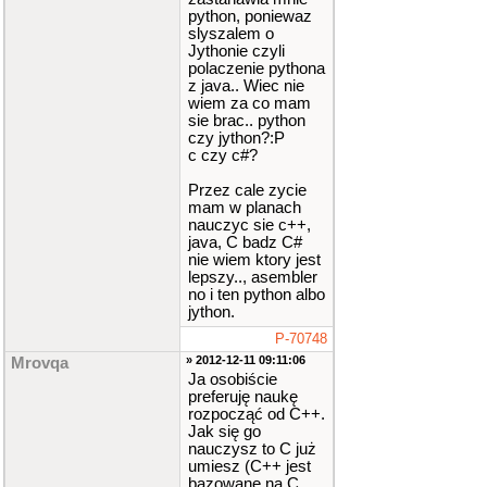
python, poniewaz
slyszalem o
Jythonie czyli
polaczenie pythona
z java.. Wiec nie
wiem za co mam
sie brac.. python
czy jython?:P
c czy c#?
Przez cale zycie
mam w planach
nauczyc sie c++,
java, C badz C#
nie wiem ktory jest
lepszy.., asembler
no i ten python albo
jython.
P-70748
» 2012-12-11 09:11:06
Mrovqa
Ja osobiście
preferuję naukę
rozpocząć od C++.
Jak się go
nauczysz to C już
umiesz (C++ jest
bazowane na C,