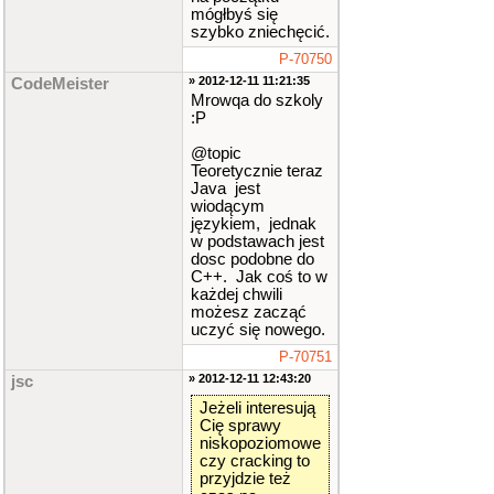
mógłbyś się
szybko zniechęcić.
P-70750
» 2012-12-11 11:21:35
CodeMeister
Mrowqa do szkoly
:P
@topic
Teoretycznie teraz
Java jest
wiodącym
językiem, jednak
w podstawach jest
dosc podobne do
C++. Jak coś to w
każdej chwili
możesz zacząć
uczyć się nowego.
P-70751
» 2012-12-11 12:43:20
jsc
Jeżeli interesują
Cię sprawy
niskopoziomowe
czy cracking to
przyjdzie też