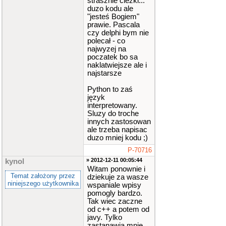
strasznie ciezki...
duzo kodu ale
"jesteś Bogiem"
prawie. Pascala
czy delphi bym nie
polecał - co
najwyzej na
poczatek bo sa
naklatwiejsze ale i
najstarsze
Python to zaś
język
interpretowany.
Sluzy do troche
innych zastosowan
ale trzeba napisac
duzo mniej kodu ;)
P-70716
» 2012-12-11 00:05:44
kynol
Witam ponownie i
Temat założony przez
dziekuje za wasze
niniejszego użytkownika
wspaniale wpisy
pomogly bardzo.
Tak wiec zaczne
od c++ a potem od
javy. Tylko
zastanawia mnie