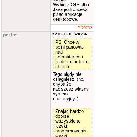
Wybierz C++ albo
Java jeśli chcesz
pisać aplikacje
desktopowe.
P-70702
» 2012-12-10 14:05:34
pekfos
PS. Chce w
pelni panowac
nad
komputerem i
robic z nim to co
chce.;)
Tego nigdy nie
osiągniesz. (no,
chyba że
napiszesz własny
system
operacyjny..)
Znajac bardzo
dobrze
wszystkie te
jezyki
programowania
wyzej