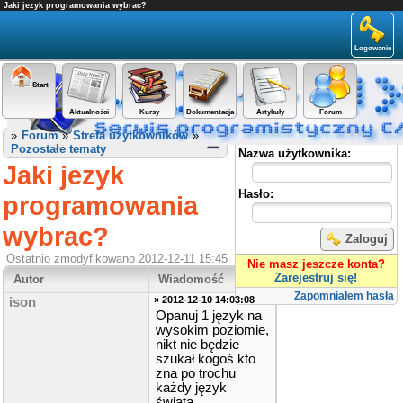
Jaki jezyk programowania wybrac?
Logowanie
Start
Aktualności
Kursy
Dokumentacja
Artykuły
Forum
Panel użytkownika
»
Forum
»
Strefa użytkowników
»
Pozostałe tematy
Nazwa użytkownika:
Jaki jezyk
Hasło:
programowania
wybrac?
Zaloguj
Ostatnio zmodyfikowano 2012-12-11 15:45
Nie masz jeszcze konta?
Zarejestruj się!
Autor
Wiadomość
Zapomniałem hasła
» 2012-12-10 14:03:08
ison
Opanuj 1 język na
wysokim poziomie,
nikt nie będzie
szukał kogoś kto
zna po trochu
każdy język
świata.