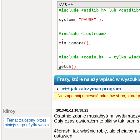
C/C++
#include <stdlib.h> lub <cstdlib
...
system
(
"PAUSE"
)
;
#include <iostream>
...
cin
.
ignore
()
;
#include <conio.h> - tylko Wind
...
getch
()
Frazy, które należy wpisać w wyszuki
c++ jak zatrzymac program
Nie zapomnij umieścić adresów stron, które 
» 2013-01-11 10:38:21
kilroy
Ostatnie zdanie musiałbyś mi wytłumaczyć
Temat założony przez
Cały czas otwierałem te pliki w taki sam 
niniejszego użytkownika
@crash: tak właśnie robię, ale chciałbym 
ustawień