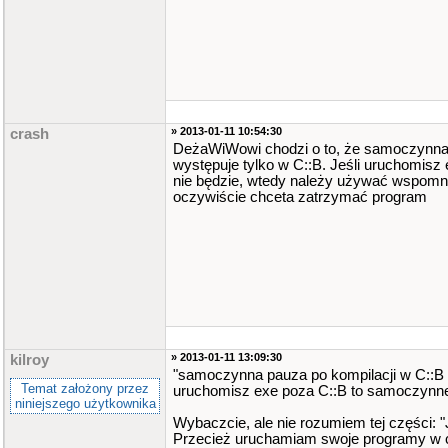
» 2013-01-11 10:54:30
crash
DeżaWiWowi chodzi o to, że samoczynna 
występuje tylko w C::B. Jeśli uruchomis
nie będzie, wtedy należy używać wspomni
oczywiście chceta zatrzymać program
» 2013-01-11 13:09:30
kilroy
"samoczynna pauza po kompilacji w C::B w
Temat założony przez
uruchomisz exe poza C::B to samoczynnej
niniejszego użytkownika
Wybaczcie, ale nie rozumiem tej części: "
Przecież uruchamiam swoje programy w co