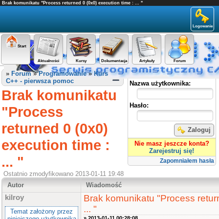
Brak komunikatu "Process returned 0 (0x0) execution time : ... "
Logowanie
Start
Aktualności
Kursy
Dokumentacja
Artykuły
Forum
Panel użytkownika
»
Forum
»
Programowanie
»
Kurs
C++ - pierwsza pomoc
Nazwa użytkownika:
Brak komunikatu
Hasło:
"Process
returned 0 (0x0)
Zaloguj
execution time :
Nie masz jeszcze konta?
Zarejestruj się!
... "
Zapomniałem hasła
Ostatnio zmodyfikowano 2013-01-11 19:48
Autor
Wiadomość
Brak komunikatu "Process return
kilroy
... "
Temat założony przez
niniejszego użytkownika
» 2013-01-11 00:28:08