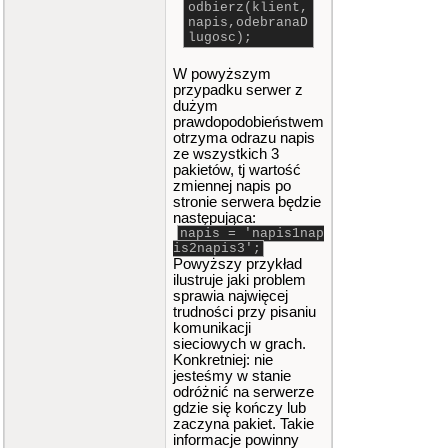
odbierz(klient,
napis,odebranaD
lugosc);
W powyższym
przypadku serwer z
dużym
prawdopodobieństwem
otrzyma odrazu napis
ze wszystkich 3
pakietów, tj wartość
zmiennej napis po
stronie serwera będzie
następująca:
napis = 'napis1nap
is2napis3';
Powyższy przykład
ilustruje jaki problem
sprawia najwięcej
trudności przy pisaniu
komunikacji
sieciowych w grach.
Konkretniej: nie
jesteśmy w stanie
odróżnić na serwerze
gdzie się kończy lub
zaczyna pakiet. Takie
informacje powinny