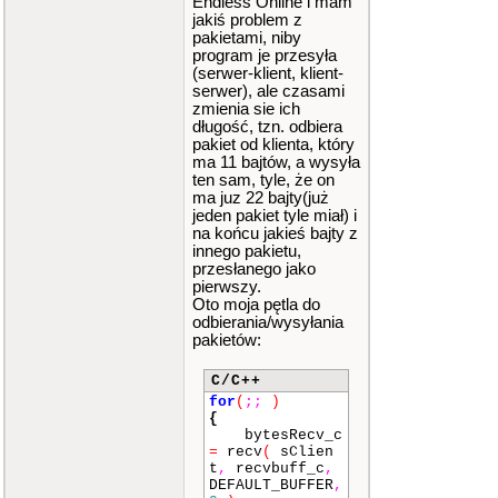
Endless Online i mam
jakiś problem z
pakietami, niby
program je przesyła
(serwer-klient, klient-
serwer), ale czasami
zmienia sie ich
długość, tzn. odbiera
pakiet od klienta, który
ma 11 bajtów, a wysyła
ten sam, tyle, że on
ma juz 22 bajty(już
jeden pakiet tyle miał) i
na końcu jakieś bajty z
innego pakietu,
przesłanego jako
pierwszy.
Oto moja pętla do
odbierania/wysyłania
pakietów:
C/C++
for
(
;
;
)
{
bytesRecv_c
=
recv
(
sClien
t
,
recvbuff_c
,
DEFAULT_BUFFER
,