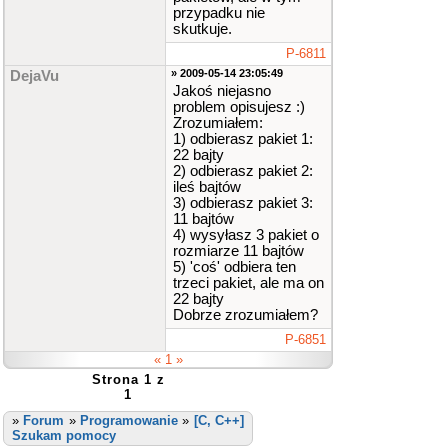
przypadku nie
skutkuje.
P-6811
» 2009-05-14 23:05:49
DejaVu
Jakoś niejasno
problem opisujesz :)
Zrozumiałem:
1) odbierasz pakiet 1:
22 bajty
2) odbierasz pakiet 2:
ileś bajtów
3) odbierasz pakiet 3:
11 bajtów
4) wysyłasz 3 pakiet o
rozmiarze 11 bajtów
5) 'coś' odbiera ten
trzeci pakiet, ale ma on
22 bajty
Dobrze zrozumiałem?
P-6851
« 1 »
Strona 1 z
1
»
Forum
»
Programowanie
»
[C, C++]
Szukam pomocy