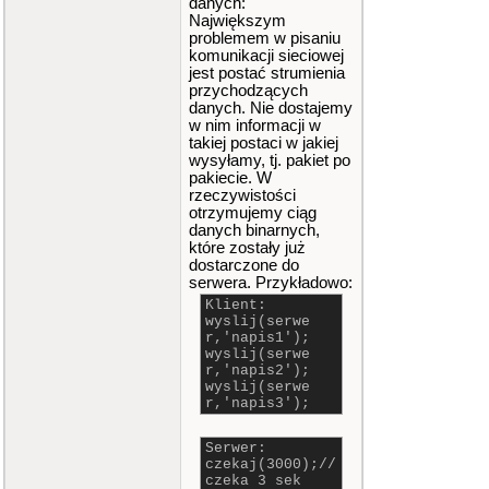
danych:
Największym
problemem w pisaniu
komunikacji sieciowej
jest postać strumienia
przychodzących
danych. Nie dostajemy
w nim informacji w
takiej postaci w jakiej
wysyłamy, tj. pakiet po
pakiecie. W
rzeczywistości
otrzymujemy ciąg
danych binarnych,
które zostały już
dostarczone do
serwera. Przykładowo:
Klient:
wyslij(serwe
r,'napis1');
wyslij(serwe
r,'napis2');
wyslij(serwe
r,'napis3');
Serwer:
czekaj(3000);//
czeka 3 sek