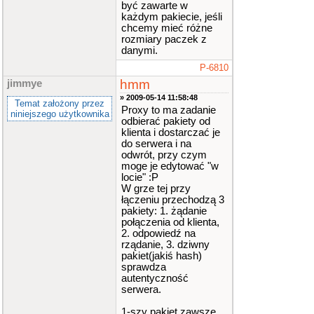
być zawarte w
każdym pakiecie, jeśli
chcemy mieć różne
rozmiary paczek z
danymi.
P-6810
hmm
jimmye
» 2009-05-14 11:58:48
Temat założony przez
Proxy to ma zadanie
niniejszego użytkownika
odbierać pakiety od
klienta i dostarczać je
do serwera i na
odwrót, przy czym
moge je edytować "w
locie" :P
W grze tej przy
łączeniu przechodzą 3
pakiety: 1. żądanie
połączenia od klienta,
2. odpowiedź na
rządanie, 3. dziwny
pakiet(jakiś hash)
sprawdza
autentyczność
serwera.
1-szy pakiet zawsze