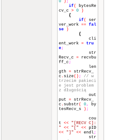
0
)
;
if
(
bytesRe
cv_c
>
0
)
{
if
(
ser
ver_work
==
fal
se
)
{
cli
ent_work
=
tru
e
;
str
Recv_c
=
recvbu
ff_c
;
len
gth
=
strRecv_
c
.
size
()
;
// w
trzecim pakieci
e jest problem
z długością
out
put
=
strRecv_
c
.
substr
(
0
,
by
tesRecv_s
)
;
cou
t
<<
"[RECV C]:
"
<<
"["
<<
pID
<<
"]"
<<
endl
;
str