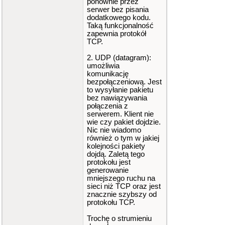
ponownie przez
serwer bez pisania
dodatkowego kodu.
Taką funkcjonalność
zapewnia protokół
TCP.
2. UDP (datagram):
umożliwia
komunikację
bezpołączeniową. Jest
to wysyłanie pakietu
bez nawiązywania
połączenia z
serwerem. Klient nie
wie czy pakiet dojdzie.
Nic nie wiadomo
również o tym w jakiej
kolejności pakiety
dojdą. Zaletą tego
protokołu jest
generowanie
mniejszego ruchu na
sieci niż TCP oraz jest
znacznie szybszy od
protokołu TCP.
Trochę o strumieniu