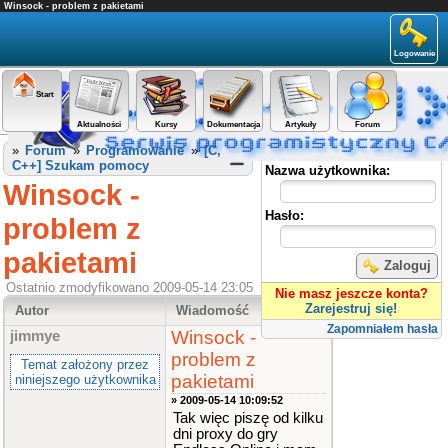
Winsock - problem z pakietami
Logowanie
Start
Aktualności
Kursy
Dokumentacja
Artykuły
Forum
Panel użytkownika
»
Forum
»
Programowanie
»
[C,
C++] Szukam pomocy
Nazwa użytkownika:
Winsock -
Hasło:
problem z
pakietami
Zaloguj
Ostatnio zmodyfikowano 2009-05-14 23:05
Nie masz jeszcze konta?
Zarejestruj się!
Autor
Wiadomość
Zapomniałem hasła
Winsock -
jimmye
problem z
Temat założony przez
pakietami
niniejszego użytkownika
» 2009-05-14 10:09:52
Tak więc piszę od kilku
dni proxy do gry