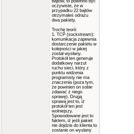
bajtów, to powinno być
oczywiste, że w
przypadku 22 bajtów
otrzymaleś odrazu
dwa pakiety.
Trochę teorii:
1. TCP (sockstream):
komunikacja zapewnia
dostarczenie pakietu w
kolejności w jakiej
został wysłany.
Protokół ten generuje
dodatkowy narzut
ruchu sieci, który z
punktu widzenia
programisty nie ma
znaczenia (poza tym,
że powinien on sobie
zdawać z niego
sprawę). Drugą
sprawą jest to, iż
protokół ten jest
wolniejszy.
Spowodowane jest to
faktem, iż jeśli pakiet
nie dojdzie do klienta to
zostanie on wysłany