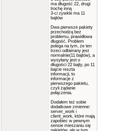
ma długość 22, drugi
trochę inną
3-ci zywkle ma 11
bajtów
Dwa pierwsze pakiety
przechodzą bez
problemu, prawidłowa
długość. Problem
polega na tym, że ten
trzeci odbierany jest
normalnie(11 bajtów), a
wysyłany jest o
długości 22 bajty, po 11
bajcie reszta
informacji, to
informacje z
pierwszego pakietu,
czyli żądanie
połączenia.
Dodałem też sobie
dodatkowe zmienne:
server_work i
client_work, które mają
zapobiec w pewnym
sensie mieszaniu się
pakietów, ale w tym