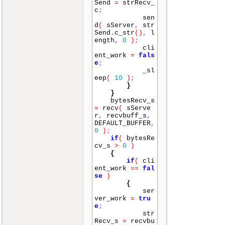
Send
=
strRecv_
c
;
sen
d
(
sServer
,
str
Send
.
c_str
()
,
l
ength
,
0
)
;
cli
ent_work
=
fals
e
;
_sl
eep
(
10
)
;
}
}
bytesRecv_s
=
recv
(
sServe
r
,
recvbuff_s
,
DEFAULT_BUFFER
,
0
)
;
if
(
bytesRe
cv_s
>
0
)
{
if
(
cli
ent_work
==
fal
se
)
{
ser
ver_work
=
tru
e
;
str
Recv_s
=
recvbu