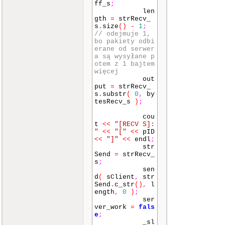
ff_s
;
len
gth
=
strRecv_
s
.
size
()
-
1
;
// odejmuje 1,
bo pakiety odbi
erane od serwer
a są wysyłane p
otem z 1 bajtem
więcej
out
put
=
strRecv_
s
.
substr
(
0
,
by
tesRecv_s
)
;
cou
t
<<
"[RECV S]:
"
<<
"["
<<
pID
<<
"]"
<<
endl
;
str
Send
=
strRecv_
s
;
sen
d
(
sClient
,
str
Send
.
c_str
()
,
l
ength
,
0
)
;
ser
ver_work
=
fals
e
;
_sl