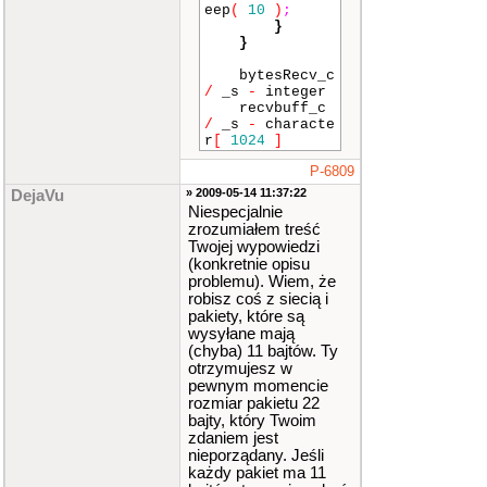
eep
(
10
)
;
}
}
bytesRecv_c
/
_s
-
integer
recvbuff_c
/
_s
-
characte
r
[
1024
]
P-6809
» 2009-05-14 11:37:22
DejaVu
Niespecjalnie
zrozumiałem treść
Twojej wypowiedzi
(konkretnie opisu
problemu). Wiem, że
robisz coś z siecią i
pakiety, które są
wysyłane mają
(chyba) 11 bajtów. Ty
otrzymujesz w
pewnym momencie
rozmiar pakietu 22
bajty, który Twoim
zdaniem jest
nieporządany. Jeśli
każdy pakiet ma 11