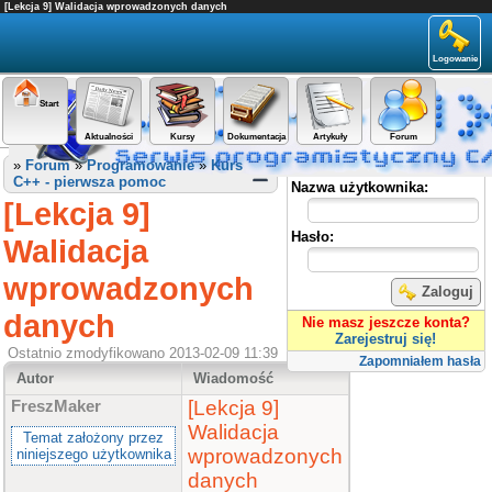
[Lekcja 9] Walidacja wprowadzonych danych
Logowanie
Start
Aktualności
Kursy
Dokumentacja
Artykuły
Forum
Panel użytkownika
»
Forum
»
Programowanie
»
Kurs
C++ - pierwsza pomoc
Nazwa użytkownika:
[Lekcja 9]
Hasło:
Walidacja
wprowadzonych
Zaloguj
danych
Nie masz jeszcze konta?
Zarejestruj się!
Ostatnio zmodyfikowano 2013-02-09 11:39
Zapomniałem hasła
Autor
Wiadomość
[Lekcja 9]
FreszMaker
Walidacja
Temat założony przez
wprowadzonych
niniejszego użytkownika
danych