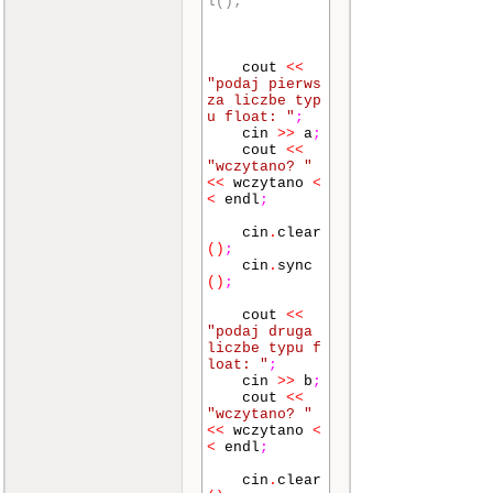
l();
cout
<<
"podaj pierws
za liczbe typ
u float: "
;
cin
>>
a
;
cout
<<
"wczytano? "
<<
wczytano
<
<
endl
;
cin
.
clear
()
;
cin
.
sync
()
;
cout
<<
"podaj druga
liczbe typu f
loat: "
;
cin
>>
b
;
cout
<<
"wczytano? "
<<
wczytano
<
<
endl
;
cin
.
clear