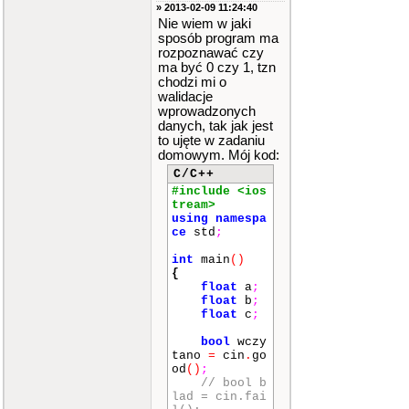
» 2013-02-09 11:24:40
Nie wiem w jaki
sposób program ma
rozpoznawać czy
ma być 0 czy 1, tzn
chodzi mi o
walidacje
wprowadzonych
danych, tak jak jest
to ujęte w zadaniu
domowym. Mój kod:
C/C++
#include <ios
tream>
using
namespa
ce
std
;
int
main
()
{
float
a
;
float
b
;
float
c
;
bool
wczy
tano
=
cin
.
go
od
()
;
// bool b
lad = cin.fai