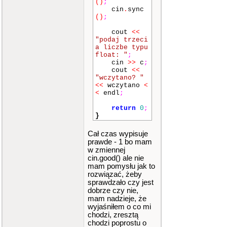
()
;
cin
.
sync
()
;
cout
<<
"podaj trzeci
a liczbe typu
float: "
;
cin
>>
c
;
cout
<<
"wczytano? "
<<
wczytano
<
<
endl
;
return
0
;
}
Cał czas wypisuje
prawde - 1 bo mam
w zmiennej
cin.good() ale nie
mam pomysłu jak to
rozwiązać, żeby
sprawdzało czy jest
dobrze czy nie,
mam nadzieje, że
wyjaśniłem o co mi
chodzi, zresztą
chodzi poprostu o