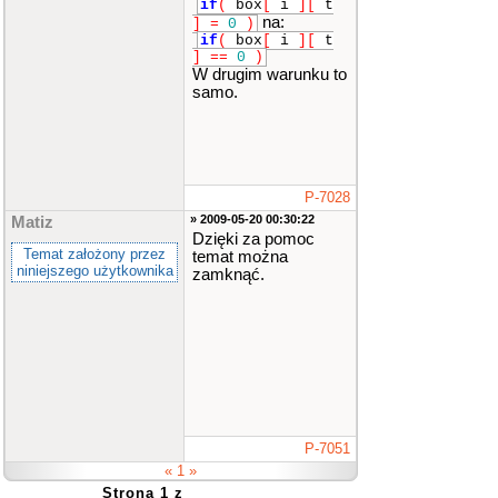
if
(
box
[
i
]
[
t
na:
]
=
0
)
if
(
box
[
i
]
[
t
]
==
0
)
W drugim warunku to
samo.
P-7028
» 2009-05-20 00:30:22
Matiz
Dzięki za pomoc
Temat założony przez
temat można
niniejszego użytkownika
zamknąć.
P-7051
« 1 »
Strona 1 z