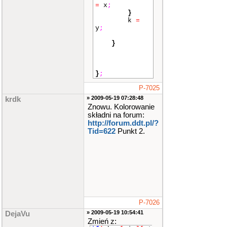
=
x
;
}
k
=
y
;
}
}
;
P-7025
» 2009-05-19 07:28:48
krdk
Znowu. Kolorowanie
składni na forum:
http://forum.ddt.pl/?
Tid=622
Punkt 2.
P-7026
» 2009-05-19 10:54:41
DejaVu
Zmień z: