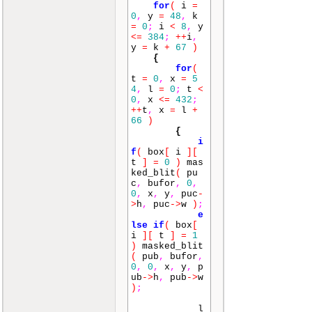
for
(
i
=
0
,
y
=
48
,
k
=
0
;
i
<
8
,
y
<=
384
;
++
i
,
y
=
k
+
67
)
{
for
(
t
=
0
,
x
=
5
4
,
l
=
0
;
t
<
0
,
x
<=
432
;
++
t
,
x
=
l
+
66
)
{
i
f
(
box
[
i
]
[
t
]
=
0
)
mas
ked_blit
(
pu
c
,
bufor
,
0
,
0
,
x
,
y
,
puc
-
>
h
,
puc
->
w
)
;
e
lse
if
(
box
[
i
]
[
t
]
=
1
)
masked_blit
(
pub
,
bufor
,
0
,
0
,
x
,
y
,
p
ub
->
h
,
pub
->
w
)
;
l