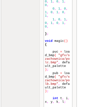
0
,
1
,
0
,
1
,
0
,
0
,
1
,
0
,
1
,
0
,
1
,
0
,
1
,
1
,
0
,
1
,
0
,
1
,
0
,
1
,
0
,
}
;
void
magic
()
{
puc
=
loa
d_bmp
(
"gfx/s
zachownica/po
lc.bmp"
,
defa
ult_palette
)
;
pub
=
loa
d_bmp
(
"gfx/s
zachownica/po
lb.bmp"
,
defa
ult_palette
)
;
int
t
,
i
,
x
,
y
,
k
,
l
;