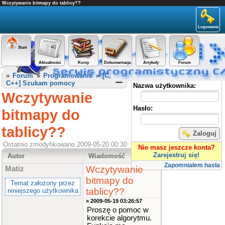
Wczytywanie bitmapy do tablicy??
Logowanie
Start
Aktualności
Kursy
Dokumentacja
Artykuły
Forum
Panel użytkownika
»
Forum
»
Programowanie
»
[C,
C++] Szukam pomocy
Nazwa użytkownika:
Wczytywanie
Hasło:
bitmapy do
tablicy??
Zaloguj
Ostatnio zmodyfikowano 2009-05-20 00:30
Nie masz jeszcze konta?
Zarejestruj się!
Autor
Wiadomość
Zapomniałem hasła
Wczytywanie
Matiz
bitmapy do
Temat założony przez
tablicy??
niniejszego użytkownika
» 2009-05-19 03:26:57
Proszę o pomoc w
korekcie algorytmu.