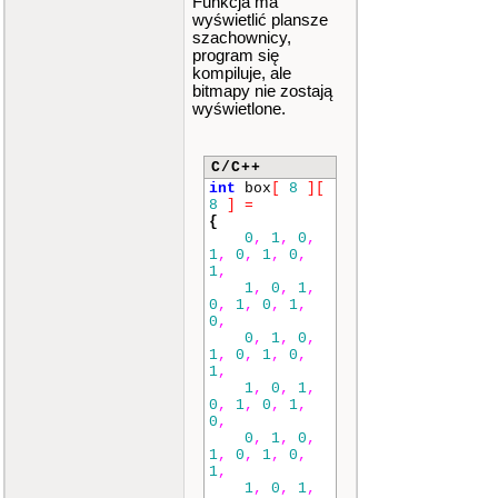
Funkcja ma
wyświetlić plansze
szachownicy,
program się
kompiluje, ale
bitmapy nie zostają
wyświetlone.
C/C++
int
box
[
8
]
[
8
]
=
{
0
,
1
,
0
,
1
,
0
,
1
,
0
,
1
,
1
,
0
,
1
,
0
,
1
,
0
,
1
,
0
,
0
,
1
,
0
,
1
,
0
,
1
,
0
,
1
,
1
,
0
,
1
,
0
,
1
,
0
,
1
,
0
,
0
,
1
,
0
,
1
,
0
,
1
,
0
,
1
,
1
,
0
,
1
,