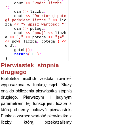
cout
<<
"Podaj liczbe:
"
;
cin
>>
liczba
;
cout
<<
"Do ktorej pote
gi podniesc liczbe "
<<
lic
zba
<<
"? Wpisz wartosc: "
;
cin
>>
potega
;
cout
<<
"pow("
<<
liczb
a
<<
","
<<
potega
<<
")="
<<
pow
(
liczba
,
potega
)
<<
endl
;
getch
()
;
return
(
0
)
;
}
Pierwiastek stopnia
drugiego
Biblioteka
math.h
została również
wyposażona w funkcję
sqrt
. Służy
ona do obliczenia pierwiastka stopnia
drugiego. Pierwszym i jedynym
parametrem tej funkcji jest liczba z
której chcemy policzyć pierwiastek.
Funkcja zwraca wartość pierwiastka z
liczby, którą przekazaliśmy