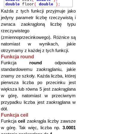
double
floor
(
double
)
;
Każda z tych funkcji przyjmuje jako
jedyny parametr liczbę rzeczywistą i
zwraca zaokrągloną liczbę typu
rzeczywistego
(zmiennoprzecinkowego). Różnice są
natomiast w wynikach, jakie
otrzymamy z każdej z tych funkcji.
Funkcja round
Funkcja
round
odpowiada
standardowemu zaokrąglaniu, jakie
znamy ze szkoły. Każda liczba, której
pierwsza liczba po przecinku jest
większa lub równa 5 jest zaokrąglana
w górę, natomiast w przeciwnym
przypadku liczba jest zaokrąglana w
dół.
Funkcja ceil
Funkcja
ceil
zaokrągla liczby zawsze
w górę. Tak więc, liczba np.
3.0001