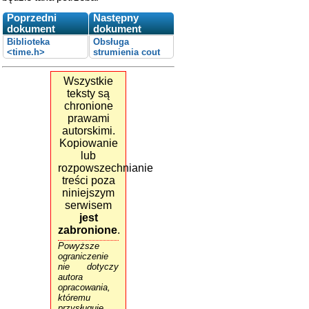
Poprzedni
Następny
dokument
dokument
Biblioteka
Obsługa
<time.h>
strumienia cout
Wszystkie
teksty są
chronione
prawami
autorskimi.
Kopiowanie
lub
rozpowszechnianie
treści poza
niniejszym
serwisem
jest
zabronione
.
Powyższe
ograniczenie
nie dotyczy
autora
opracowania,
któremu
przysługuje