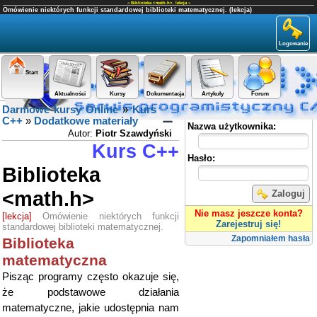
«
Biblioteka <math.h>
,
lekcja
»
Omówienie niektórych funkcji standardowej biblioteki matematycznej. (lekcja)
Logowanie
Start
Aktualności
Kursy
Dokumentacja
Artykuły
Forum
Darmowe kursy Online
»
Kurs
Panel użytkownika
C++
»
Dodatkowe materiały
Nazwa użytkownika:
Autor:
Piotr Szawdyński
Kurs C++
Hasło:
Biblioteka
<math.h>
Zaloguj
Nie masz jeszcze konta?
[lekcja]
Omówienie niektórych funkcji
Zarejestruj się!
standardowej biblioteki matematycznej.
Zapomniałem hasła
Biblioteka
matematyczna
Pisząc programy często okazuje się,
że podstawowe działania
matematyczne, jakie udostępnia nam