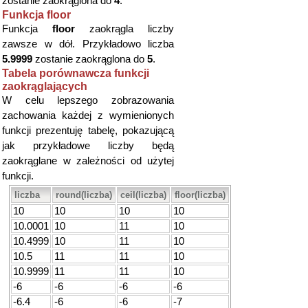
zostanie zaokrąglona do
4
.
Funkcja floor
Funkcja
floor
zaokrągla liczby
zawsze w dół. Przykładowo liczba
5.9999
zostanie zaokrąglona do
5
.
Tabela porównawcza funkcji
zaokrąglających
W celu lepszego zobrazowania
zachowania każdej z wymienionych
funkcji prezentuję tabelę, pokazującą
jak przykładowe liczby będą
zaokrąglane w zależności od użytej
funkcji.
liczba
round(liczba)
ceil(liczba)
floor(liczba)
10
10
10
10
10.0001
10
11
10
10.4999
10
11
10
10.5
11
11
10
10.9999
11
11
10
-6
-6
-6
-6
-6.4
-6
-6
-7