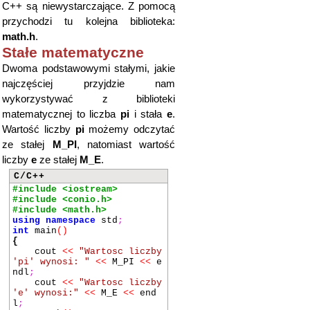
C++ są niewystarczające. Z pomocą
przychodzi tu kolejna biblioteka:
math.h
.
Stałe matematyczne
Dwoma podstawowymi stałymi, jakie
najczęściej przyjdzie nam
wykorzystywać z biblioteki
matematycznej to liczba
pi
i stała
e
.
Wartość liczby
pi
możemy odczytać
ze stałej
M_PI
, natomiast wartość
liczby
e
ze stałej
M_E
.
C/C++
#include <iostream>
#include <conio.h>
#include <math.h>
using
namespace
std
;
int
main
()
{
cout
<<
"Wartosc liczby
'pi' wynosi: "
<<
M_PI
<<
e
ndl
;
cout
<<
"Wartosc liczby
'e' wynosi:"
<<
M_E
<<
end
l
;