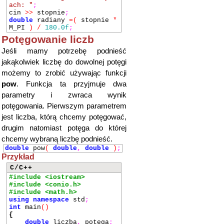
ach: "
;
cin
>>
stopnie
;
double
radiany
=
(
stopnie
*
M_PI
)
/
180.0f
;
Potęgowanie liczb
Jeśli mamy potrzebę podnieść
jakąkolwiek liczbę do dowolnej potęgi
możemy to zrobić używając funkcji
pow
. Funkcja ta przyjmuje dwa
parametry i zwraca wynik
potęgowania. Pierwszym parametrem
jest liczba, którą chcemy potęgować,
drugim natomiast potęga do której
chcemy wybraną liczbę podnieść.
double
pow
(
double
,
double
)
;
Przykład
C/C++
#include <iostream>
#include <conio.h>
#include <math.h>
using
namespace
std
;
int
main
()
{
double
liczba
,
potega
;