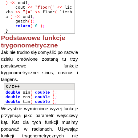
)
<<
endl
;
cout
<<
"floor("
<<
lic
zba
<<
")="
<<
floor
(
liczb
a
)
<<
endl
;
getch
()
;
return
(
0
)
;
}
Podstawowe funkcje
trygonometryczne
Jak nie trudno się domyślić po nazwie
działu omówione zostaną tu trzy
podstawowe funkcje
trygonometryczne: sinus, cosinus i
tangens.
C/C++
double
sin
(
double
)
;
double
cos
(
double
)
;
double
tan
(
double
)
;
Wszystkie wymienione wyżej funkcje
przyjmują jako parametr wejściowy
kąt. Kąt dla tych funkcji musimy
podawać w radianach. Używając
funkcji trygonometrycznych nie