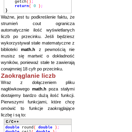
getch
()
;
return
(
0
)
;
}
Ważne, jest tu podkreślenie faktu, że
strumień cout ogranicza
automatycznie ilość wyświetlanych
liczb po przecinku. Jeśli będziesz
wykorzystywał stałe matematyczne z
biblioteki
math.h
z pewnością nie
musisz się martwić o dokładność
wyników, ponieważ stałe te zawierają
conajmniej 18 cyfr po przecinku.
Zaokrąglanie liczb
Wraz z dołączeniem pliku
nagłówkowego
math.h
poza stałymi
dostajemy bardzo dużą ilość funkcji.
Pierwszymi funkcjami, które chcę
omówić to funkcje zaokrąglające
liczbę i są to:
C/C++
double
round
(
double
)
;
double
ceil
(
double
)
;