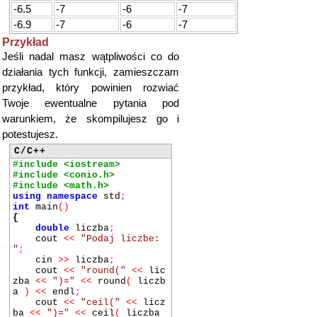
-6.5
-7
-6
-7
-6.9
-7
-6
-7
Przykład
Jeśli nadal masz wątpliwości co do
działania tych funkcji, zamieszczam
przykład, który powinien rozwiać
Twoje ewentualne pytania pod
warunkiem, że skompilujesz go i
potestujesz.
C/C++
#include <iostream>
#include <conio.h>
#include <math.h>
using
namespace
std
;
int
main
()
{
double
liczba
;
cout
<<
"Podaj liczbe:
"
;
cin
>>
liczba
;
cout
<<
"round("
<<
lic
zba
<<
")="
<<
round
(
liczb
a
)
<<
endl
;
cout
<<
"ceil("
<<
licz
ba
<<
")="
<<
ceil
(
liczba