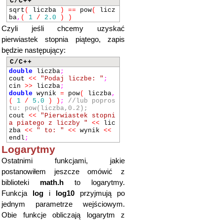
C/C++
sqrt
(
liczba
)
==
pow
(
licz
ba
,
(
1
/
2.0
)
)
Czyli jeśli chcemy uzyskać
pierwiastek stopnia piątego, zapis
będzie następujący:
C/C++
double
liczba
;
cout
<<
"Podaj liczbe: "
;
cin
>>
liczba
;
double
wynik
=
pow
(
liczba
,
(
1
/
5.0
)
)
;
//lub popros
tu: pow(liczba,0.2);
cout
<<
"Pierwiastek stopni
a piatego z liczby "
<<
lic
zba
<<
" to: "
<<
wynik
<<
endl
;
Logarytmy
Ostatnimi funkcjami, jakie
postanowiłem jeszcze omówić z
biblioteki
math.h
to logarytmy.
Funkcja
log
i
log10
przyjmują po
jednym parametrze wejściowym.
Obie funkcje obliczają logarytm z