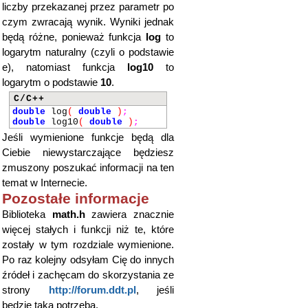
liczby przekazanej przez parametr po
czym zwracają wynik. Wyniki jednak
będą różne, ponieważ funkcja
log
to
logarytm naturalny (czyli o podstawie
e), natomiast funkcja
log10
to
logarytm o podstawie
10
.
C/C++
double
log
(
double
)
;
double
log10
(
double
)
;
Jeśli wymienione funkcje będą dla
Ciebie niewystarczające będziesz
zmuszony poszukać informacji na ten
temat w Internecie.
Pozostałe informacje
Biblioteka
math.h
zawiera znacznie
więcej stałych i funkcji niż te, które
zostały w tym rozdziale wymienione.
Po raz kolejny odsyłam Cię do innych
źródeł i zachęcam do skorzystania ze
strony
http://forum.ddt.pl
, jeśli
będzie taka potrzeba.