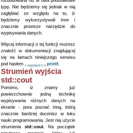
rozbudowana niż te dwa podstawowe
typy. Nie będziemy się jednak w nią
zagłębiać ze względu na to, iż
będziemy wykorzystywali inne i
znacznie prostsze narzędzie do
wypisywania danych.
Więcej informacji o tej funkcji możesz
znaleźć w dokumentacji znajdującej
się na łamach niniejszego serwisu
pod hasłem
printf
.
»
standard C
♦
Strumień wyjścia
std::cout
Pomimo, iż znamy już
powierzchownie jedną technikę
wypisywania różnych danych na
ekranie - pora poznać inną, którą
znacznie bardziej docenisz w toku
nauki programowania. Jest nią użycie
strumienia
std::cout
. Na początek