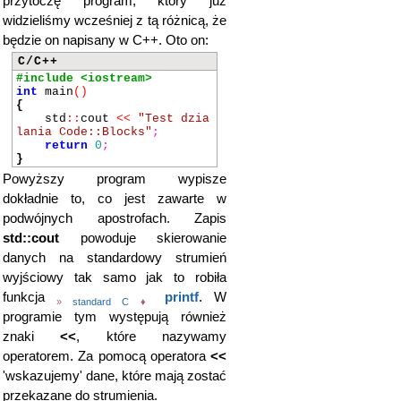
przytoczę program, który już
widzieliśmy wcześniej z tą różnicą, że
będzie on napisany w C++. Oto on:
C/C++
#include <iostream>
int
main
()
{
std
::
cout
<<
"Test dzia
lania Code::Blocks"
;
return
0
;
}
Powyższy program wypisze
dokładnie to, co jest zawarte w
podwójnych apostrofach. Zapis
std::cout
powoduje skierowanie
danych na standardowy strumień
wyjściowy tak samo jak to robiła
funkcja
printf
. W
»
standard C
♦
programie tym występują również
znaki
<<
, które nazywamy
operatorem. Za pomocą operatora
<<
'wskazujemy' dane, które mają zostać
przekazane do strumienia.