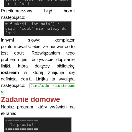
er of 'std'
Przetłumaczony błąd brzmi
następująco:
W funkcji 'int main()':
błąd: 'cout' nie należy do
'std'
Innymi słowy: kompilator
poinformował Ciebie, że nie wie co to
cout
jest
. Rozwiązaniem tego
problemu jest oczywiście dopisanie
linijki, która dołączy bibliotekę
iostream
w której znajduje się
cout
definicja
. Linijka ta wygląda
następująco:
#include <iostream
.
>
Zadanie domowe
Napisz program, który wyświetli na
ekranie:
==============
= To proste! =
==============