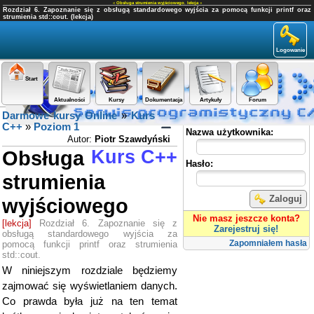
«
Obsługa strumienia wyjściowego
,
lekcja
»
Rozdział 6. Zapoznanie się z obsługą standardowego wyjścia za pomocą funkcji printf oraz
strumienia std::cout. (lekcja)
Logowanie
Start
Aktualności
Kursy
Dokumentacja
Artykuły
Forum
Darmowe kursy Online
»
Kurs
Panel użytkownika
C++
»
Poziom 1
Nazwa użytkownika:
Autor:
Piotr Szawdyński
Obsługa
Kurs C++
Hasło:
strumienia
Zaloguj
wyjściowego
Nie masz jeszcze konta?
[lekcja]
Rozdział 6. Zapoznanie się z
Zarejestruj się!
obsługą standardowego wyjścia za
Zapomniałem hasła
pomocą funkcji printf oraz strumienia
std::cout.
W niniejszym rozdziale będziemy
zajmować się wyświetlaniem danych.
Co prawda była już na ten temat