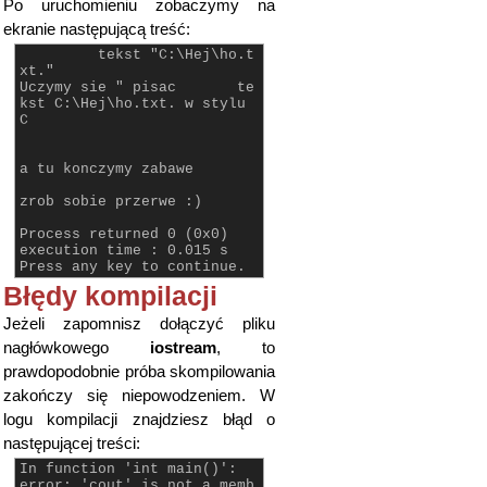
Po uruchomieniu zobaczymy na
ekranie następującą treść:
tekst "C:\Hej\ho.t
xt."
Uczymy sie " pisac te
kst C:\Hej\ho.txt. w stylu
C
a tu konczymy zabawe
zrob sobie przerwe :)
Process returned 0 (0x0)
execution time : 0.015 s
Press any key to continue.
Błędy kompilacji
Jeżeli zapomnisz dołączyć pliku
nagłówkowego
iostream
, to
prawdopodobnie próba skompilowania
zakończy się niepowodzeniem. W
logu kompilacji znajdziesz błąd o
następującej treści:
In function 'int main()':
error: 'cout' is not a memb