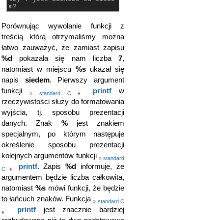
m?
Porównując wywołanie funkcji z
treścią którą otrzymaliśmy można
łatwo zauważyć, że zamiast zapisu
%d
pokazała się nam liczba
7
,
natomiast w miejscu
%s
ukazał się
napis
siedem
. Pierwszy argument
funkcji
printf
w
»
standard C
♦
rzeczywistości służy do formatowania
wyjścia, tj. sposobu prezentacji
danych. Znak
%
jest znakiem
specjalnym, po którym następuje
określenie sposobu prezentacji
kolejnych argumentów funkcji
»
standard
printf
. Zapis
%d
informuje, że
C
♦
argumentem będzie liczba całkowita,
natomiast
%s
mówi funkcji, że będzie
to łańcuch znaków. Funkcja
»
standard C
printf
jest znacznie bardziej
♦