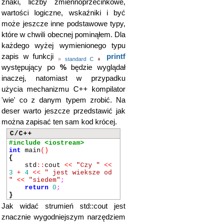
znaki, liczby zmiennoprzecinkowe,
wartości logiczne, wskaźniki i być
może jeszcze inne podstawowe typy,
które w chwili obecnej pominąłem. Dla
każdego wyżej wymienionego typu
zapis w funkcji
printf
»
standard C
♦
występujący po
%
będzie wyglądał
inaczej, natomiast w przypadku
użycia mechanizmu C++ kompilator
'wie' co z danym typem zrobić. Na
deser warto jeszcze przedstawić jak
można zapisać ten sam kod krócej.
C/C++
#include <iostream>
int
main
()
{
std
::
cout
<<
"Czy "
<<
3
+
4
<<
" jest wieksze od
"
<<
"siedem"
;
return
0
;
}
Jak widać strumień std::cout jest
znacznie wygodniejszym narzędziem