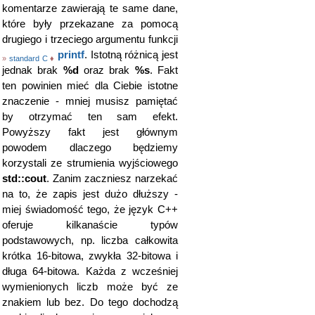
komentarze zawierają te same dane,
które były przekazane za pomocą
drugiego i trzeciego argumentu funkcji
printf
. Istotną różnicą jest
»
standard C
♦
jednak brak
%d
oraz brak
%s
. Fakt
ten powinien mieć dla Ciebie istotne
znaczenie - mniej musisz pamiętać
by otrzymać ten sam efekt.
Powyższy fakt jest głównym
powodem dlaczego będziemy
korzystali ze strumienia wyjściowego
std::cout
. Zanim zaczniesz narzekać
na to, że zapis jest dużo dłuższy -
miej świadomość tego, że język C++
oferuje kilkanaście typów
podstawowych, np. liczba całkowita
krótka 16-bitowa, zwykła 32-bitowa i
długa 64-bitowa. Każda z wcześniej
wymienionych liczb może być ze
znakiem lub bez. Do tego dochodzą