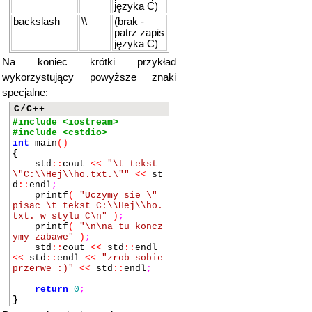
języka C)
backslash
\\
(brak -
patrz zapis
języka C)
Na koniec krótki przykład
wykorzystujący powyższe znaki
specjalne:
C/C++
#include <iostream>
#include <cstdio>
int
main
()
{
std
::
cout
<<
"\t tekst
\"C:\\Hej\\ho.txt.\""
<<
st
d
::
endl
;
printf
(
"Uczymy sie \"
pisac \t tekst C:\\Hej\\ho.
txt. w stylu C\n"
)
;
printf
(
"\n\na tu koncz
ymy zabawe"
)
;
std
::
cout
<<
std
::
endl
<<
std
::
endl
<<
"zrob sobie
przerwe :)"
<<
std
::
endl
;
return
0
;
}