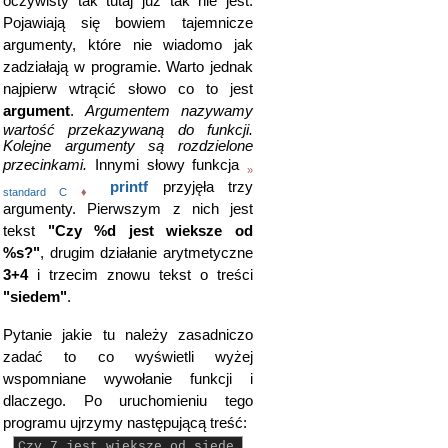
oczywisty tak tutaj już tak nie jest.
Pojawiają się bowiem tajemnicze
argumenty, które nie wiadomo jak
zadziałają w programie. Warto jednak
najpierw wtrącić słowo co to jest
argument
.
Argumentem nazywamy
wartość przekazywaną do funkcji.
Kolejne argumenty są rozdzielone
przecinkami.
Innymi słowy funkcja
»
printf
przyjęła trzy
standard C
♦
argumenty. Pierwszym z nich jest
tekst
"Czy %d jest wieksze od
%s?"
, drugim działanie arytmetyczne
3+4
i trzecim znowu tekst o treści
"siedem"
.
Pytanie jakie tu należy zasadniczo
zadać to co wyświetli wyżej
wspomniane wywołanie funkcji i
dlaczego. Po uruchomieniu tego
programu ujrzymy następującą treść:
Czy 7 jest wieksze od siede