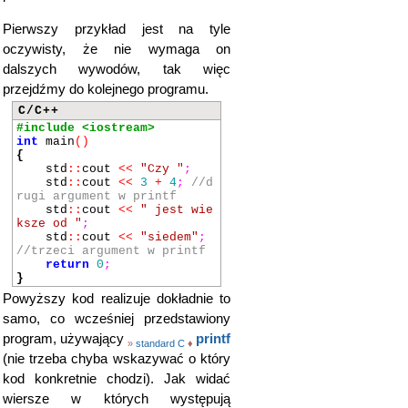
Pierwszy przykład jest na tyle
oczywisty, że nie wymaga on
dalszych wywodów, tak więc
przejdźmy do kolejnego programu.
C/C++
#include <iostream>
int
main
()
{
std
::
cout
<<
"Czy "
;
std
::
cout
<<
3
+
4
;
//d
rugi argument w printf
std
::
cout
<<
" jest wie
ksze od "
;
std
::
cout
<<
"siedem"
;
//trzeci argument w printf
return
0
;
}
Powyższy kod realizuje dokładnie to
samo, co wcześniej przedstawiony
program, używający
printf
»
standard C
♦
(nie trzeba chyba wskazywać o który
kod konkretnie chodzi). Jak widać
wiersze w których występują