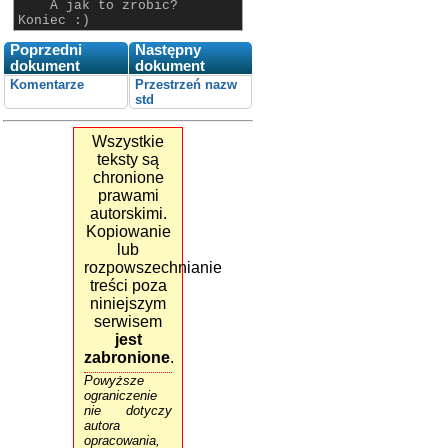
A jak to zrobic?
Koniec :)
Poprzedni
Następny
dokument
dokument
Komentarze
Przestrzeń nazw
std
Wszystkie
teksty są
chronione
prawami
autorskimi.
Kopiowanie
lub
rozpowszechnianie
treści poza
niniejszym
serwisem
jest
zabronione
.
Powyższe
ograniczenie
nie dotyczy
autora
opracowania,