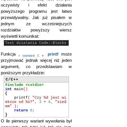
oczywisty i efekt działania
powyższego programu jest łatwo
przewidywalny. Jak już pisałem w
jednym ze wcześniejszych
rozdziałów powyższy wiersz
wyświetli komunikat:
Test dzialania Code::Blocks
Funkcja
printf
może
»
standard C
♦
przyjmować jednak więcej niż jeden
argument, co przedstawiam w
poniższym przykładzie:
C/C++
#include <cstdio>
int
main
()
{
printf
(
"Czy %d jest wi
eksze od %s?"
,
3
+
4
,
"sied
em"
)
;
return
0
;
}
O ile pierwszy wariant wywołania był