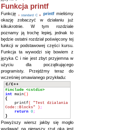
Funkcja printf
Funkcję
printf
mieliśmy
»
standard C
♦
okazję zobaczyć w działaniu już
kilkukrotnie. W tym rozdziale
poznamy ją trochę lepiej, jednak to
będzie ostatni rozdział poświęcony tej
funkcji w podstawowej części kursu.
Funkcja ta wywodzi się bowiem z
języka C i nie jest zbyt przyjemna w
użyciu dla początkującego
programisty. Przejdźmy teraz do
wcześniej omawianego przykładu:
C/C++
#include <cstdio>
int
main
()
{
printf
(
"Test dzialania
Code::Blocks"
)
;
return
0
;
}
Powyższy wiersz jakby się mogło
wydawać na pierwszy rzut oka jest