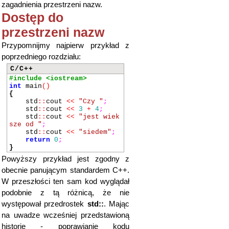
zagadnienia przestrzeni nazw.
Dostęp do
przestrzeni nazw
Przypomnijmy najpierw przykład z
poprzedniego rozdziału:
C/C++
#include <iostream>
int
main
()
{
std
::
cout
<<
"Czy "
;
std
::
cout
<<
3
+
4
;
std
::
cout
<<
"jest wiek
sze od "
;
std
::
cout
<<
"siedem"
;
return
0
;
}
Powyższy przykład jest zgodny z
obecnie panującym standardem C++.
W przeszłości ten sam kod wyglądał
podobnie z tą różnicą, że nie
występował przedrostek
std::
. Mając
na uwadze wcześniej przedstawioną
historię - poprawianie kodu