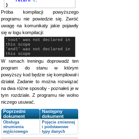
return
0
;
}
Próba kompilacji powyższego
programu nie powiedzie się. Zwróć
uwagę na komunikaty jakie pojawiły
się w logu kompilacji:
'cout' was not declared in
this scope
'endl' was not declared in
this scope
W ramach treningu doprowadź ten
program do stanu w którym
powyższy kod będzie się kompilował i
działał. Zadanie to można rozwiązać
na dwa różne sposoby - poznałeś je w
tym rozdziale. Z programu nie wolno
niczego usuwać.
Poprzedni
Następny
dokument
dokument
Obsługa
Pojęcie zmiennej
strumienia
i podstawowe
wyjściowego
typy danych