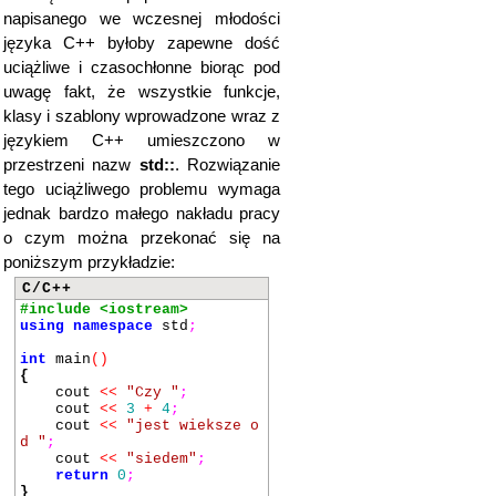
napisanego we wczesnej młodości
języka C++ byłoby zapewne dość
uciążliwe i czasochłonne biorąc pod
uwagę fakt, że wszystkie funkcje,
klasy i szablony wprowadzone wraz z
językiem C++ umieszczono w
przestrzeni nazw
std::
. Rozwiązanie
tego uciążliwego problemu wymaga
jednak bardzo małego nakładu pracy
o czym można przekonać się na
poniższym przykładzie:
C/C++
#include <iostream>
using
namespace
std
;
int
main
()
{
cout
<<
"Czy "
;
cout
<<
3
+
4
;
cout
<<
"jest wieksze o
d "
;
cout
<<
"siedem"
;
return
0
;
}