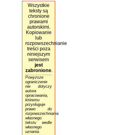
Wszystkie
teksty są
chronione
prawami
autorskimi.
Kopiowanie
lub
rozpowszechnianie
treści poza
niniejszym
serwisem
jest
zabronione
.
Powyższe
ograniczenie
nie dotyczy
autora
opracowania,
któremu
przysługuje
prawo do
rozpowszechniania
własnego
tekstu wedle
własnego
uznania.