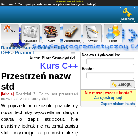
«
Przestrzeń nazw std
,
lekcja
»
Rozdział 7. Co to jest przestrzeń nazw i jak z niej korzystać. (lekcja)
Logowanie
Start
Aktualności
Kursy
Dokumentacja
Artykuły
Forum
Darmowe kursy Online
»
Kurs
Panel użytkownika
C++
»
Poziom 1
Nazwa użytkownika:
Autor:
Piotr Szawdyński
Kurs C++
Hasło:
Przestrzeń nazw
std
Zaloguj
Nie masz jeszcze konta?
[lekcja]
Rozdział 7. Co to jest przestrzeń
Zarejestruj się!
nazw i jak z niej korzystać.
Zapomniałem hasła
W poprzednim rozdziale poznaliśmy
nową technikę wyświetlania danych
opartą o zapis
std::cout
. Nie
pisaliśmy jednak nic na temat zapisu
std::
przyjmując, że po prostu tak się