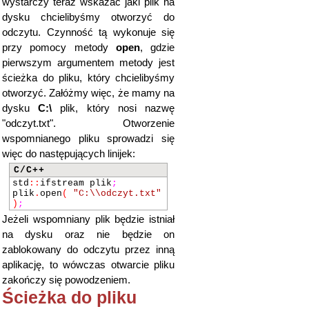
wystarczy teraz wskazać jaki plik na
dysku chcielibyśmy otworzyć do
odczytu. Czynność tą wykonuje się
przy pomocy metody
open
, gdzie
pierwszym argumentem metody jest
ścieżka do pliku, który chcielibyśmy
otworzyć. Załóżmy więc, że mamy na
dysku
C:\
plik, który nosi nazwę
"odczyt.txt". Otworzenie
wspomnianego pliku sprowadzi się
więc do następujących linijek:
C/C++
std
::
ifstream plik
;
plik
.
open
(
"C:\\odczyt.txt"
)
;
Jeżeli wspomniany plik będzie istniał
na dysku oraz nie będzie on
zablokowany do odczytu przez inną
aplikację, to wówczas otwarcie pliku
zakończy się powodzeniem.
Ścieżka do pliku