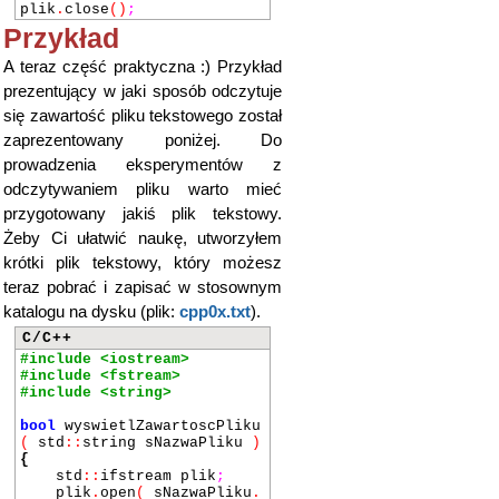
plik
.
close
()
;
Przykład
A teraz część praktyczna :) Przykład
prezentujący w jaki sposób odczytuje
się zawartość pliku tekstowego został
zaprezentowany poniżej. Do
prowadzenia eksperymentów z
odczytywaniem pliku warto mieć
przygotowany jakiś plik tekstowy.
Żeby Ci ułatwić naukę, utworzyłem
krótki plik tekstowy, który możesz
teraz pobrać i zapisać w stosownym
katalogu na dysku (plik:
cpp0x.txt
).
C/C++
#include <iostream>
#include <fstream>
#include <string>
bool
wyswietlZawartoscPliku
(
std
::
string sNazwaPliku
)
{
std
::
ifstream plik
;
plik
.
open
(
sNazwaPliku
.