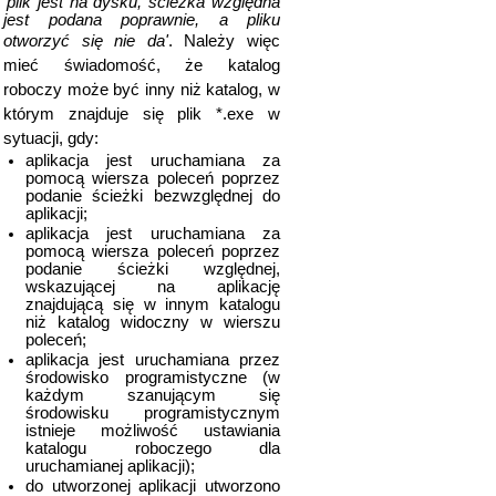
'plik jest na dysku, ścieżka względna
jest podana poprawnie, a pliku
otworzyć się nie da'
. Należy więc
mieć świadomość, że katalog
roboczy może być inny niż katalog, w
którym znajduje się plik *.exe w
sytuacji, gdy:
aplikacja jest uruchamiana za
pomocą wiersza poleceń poprzez
podanie ścieżki bezwzględnej do
aplikacji;
aplikacja jest uruchamiana za
pomocą wiersza poleceń poprzez
podanie ścieżki względnej,
wskazującej na aplikację
znajdującą się w innym katalogu
niż katalog widoczny w wierszu
poleceń;
aplikacja jest uruchamiana przez
środowisko programistyczne (w
każdym szanującym się
środowisku programistycznym
istnieje możliwość ustawiania
katalogu roboczego dla
uruchamianej aplikacji);
do utworzonej aplikacji utworzono