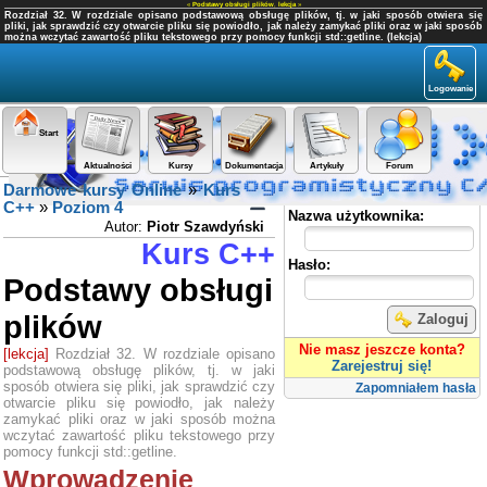
«
Podstawy obsługi plików
,
lekcja
»
Rozdział 32. W rozdziale opisano podstawową obsługę plików, tj. w jaki sposób otwiera się
pliki, jak sprawdzić czy otwarcie pliku się powiodło, jak należy zamykać pliki oraz w jaki sposób
można wczytać zawartość pliku tekstowego przy pomocy funkcji std::getline. (lekcja)
Logowanie
Start
Aktualności
Kursy
Dokumentacja
Artykuły
Forum
Darmowe kursy Online
»
Kurs
Panel użytkownika
C++
»
Poziom 4
Nazwa użytkownika:
Autor:
Piotr Szawdyński
Kurs C++
Hasło:
Podstawy obsługi
plików
Zaloguj
Nie masz jeszcze konta?
[lekcja]
Rozdział 32. W rozdziale opisano
Zarejestruj się!
podstawową obsługę plików, tj. w jaki
sposób otwiera się pliki, jak sprawdzić czy
Zapomniałem hasła
otwarcie pliku się powiodło, jak należy
zamykać pliki oraz w jaki sposób można
wczytać zawartość pliku tekstowego przy
pomocy funkcji std::getline.
Wprowadzenie