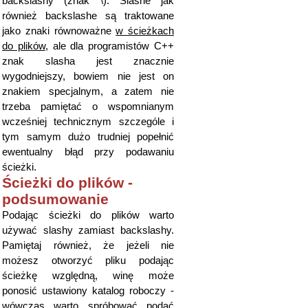
backslashy (znak \). Slashe jak
również backslashe są traktowane
jako znaki równoważne
w ścieżkach
do plików
, ale dla programistów C++
znak slasha jest znacznie
wygodniejszy, bowiem nie jest on
znakiem specjalnym, a zatem nie
trzeba pamiętać o wspomnianym
wcześniej technicznym szczególe i
tym samym dużo trudniej popełnić
ewentualny błąd przy podawaniu
ścieżki.
Ścieżki do plików -
podsumowanie
Podając ścieżki do plików warto
używać slashy zamiast backslashy.
Pamiętaj również, że jeżeli nie
możesz otworzyć pliku podając
ścieżkę względną, winę może
ponosić ustawiony katalog roboczy -
wówczas warto spróbować podać