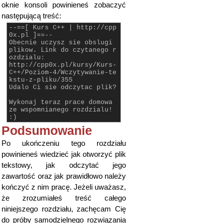
oknie konsoli powinieneś zobaczyć
następującą treść:
--==[ Kurs C++ | http://cpp
0x.pl ]==--
Obecnie uczysz sie obslugi
plikow. Link do czytanego r
ozdzialu:
http://cpp0x.pl/kursy/Kurs-
C++/Poziom-4/Wczytywanie-te
kstu-z-pliku/355
Udalo Ci sie odczytac plik?
Wykonaj teraz prace domowa
ze wspomnianego rozdzialu!
:)
Podsumowanie
Po ukończeniu tego rozdziału
powinieneś wiedzieć jak otworzyć plik
tekstowy, jak odczytać jego
zawartość oraz jak prawidłowo należy
kończyć z nim pracę. Jeżeli uważasz,
że zrozumiałeś treść całego
niniejszego rozdziału, zachęcam Cię
do próby samodzielnego rozwiązania