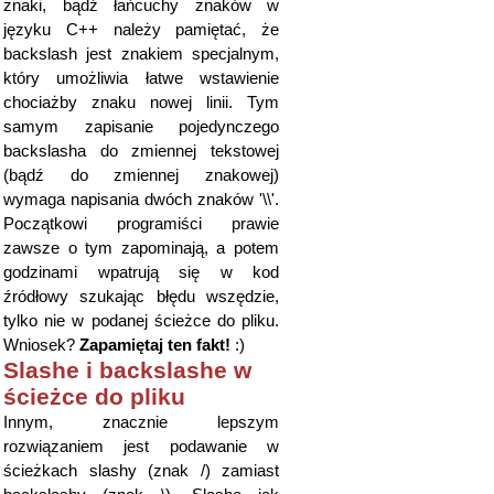
znaki, bądź łańcuchy znaków w
języku C++ należy pamiętać, że
backslash jest znakiem specjalnym,
który umożliwia łatwe wstawienie
chociażby znaku nowej linii. Tym
samym zapisanie pojedynczego
backslasha do zmiennej tekstowej
(bądź do zmiennej znakowej)
wymaga napisania dwóch znaków '\\'.
Początkowi programiści prawie
zawsze o tym zapominają, a potem
godzinami wpatrują się w kod
źródłowy szukając błędu wszędzie,
tylko nie w podanej ścieżce do pliku.
Wniosek?
Zapamiętaj ten fakt!
:)
Slashe i backslashe w
ścieżce do pliku
Innym, znacznie lepszym
rozwiązaniem jest podawanie w
ścieżkach slashy (znak /) zamiast