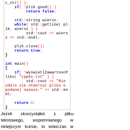
c_str
()
)
;
if
(
!
plik
.
good
()
)
return
false
;
std
::
string wiersz
;
while
(
std
::
getline
(
pl
ik
,
wiersz
)
)
std
::
cout
<<
wiers
z
<<
std
::
endl
;
plik
.
close
()
;
return
true
;
}
int
main
()
{
if
(
!
wyswietlZawartoscP
liku
(
"cpp0x.txt"
)
)
std
::
cout
<<
"Nie
udalo sie otworzyc pliku o
podanej nazwie."
<<
std
::
en
dl
;
return
0
;
}
Jeżeli skorzystałeś z pliku
tekstowego, wspomnianego w
niniejszym kursie, to wówczas w