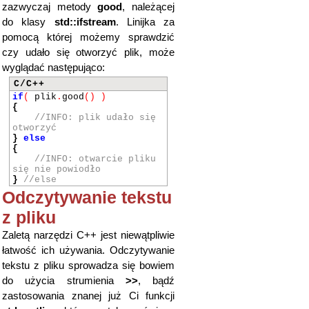
zazwyczaj metody
good
, należącej
do klasy
std::ifstream
. Linijka za
pomocą której możemy sprawdzić
czy udało się otworzyć plik, może
wyglądać następująco:
C/C++
if
(
plik
.
good
()
)
{
//INFO: plik udało się
otworzyć
}
else
{
//INFO: otwarcie pliku
się nie powiodło
}
//else
Odczytywanie tekstu
z pliku
Zaletą narzędzi C++ jest niewątpliwie
łatwość ich używania. Odczytywanie
tekstu z pliku sprowadza się bowiem
do użycia strumienia
>>
, bądź
zastosowania znanej już Ci funkcji