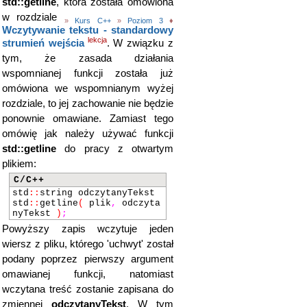
std::getline
, która została omówiona
w rozdziale
»
Kurs C++
»
Poziom 3
♦
Wczytywanie tekstu - standardowy
lekcja
strumień wejścia
. W związku z
tym, że zasada działania
wspomnianej funkcji została już
omówiona we wspomnianym wyżej
rozdziale, to jej zachowanie nie będzie
ponownie omawiane. Zamiast tego
omówię jak należy używać funkcji
std::getline
do pracy z otwartym
plikiem:
C/C++
std
::
string odczytanyTekst
std
::
getline
(
plik
,
odczyta
nyTekst
)
;
Powyższy zapis wczytuje jeden
wiersz z pliku, którego 'uchwyt' został
podany poprzez pierwszy argument
omawianej funkcji, natomiast
wczytana treść zostanie zapisana do
zmiennej
odczytanyTekst
. W tym