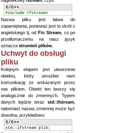
nagłówkowy
fstream
, czyli:
C/C++
#include <fstream>
Nazwa pliku jest łatwa do
zapamiętania, ponieważ jest to skrót z
angielskiego tj. od
F
ile
Stream
, co po
przetłumaczeniu na nasz język
oznacza
strumień plików
.
Uchwyt do obsługi
pliku
Kolejnym etapem jest utworzenie
obiektu, który umożliwi nam
komunikację ze wskazanym przez
nas plikiem. Obiekt ten tworzy się
analogicznie do zmiennych. Typem
danych będzie teraz
std::ifstream
,
natomiast nazwa zmiennej może być
dowolna, przykładowo:
C/C++
std
::
ifstream plik
;