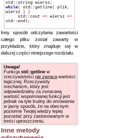
std
::
string wiersz
;
while
(
std
::
getline
(
plik
,
wiersz
)
)
std
::
cout
<<
wiersz
<<
std
::
endl
;
Inny sposób odczytania zawartości
całego pliku został zawarty w
przykładzie, który znajduje się w
dalszej części niniejszego rozdziału.
Uwaga!
Funkcja
std::getline
w
rzeczywistości
nie zwraca
wartości
logicznej. Rzeczywisty
mechanizm, który jest
odpowiedzialny za zwracaną
wartość wspomnianej funkcji jest
jednak na tyle trudny do omówienia
w jasny sposób, że na obecnym
poziomie Twojej wiedzy lepiej
pozostać przy zastosowanym w
treści uproszczeniu.
Inne metody
odczytywania