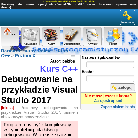
«
Debugowanie na przykładzie Visual Studio 2017
,
lekcja
»
Podstawy debugowania na przykładzie Visual Studio 2017, pismem obrazkowym opowiedziane.
(lekcja)
Logowanie
Start
Aktualności
Kursy
Dokumentacja
Artykuły
Forum
Darmowe kursy Online
»
Kurs
Panel użytkownika
C++
»
Poziom X
Nazwa użytkownika:
Autor:
pekfos
Kurs C++
Hasło:
Debugowanie na
przykładzie Visual
Zaloguj
Nie masz jeszcze konta?
Studio 2017
Zarejestruj się!
Zapomniałem hasła
[lekcja]
Podstawy debugowania na
przykładzie Visual Studio 2017, pismem
obrazkowym opowiedziane.
Program musi być skompilowany
w trybie
debug
, dla łatwego
debugowania. W release znacznie