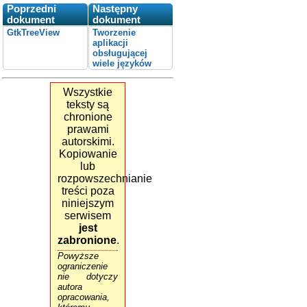
Poprzedni
Następny
dokument
dokument
GtkTreeView
Tworzenie
aplikacji
obsługującej
wiele języków
Wszystkie
teksty są
chronione
prawami
autorskimi.
Kopiowanie
lub
rozpowszechnianie
treści poza
niniejszym
serwisem
jest
zabronione
.
Powyższe
ograniczenie
nie dotyczy
autora
opracowania,