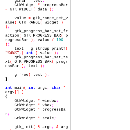
gchar
*
text
;
GtkWidget
*
progressBar
=
GTK_WIDGET
(
data
)
;
value
=
gtk_range_get_v
alue
(
GTK_RANGE
(
widget
)
)
;
gtk_progress_bar_set_fr
action
(
GTK_PROGRESS_BAR
(
p
rogressBar
)
,
value
/
100
)
;
text
=
g_strdup_printf
(
"%d%%"
,
(
int
)
value
)
;
gtk_progress_bar_set_te
xt
(
GTK_PROGRESS_BAR
(
progr
essBar
)
,
text
)
;
g_free
(
text
)
;
}
int
main
(
int
argc
,
char
*
argv
[]
)
{
GtkWidget
*
window
;
GtkWidget
*
vbox
;
GtkWidget
*
progressBa
r
;
GtkWidget
*
scale
;
gtk_init
(
&
argc
,
&
arg