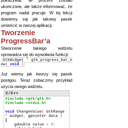
pokazywać ile procent zostało
ukończone, ale także informować, że
program nadal pracuje. W tej lekcji
dowiemy się jak takowy pasek
umieścić w naszej aplikacji.
Tworzenie
ProgressBar’a
Stworzenie takiego widżetu
sprowadza się do wywołania funkcji:
GtkWidget
*
gtk_progress_bar_n
ew
(
void
)
Już wiemy jak tworzy się pasek
postępu. Teraz zobaczmy przykład
użycia owego widżetu.
C/C++
#include <gtk/gtk.h>
#include <stdio.h>
void
ChangeValue
(
GtkRange
*
widget
,
gpointer data
)
{
gdouble value
=
0
;