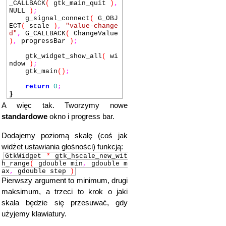
_CALLBACK
(
gtk_main_quit
)
,
NULL
)
;
g_signal_connect
(
G_OBJ
ECT
(
scale
)
,
"value-change
d"
,
G_CALLBACK
(
ChangeValue
)
,
progressBar
)
;
gtk_widget_show_all
(
wi
ndow
)
;
gtk_main
()
;
return
0
;
}
A więc tak. Tworzymy nowe
standardowe
okno i progress bar.
Dodajemy poziomą skalę (coś jak
widżet ustawiania głośności) funkcją:
GtkWidget
*
gtk_hscale_new_wit
h_range
(
gdouble min
,
gdouble m
ax
,
gdouble step
)
Pierwszy argument to minimum, drugi
maksimum, a trzeci to krok o jaki
skala będzie się przesuwać, gdy
użyjemy klawiatury.