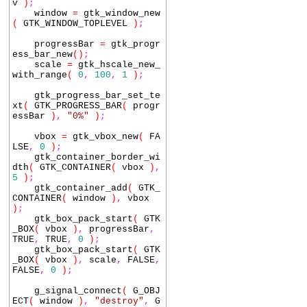
v
)
;
window
=
gtk_window_new
(
GTK_WINDOW_TOPLEVEL
)
;
progressBar
=
gtk_progr
ess_bar_new
()
;
scale
=
gtk_hscale_new_
with_range
(
0
,
100
,
1
)
;
gtk_progress_bar_set_te
xt
(
GTK_PROGRESS_BAR
(
progr
essBar
)
,
"0%"
)
;
vbox
=
gtk_vbox_new
(
FA
LSE
,
0
)
;
gtk_container_border_wi
dth
(
GTK_CONTAINER
(
vbox
)
,
5
)
;
gtk_container_add
(
GTK_
CONTAINER
(
window
)
,
vbox
)
;
gtk_box_pack_start
(
GTK
_BOX
(
vbox
)
,
progressBar
,
TRUE
,
TRUE
,
0
)
;
gtk_box_pack_start
(
GTK
_BOX
(
vbox
)
,
scale
,
FALSE
,
FALSE
,
0
)
;
g_signal_connect
(
G_OBJ
ECT
(
window
)
,
"destroy"
,
G