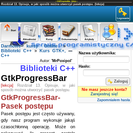
«
GtkProgressBar
,
lekcja
»
Rozdział 13. Opisuje, w jaki sposób można utworzyć pasek postępu. (lekcja)
Logowanie
Start
Aktualności
Kursy
Dokumentacja
Artykuły
Forum
Darmowe kursy Online
»
Panel użytkownika
Biblioteki C++
»
Kurs GTK+,
Nazwa użytkownika:
C++
Autor:
'MrPoxipol'
Biblioteki C++
Hasło:
GtkProgressBar
Zaloguj
[lekcja]
Rozdział 13. Opisuje, w jaki
Nie masz jeszcze konta?
sposób można utworzyć pasek postępu.
Zarejestruj się!
GtkProgressBar-
Zapomniałem hasła
Pasek postępu
Pasek postępu jest często używany,
gdy nasz program wykonuje jakąś
czasochłonną operację. Może on