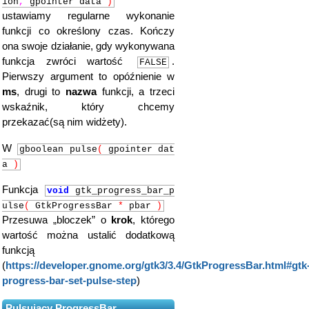
ion
,
gpointer data
)
ustawiamy regularne wykonanie
funkcji co określony czas. Kończy
ona swoje działanie, gdy wykonywana
funkcja zwróci wartość
.
FALSE
Pierwszy argument to opóźnienie w
ms
, drugi to
nazwa
funkcji, a trzeci
wskaźnik, który chcemy
przekazać(są nim widżety).
W
gboolean pulse
(
gpointer dat
a
)
Funkcja
void
gtk_progress_bar_p
ulse
(
GtkProgressBar
*
pbar
)
Przesuwa „bloczek” o
krok
, którego
wartość można ustalić dodatkową
funkcją
(
https://developer.gnome.org/gtk3/3.4/GtkProgressBar.html#gtk
progress-bar-set-pulse-step
)
Pulsujący ProgressBar