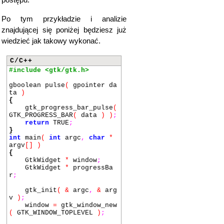
postępu.
Po tym przykładzie i analizie
znajdującej się poniżej będziesz już
wiedzieć jak takowy wykonać.
C/C++
#include <gtk/gtk.h>
gboolean pulse
(
gpointer da
ta
)
{
gtk_progress_bar_pulse
(
GTK_PROGRESS_BAR
(
data
)
)
;
return
TRUE
;
}
int
main
(
int
argc
,
char
*
argv
[]
)
{
GtkWidget
*
window
;
GtkWidget
*
progressBa
r
;
gtk_init
(
&
argc
,
&
arg
v
)
;
window
=
gtk_window_new
(
GTK_WINDOW_TOPLEVEL
)
;