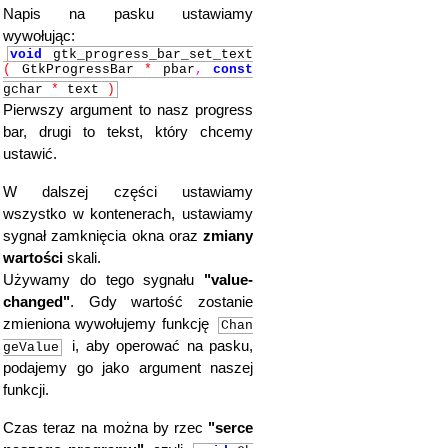
Napis na pasku ustawiamy
wywołując:
void
gtk_progress_bar_set_text
(
GtkProgressBar
*
pbar
,
const
gchar
*
text
)
Pierwszy argument to nasz progress
bar, drugi to tekst, który chcemy
ustawić.
W dalszej części ustawiamy
wszystko w kontenerach, ustawiamy
sygnał zamknięcia okna oraz
zmiany
wartości
skali.
Używamy do tego sygnału
"value-
changed"
. Gdy wartość zostanie
zmieniona wywołujemy funkcję
Chan
i, aby operować na pasku,
geValue
podajemy go jako argument naszej
funkcji.
Czas teraz na można by rzec
"serce