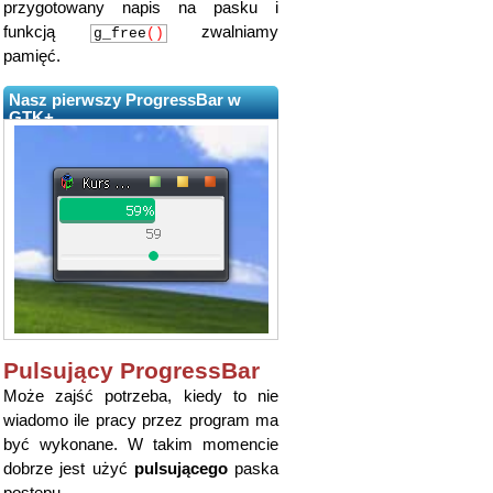
przygotowany napis na pasku i
funkcją
zwalniamy
g_free
()
pamięć.
Nasz pierwszy ProgressBar w
GTK+
Pulsujący ProgressBar
Może zajść potrzeba, kiedy to nie
wiadomo ile pracy przez program ma
być wykonane. W takim momencie
dobrze jest użyć
pulsującego
paska