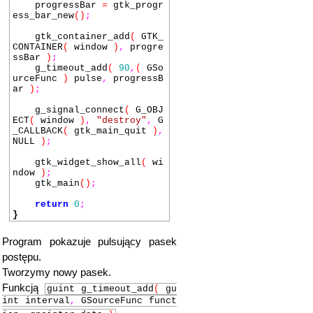
progressBar
=
gtk_progr
ess_bar_new
()
;
gtk_container_add
(
GTK_
CONTAINER
(
window
)
,
progre
ssBar
)
;
g_timeout_add
(
90
,
(
GSo
urceFunc
)
pulse
,
progressB
ar
)
;
g_signal_connect
(
G_OBJ
ECT
(
window
)
,
"destroy"
,
G
_CALLBACK
(
gtk_main_quit
)
,
NULL
)
;
gtk_widget_show_all
(
wi
ndow
)
;
gtk_main
()
;
return
0
;
}
Program pokazuje pulsujący pasek
postępu.
Tworzymy nowy pasek.
Funkcją
guint g_timeout_add
(
gu
int interval
,
GSourceFunc funct