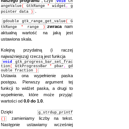
naszego programu"
, czyli
void
Ch
angeValue
(
GtkRange
*
widget
,
g
.
pointer data
)
gdouble gtk_range_get_value
(
G
zwraca
nam
tkRange
*
range
)
aktualną wartość na jaką jest
ustawiona skala.
Kolejną przydatną (i raczej
najważniejszą) rzeczą jest funkcja
void
gtk_progress_bar_set_frac
tion
(
GtkProgressBar
*
pbar
,
gd
ouble fraction
)
Ustawia ona wypełnienie paska
postępu. Pierwszy argument tej
funkcji to widżet paska, a drugi to
wypełnienie, które może przyjąć
wartości od
0.0 do 1.0
.
Dzięki
g_strdup_printf
zamieniamy liczby na tekst.
()
Następnie ustawiamy wcześniej