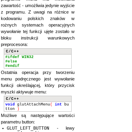
zawartość - umożliwia jedynie wyjście
z programu. Z uwagi na różnice w
kodowaniu polskich znaków w
rożnych systemach operacyjnych
wywołanie tej funkcji ujęte zostało w
bloku instrukcji warunkowych
preprocesora:
C/C++
#ifdef WIN32
#else
#endif
Ostatnia operacja przy tworzeniu
menu podręcznego jest wywołanie
funkcji określającej, który przycisk
myszki aktywuje menu:
C/C++
void
glutAttachMenu
(
int
bu
tton
)
Możliwe są następujące wartości
parametru button:
GLUT_LEFT_BUTTON
- lewy