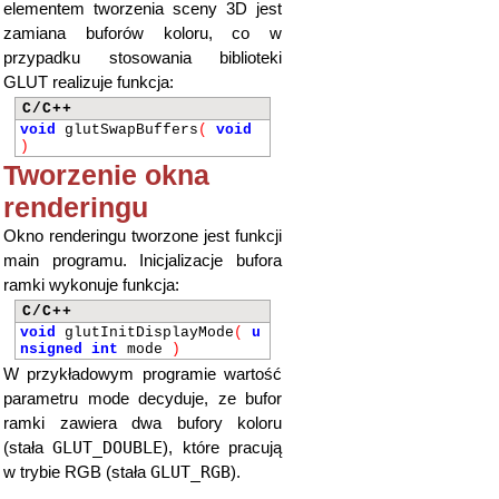
elementem tworzenia sceny 3D jest
zamiana buforów koloru, co w
przypadku stosowania biblioteki
GLUT realizuje funkcja:
C/C++
void
glutSwapBuffers
(
void
)
Tworzenie okna
renderingu
Okno renderingu tworzone jest funkcji
main programu. Inicjalizacje bufora
ramki wykonuje funkcja:
C/C++
void
glutInitDisplayMode
(
u
nsigned
int
mode
)
W przykładowym programie wartość
parametru mode decyduje, ze bufor
ramki zawiera dwa bufory koloru
GLUT_DOUBLE
(stała
), które pracują
GLUT_RGB
w trybie RGB (stała
).