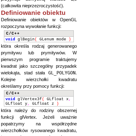
(całkowita nieprzezroczystość).
Definiowanie obiektu
Definiowanie obiektów w OpenGL
rozpoczyna wywołanie funkcji:
C/C++
void
glBegin
(
GLenum mode
)
która określa rodzaj generowanego
prymitywu lub prymitywów. W
pierwszym programie traktujemy
kwadrat jako szczególny przypadek
GL_POLYGON
wielokąta, stad stała
.
Kolejne wierzchołki kwadratu
określamy przy pomocy funkcji:
C/C++
void
glVertex3f
(
GLfloat x
,
GLfloat y
,
GLfloat z
)
która należy do rodziny obszernej
funkcji glVertex. Jeżeli uważnie
popatrzymy na współrzędne
wierzchołków rysowanego kwadratu,