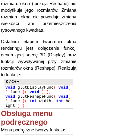
rozmiaru okna (funkcja Reshape) nie
modyfikuje jego rozmiarów. Zmiana
rozmiaru okna nie powoduje zmiany
wielkości ani przemieszczenia
rysowanego kwadratu.
Ostatnim etapem tworzenia okna
renderingu jest dołączenie funkcji
generującej scenę 3D (Display) oraz
funkcji wywoływanej przy zmianie
rozmiarów okna (Reshape). Realizują
to funkcje:
C/C++
void
glutDisplayFunc
(
void
(
*
func
)
(
void
)
)
;
void
glutReshapeFunc
(
void
(
*
func
)
(
int
width
,
int
he
ight
)
)
;
Obsługa menu
podręcznego
Menu podręczne tworzy funkcja: