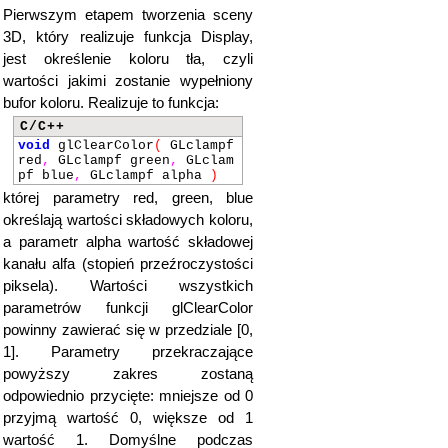
Pierwszym etapem tworzenia sceny
3D, który realizuje funkcja Display,
jest określenie koloru tła, czyli
wartości jakimi zostanie wypełniony
bufor koloru. Realizuje to funkcja:
C/C++
void
glClearColor
(
GLclampf
red
,
GLclampf green
,
GLclam
pf blue
,
GLclampf alpha
)
której parametry red, green, blue
określają wartości składowych koloru,
a parametr alpha wartość składowej
kanału alfa (stopień przeźroczystości
piksela). Wartości wszystkich
parametrów funkcji glClearColor
powinny zawierać się w przedziale [0,
1]. Parametry przekraczające
powyższy zakres zostaną
odpowiednio przycięte: mniejsze od 0
przyjmą wartość 0, większe od 1
wartość 1. Domyślne podczas