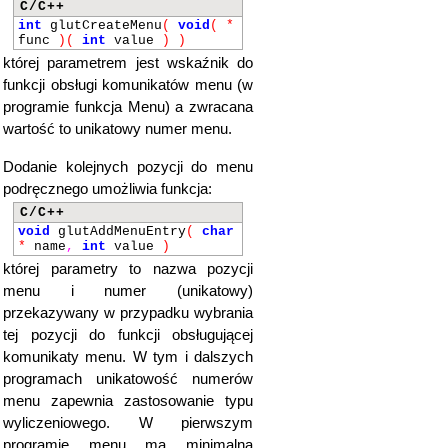
C/C++
int
glutCreateMenu
(
void
(
*
func
)
(
int
value
)
)
której parametrem jest wskaźnik do
funkcji obsługi komunikatów menu (w
programie funkcja Menu) a zwracana
wartość to unikatowy numer menu.
Dodanie kolejnych pozycji do menu
podręcznego umożliwia funkcja:
C/C++
void
glutAddMenuEntry
(
char
*
name
,
int
value
)
której parametry to nazwa pozycji
menu i numer (unikatowy)
przekazywany w przypadku wybrania
tej pozycji do funkcji obsługującej
komunikaty menu. W tym i dalszych
programach unikatowość numerów
menu zapewnia zastosowanie typu
wyliczeniowego. W pierwszym
programie menu ma minimalna