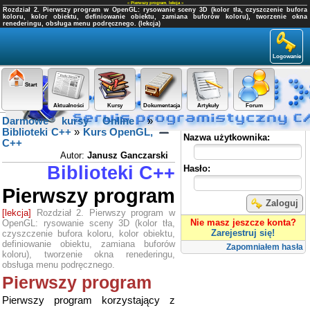
«
Pierwszy program
,
lekcja
»
Rozdział 2. Pierwszy program w OpenGL: rysowanie sceny 3D (kolor tła, czyszczenie bufora
koloru, kolor obiektu, definiowanie obiektu, zamiana buforów koloru), tworzenie okna
renederingu, obsługa menu podręcznego. (lekcja)
Logowanie
Start
Aktualności
Kursy
Dokumentacja
Artykuły
Forum
Darmowe kursy Online
»
Panel użytkownika
Biblioteki C++
»
Kurs OpenGL,
Nazwa użytkownika:
C++
Autor:
Janusz Ganczarski
Biblioteki C++
Hasło:
Pierwszy program
Zaloguj
[lekcja]
Rozdział 2. Pierwszy program w
Nie masz jeszcze konta?
OpenGL: rysowanie sceny 3D (kolor tła,
Zarejestruj się!
czyszczenie bufora koloru, kolor obiektu,
definiowanie obiektu, zamiana buforów
Zapomniałem hasła
koloru), tworzenie okna renederingu,
obsługa menu podręcznego.
Pierwszy program
Pierwszy program korzystający z