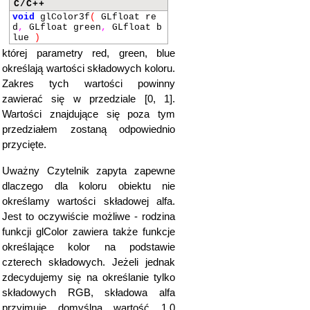
C/C++
void
glColor3f
(
GLfloat re
d
,
GLfloat green
,
GLfloat b
lue
)
której parametry red, green, blue
określają wartości składowych koloru.
Zakres tych wartości powinny
zawierać się w przedziale [0, 1].
Wartości znajdujące się poza tym
przedziałem zostaną odpowiednio
przycięte.
Uważny Czytelnik zapyta zapewne
dlaczego dla koloru obiektu nie
określamy wartości składowej alfa.
Jest to oczywiście możliwe - rodzina
funkcji glColor zawiera także funkcje
określające kolor na podstawie
czterech składowych. Jeżeli jednak
zdecydujemy się na określanie tylko
składowych RGB, składowa alfa
przyjmuje domyślną wartość 1,0