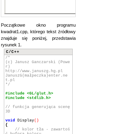
Początkowe okno programu
kwadrat1.cpp, którego tekst źródłowy
znajduje się poniżej, przedstawia
rysunek 1.
C/C++
/*
(c) Janusz Ganczarski (Powe
r)
http://www.januszg.hg.pl
JanuszG(małpeczka)enter.ne
t.pl
*/
#include <GL/glut.h>
#include <stdlib.h>
// funkcja generująca scenę
3D
void
Display
()
{
// kolor tła - zawartoś
ć bufora koloru