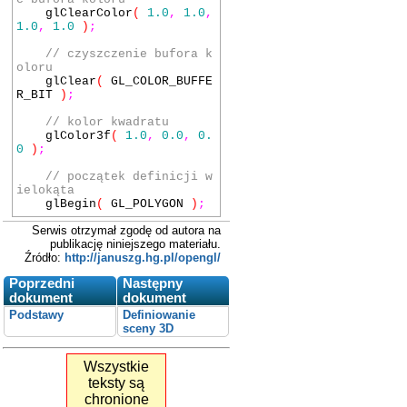
glClearColor
(
1.0
,
1.0
,
1.0
,
1.0
)
;
// czyszczenie bufora k
oloru
glClear
(
GL_COLOR_BUFFE
R_BIT
)
;
// kolor kwadratu
glColor3f
(
1.0
,
0.0
,
0.
0
)
;
// początek definicji w
ielokąta
glBegin
(
GL_POLYGON
)
;
Serwis otrzymał zgodę od autora na
// kolejne wierzchołki
publikację niniejszego materiału.
wielokąta
Źródło:
http://januszg.hg.pl/opengl/
glVertex3f
(
0.0
,
0.0
,
0.0
)
;
Poprzedni
Następny
glVertex3f
(
0.0
,
1.0
,
dokument
dokument
0.0
)
;
glVertex3f
(
1.0
,
1.0
,
Podstawy
Definiowanie
0.0
)
;
sceny 3D
glVertex3f
(
1.0
,
0.0
,
0.0
)
;
Wszystkie
// koniec definicji pry
teksty są
mitywu
chronione