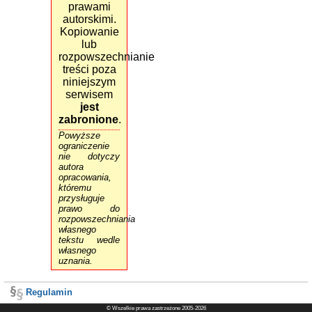
glEnd
()
;
prawami
autorskimi.
// skierowanie poleceń
Kopiowanie
do wykonania
glFlush
()
;
lub
rozpowszechnianie
// zamiana buforów kolo
treści poza
ru
niniejszym
glutSwapBuffers
()
;
serwisem
}
jest
// zmiana wielkości okna
zabronione
.
Powyższe
void
Reshape
(
int
width
,
in
ograniczenie
t
height
)
nie dotyczy
{
autora
// generowanie sceny 3D
opracowania,
Display
()
;
któremu
}
przysługuje
prawo do
// stałe do obsługi menu po
rozpowszechniania
dręcznego
własnego
tekstu wedle
enum
własnego
{
uznania.
EXIT
// wyjście
}
;
Regulamin
// obsługa menu podręcznego
© Wszelkie prawa zastrzeżone 2005-2026